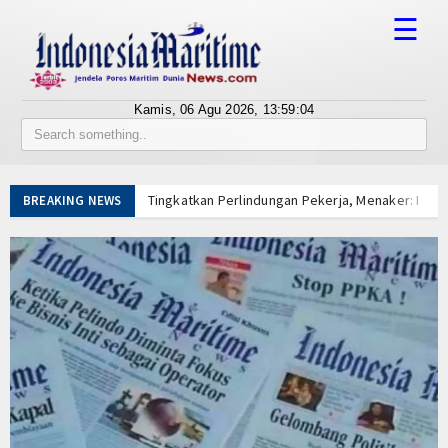
☰
Kamis, 06 Agu 2026,
13:59:05
Tentang Kami
Susunan Redaksi
Tingkatkan Perlindungan Pekerja, Menaker: Pen
BREAKING NEWS
Berita
Dorong Transparansi dan Kelancaran Logistik, I
Tarif Tuna Cakalang 0% ke Jepang, KKP Jaga Rant
Bisnis
Aksi Kolaborasi Lindungi Mangrove dan Populasi 
PWI Pusat-AFPI Gelar Workshop Jurnalistik Bahas
BUMN
Indonesia-Tailan Perkuat Kemitraan Strategis, B
Editorial
Lomba Agustusan Keluarga Besar Kolinlamil, Ser
Lancarkan Logistik dan Transparansi, IPC TPK O
Edukasi
Kapal Terbakar di Belawan, Patkamla Rubiah Sig
Tingkatkan Perlindungan Pekerja, Menaker: Pen
Ekspose
Dorong Transparansi dan Kelancaran Logistik, I