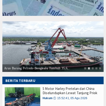
Tarif Tuna Cakalang 0% ke Jepang, KKP Jaga Rant
Hankam
Aksi Kolaborasi Lindungi Mangrove dan Populasi 
Hukum
PWI Pusat-AFPI Gelar Workshop Jurnalistik Bahas
Indonesia-Tailan Perkuat Kemitraan Strategis, B
Internasional
Lomba Agustusan Keluarga Besar Kolinlamil, Ser
Lancarkan Logistik dan Transparansi, IPC TPK O
Kelautan dan Perikanan
Kapal Terbakar di Belawan, Patkamla Rubiah Sig
Tingkatkan Perlindungan Pekerja, Menaker: Pen
Kesehatan
Dorong Transparansi dan Kelancaran Logistik, I
Tarif Tuna Cakalang 0% ke Jepang, KKP Jaga Rant
Khazanah
Aksi Kolaborasi Lindungi Mangrove dan Populasi 
Logistik
PWI Pusat-AFPI Gelar Workshop Jurnalistik Bahas
Arus Barang Pelindo Bengkulu Tumbuh 35,6,..
Indonesia-Tailan Perkuat Kemitraan Strategis, B
Maritim
Lomba Agustusan Keluarga Besar Kolinlamil, Ser
BERITA TERBARU
Lancarkan Logistik dan Transparansi, IPC TPK O
Nasional
5 Motor Harley Pretelan dari China
Kapal Terbakar di Belawan, Patkamla Rubiah Sig
Diselundupkan Lewat Tanjung Priok
News
Hukum
🕔
15:52:41, 05 Agu 2026