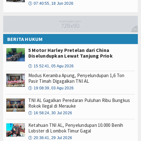
🕔
07:40:55, 18 Jun 2026
BERITA HUKUM
5 Motor Harley Pretelan dari China
Diselundupkan Lewat Tanjung Priok
🕔
15:52:41, 05 Agu 2026
Modus Keramba Apung, Penyelundupan 1,6 Ton
Pasir Timah Digagalkan TNI AL
🕔
19:08:39, 03 Agu 2026
TNI AL Gagalkan Peredaran Puluhan Ribu Bungkus
Rokok Ilegal di Merauke
🕔
16:58:24, 30 Jul 2026
Ketahuan TNI AL, Penyelundupan 10.000 Benih
Lobster di Lombok Timur Gagal
🕔
20:36:41, 29 Jul 2026