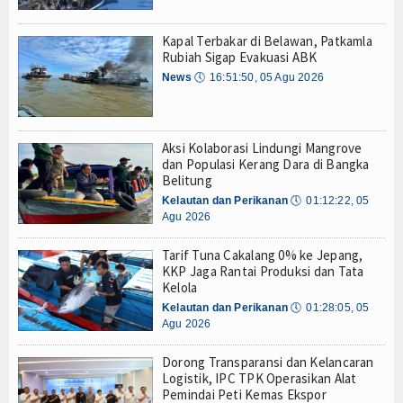
Olahraga
Kapal Terbakar di Belawan, Patkamla
Perhubungan
Rubiah Sigap Evakuasi ABK
News
🕔
16:51:50, 05 Agu 2026
Religi
Opini
Aksi Kolaborasi Lindungi Mangrove
Pelabuhan
dan Populasi Kerang Dara di Bangka
Belitung
Politik
Kelautan dan Perikanan
🕔
01:12:22, 05
Agu 2026
Seni & Budaya
Tarif Tuna Cakalang 0% ke Jepang,
KKP Jaga Rantai Produksi dan Tata
Sorot
Kelola
Kelautan dan Perikanan
🕔
01:28:05, 05
Tauziah
Agu 2026
Tokoh
Dorong Transparansi dan Kelancaran
Logistik, IPC TPK Operasikan Alat
Wisata
Pemindai Peti Kemas Ekspor