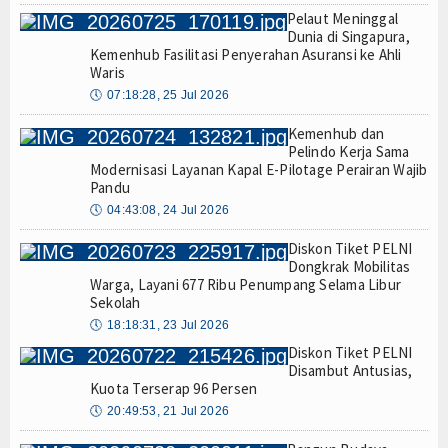
Pelaut Meninggal
Dunia di Singapura,
Kemenhub Fasilitasi Penyerahan Asuransi ke Ahli
Waris
🕔
07:18:28, 25 Jul 2026
Kemenhub dan
Pelindo Kerja Sama
Modernisasi Layanan Kapal E-Pilotage Perairan Wajib
Pandu
🕔
04:43:08, 24 Jul 2026
Diskon Tiket PELNI
Dongkrak Mobilitas
Warga, Layani 677 Ribu Penumpang Selama Libur
Sekolah
🕔
18:18:31, 23 Jul 2026
Diskon Tiket PELNI
Disambut Antusias,
Kuota Terserap 96 Persen
🕔
20:49:53, 21 Jul 2026