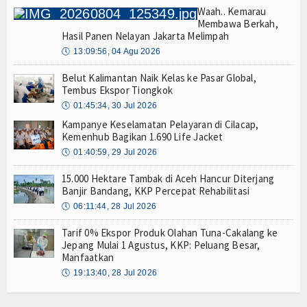
Waah.. Kemarau
Membawa Berkah,
Hasil Panen Nelayan Jakarta Melimpah
🕔
13:09:56, 04 Agu 2026
Belut Kalimantan Naik Kelas ke Pasar Global,
Tembus Ekspor Tiongkok
🕔
01:45:34, 30 Jul 2026
Kampanye Keselamatan Pelayaran di Cilacap,
Kemenhub Bagikan 1.690 Life Jacket
🕔
01:40:59, 29 Jul 2026
15.000 Hektare Tambak di Aceh Hancur Diterjang
Banjir Bandang, KKP Percepat Rehabilitasi
🕔
06:11:44, 28 Jul 2026
Tarif 0% Ekspor Produk Olahan Tuna-Cakalang ke
Jepang Mulai 1 Agustus, KKP: Peluang Besar,
Manfaatkan
🕔
19:13:40, 28 Jul 2026