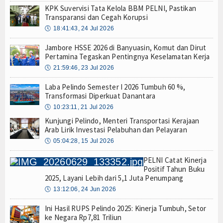
KPK Suvervisi Tata Kelola BBM PELNI, Pastikan
Transparansi dan Cegah Korupsi
🕔
18:41:43, 24 Jul 2026
Jambore HSSE 2026 di Banyuasin, Komut dan Dirut
Pertamina Tegaskan Pentingnya Keselamatan Kerja
🕔
21:59:46, 23 Jul 2026
Laba Pelindo Semester I 2026 Tumbuh 60 %,
Transformasi Diperkuat Danantara
🕔
10:23:11, 21 Jul 2026
Kunjungi Pelindo, Menteri Transportasi Kerajaan
Arab Lirik Investasi Pelabuhan dan Pelayaran
🕔
05:04:28, 15 Jul 2026
PELNI Catat Kinerja
Positif Tahun Buku
2025, Layani Lebih dari 5,1 Juta Penumpang
🕔
13:12:06, 24 Jun 2026
Ini Hasil RUPS Pelindo 2025: Kinerja Tumbuh, Setor
ke Negara Rp7,81 Triliun