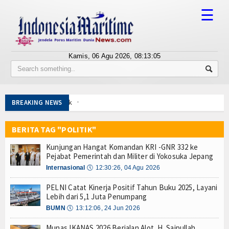
☰
Kamis, 06 Agu 2026,
08:13:06
Tentang Kami
Susunan Redaksi
Tingkatkan Perlindungan Pekerja, Menaker: Pen
BREAKING NEWS
Berita
Dorong Transparansi dan Kelancaran Logistik, I
Tarif Tuna Cakalang 0% ke Jepang, KKP Jaga Rant
BERITA TAG "POLITIK"
Bisnis
Aksi Kolaborasi Lindungi Mangrove dan Populasi 
Kunjungan Hangat Komandan KRI -GNR 332 ke
PWI Pusat-AFPI Gelar Workshop Jurnalistik Bahas
BUMN
Pejabat Pemerintah dan Militer di Yokosuka Jepang
Indonesia-Tailan Perkuat Kemitraan Strategis, B
Internasional
🕔
12:30:26, 04 Agu 2026
Editorial
Lomba Agustusan Keluarga Besar Kolinlamil, Ser
PELNI Catat Kinerja Positif Tahun Buku 2025, Layani
Lancarkan Logistik dan Transparansi, IPC TPK O
Edukasi
Lebih dari 5,1 Juta Penumpang
Kapal Terbakar di Belawan, Patkamla Rubiah Sig
BUMN
🕔
13:12:06, 24 Jun 2026
Tingkatkan Perlindungan Pekerja, Menaker: Pen
Ekspose
Dorong Transparansi dan Kelancaran Logistik, I
Munas IKANAS 2026 Berjalan Alot, H. Saipullah