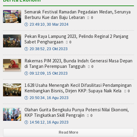
Semarak Festival Ramadan Pegadaian Medan, Serunya
Berburu Kue dan Baju Lebaran
0
🕔
23:49:10, 30 Mar 2024
Pekan Raya Lampung 2023, Pelindo Reginal 2 Panjang
Sabet Penghargaan
0
🕔
20:38:52, 23 Okt 2023
Rakernas PIM 2023, Bunda Indah: Generasi Masa Depan
di Tangan Perempuan Tangguh
0
🕔
09:12:09, 15 Okt 2023
1.628 Usaha Menengah Kecil Difasilitasi Pendampingan
Kembangkan Bisnis, Dirjen KKP: Supaya Naik Kela
0
🕔
20:50:34, 16 Agu 2023
Olahan Gurita Bengkulu Punya Potensi Nilai Ekonomi,
KKP Tingkatkan Skill Pengrajin
0
🕔
14:56:12, 16 Agu 2023
Read More