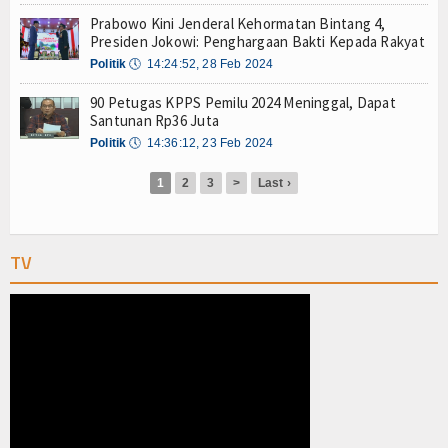
Olahraga
Prabowo Kini Jenderal Kehormatan Bintang 4,
Presiden Jokowi: Penghargaan Bakti Kepada Rakyat
Perhubungan
Politik
🕔
14:24:52, 28 Feb 2024
Religi
90 Petugas KPPS Pemilu 2024 Meninggal, Dapat
Santunan Rp36 Juta
Opini
Politik
🕔
14:36:12, 23 Feb 2024
Pelabuhan
1
2
3
>
Last ›
Politik
TV
Seni & Budaya
Sorot
Tauziah
Tokoh
Wisata