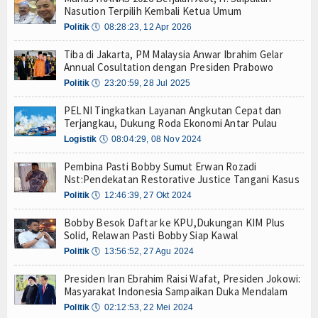
Nasution Terpilih Kembali Ketua Umum
Tarif Tuna Cakalang 0% ke Jepang, KKP Jaga Rant
Hankam
Politik
🕔
08:28:23, 12 Apr 2026
Aksi Kolaborasi Lindungi Mangrove dan Populasi 
Hukum
PWI Pusat-AFPI Gelar Workshop Jurnalistik Bahas
Tiba di Jakarta, PM Malaysia Anwar Ibrahim Gelar
Indonesia-Tailan Perkuat Kemitraan Strategis, B
Annual Cosultation dengan Presiden Prabowo
Internasional
Lomba Agustusan Keluarga Besar Kolinlamil, Ser
Politik
🕔
23:20:59, 28 Jul 2025
Lancarkan Logistik dan Transparansi, IPC TPK O
Kelautan dan Perikanan
PELNI Tingkatkan Layanan Angkutan Cepat dan
Kapal Terbakar di Belawan, Patkamla Rubiah Sig
Terjangkau, Dukung Roda Ekonomi Antar Pulau
Tingkatkan Perlindungan Pekerja, Menaker: Pen
Kesehatan
Logistik
🕔
08:04:29, 08 Nov 2024
Dorong Transparansi dan Kelancaran Logistik, I
Tarif Tuna Cakalang 0% ke Jepang, KKP Jaga Rant
Pembina Pasti Bobby Sumut Erwan Rozadi
Khazanah
Nst:Pendekatan Restorative Justice Tangani Kasus
Aksi Kolaborasi Lindungi Mangrove dan Populasi 
Politik
🕔
12:46:39, 27 Okt 2024
Logistik
PWI Pusat-AFPI Gelar Workshop Jurnalistik Bahas
Indonesia-Tailan Perkuat Kemitraan Strategis, B
Bobby Besok Daftar ke KPU,Dukungan KIM Plus
Maritim
Lomba Agustusan Keluarga Besar Kolinlamil, Ser
Solid, Relawan Pasti Bobby Siap Kawal
Lancarkan Logistik dan Transparansi, IPC TPK O
Politik
🕔
13:56:52, 27 Agu 2024
Nasional
Kapal Terbakar di Belawan, Patkamla Rubiah Sig
Presiden Iran Ebrahim Raisi Wafat, Presiden Jokowi:
News
Masyarakat Indonesia Sampaikan Duka Mendalam
Politik
🕔
02:12:53, 22 Mei 2024