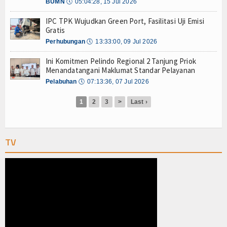
Olahraga
BUMN
🕔
05:04:28, 15 Jul 2026
IPC TPK Wujudkan Green Port, Fasilitasi Uji Emisi
Perhubungan
Gratis
Perhubungan
🕔
13:33:00, 09 Jul 2026
Religi
Ini Komitmen Pelindo Regional 2 Tanjung Priok
Opini
Menandatangani Maklumat Standar Pelayanan
Pelabuhan
🕔
07:13:36, 07 Jul 2026
Pelabuhan
1
2
3
>
Last ›
Politik
Seni & Budaya
TV
Sorot
Tauziah
Tokoh
Wisata