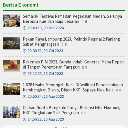
Berita Ekonomi
Semarak Festival Ramadan Pegadaian Medan, Serunya
Berburu Kue dan Baju Lebaran
0
🕔
23:49:10, 30 Mar 2024
Pekan Raya Lampung 2023, Pelindo Reginal 2 Panjang
Sabet Penghargaan
0
🕔
20:38:52, 23 Okt 2023
Rakernas PIM 2023, Bunda Indah: Generasi Masa Depan
di Tangan Perempuan Tangguh
0
🕔
09:12:09, 15 Okt 2023
1.628 Usaha Menengah Kecil Difasilitasi Pendampingan
Kembangkan Bisnis, Dirjen KKP: Supaya Naik Kela
0
🕔
20:50:34, 16 Agu 2023
Olahan Gurita Bengkulu Punya Potensi Nilai Ekonomi,
KKP Tingkatkan Skill Pengrajin
0
🕔
14:56:12, 16 Agu 2023