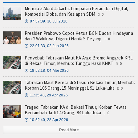
Menuju 5 Abad Jakarta: Lompatan Peradaban Digital,
Kompetisi Global dan Kesiapan SDM
0
🕔
07:37:39, 30 Jul 2026
Presiden Prabowo Copot Ketua BGN Dadan Hindayana
dan 2 Wakilnya, Diganti Nanik S Deyang
0
🕔
22:01:33, 02 Jun 2026
Penyebab Tabrakan Maut KA Argo Bromo Anggrek-KRL
di Bekasi Timur, Menhub: Tunggu Hasil KNKT
0
🕔
18:52:18, 04 Mei 2026
Tabrakan Maut Kereta di Stasiun Bekasi Timur, Menhub:
Korban 106 Orang, 15 Meninggal, 91 Luka-luka
0
🕔
11:35:48, 29 Apr 2026
Tragedi Tabrakan KA di Bekasi Timur, Korban Tewas
Bertambah Jadi 14 Orang, 84 Luka-luka
0
🕔
10:52:40, 28 Apr 2026
Read More