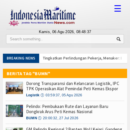
☰
Kamis, 06 Agu 2026,
08:48:38
Tentang Kami
Susunan Redaksi
Tingkatkan Perlindungan Pekerja, Menaker: Pen
BREAKING NEWS
Berita
Dorong Transparansi dan Kelancaran Logistik, I
Tarif Tuna Cakalang 0% ke Jepang, KKP Jaga Rant
BERITA TAG "BUMN"
Bisnis
Aksi Kolaborasi Lindungi Mangrove dan Populasi 
Dorong Transparansi dan Kelancaran Logistik, IPC
PWI Pusat-AFPI Gelar Workshop Jurnalistik Bahas
BUMN
TPK Operasikan Alat Pemindai Peti Kemas Ekspor
Indonesia-Tailan Perkuat Kemitraan Strategis, B
Logistik
🕔
03:59:37, 05 Agu 2026
Editorial
Lomba Agustusan Keluarga Besar Kolinlamil, Ser
Pelindo: Pembukaan Rute dan Layanan Baru
Lancarkan Logistik dan Transparansi, IPC TPK O
Edukasi
Dongkrak Arus Peti Kemas Nasional
Kapal Terbakar di Belawan, Patkamla Rubiah Sig
BUMN
🕔
20:00:32, 27 Jul 2026
Tingkatkan Perlindungan Pekerja, Menaker: Pen
Ekspose
Dorong Transparansi dan Kelancaran Logistik, I
GM Pelindo Regional 2 Banten MoU Kejari, Gandeng