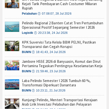
Kejati Tarik Pembayaran Cash Costumer Miliaran
Tarif Tuna Cakalang 0% ke Jepang, KKP Jaga Rant
Hankam
Rupiah
Aksi Kolaborasi Lindungi Mangrove dan Populasi 
Pelabuhan
🕔
07:08:07, 28 Jul 2026
Hukum
PWI Pusat-AFPI Gelar Workshop Jurnalistik Bahas
Indonesia-Tailan Perkuat Kemitraan Strategis, B
Pelindo Regional 2 Banten Catat Tren Pertumbuhan
Internasional
Operasional Positif Sepanjang Semester I 2026
Lomba Agustusan Keluarga Besar Kolinlamil, Ser
Lancarkan Logistik dan Transparansi, IPC TPK O
Logistik
🕔
20:23:38, 24 Jul 2026
Kelautan dan Perikanan
Kapal Terbakar di Belawan, Patkamla Rubiah Sig
KPK Suvervisi Tata Kelola BBM PELNI, Pastikan
Tingkatkan Perlindungan Pekerja, Menaker: Pen
Transparansi dan Cegah Korupsi
Kesehatan
Dorong Transparansi dan Kelancaran Logistik, I
BUMN
🕔
18:41:43, 24 Jul 2026
Tarif Tuna Cakalang 0% ke Jepang, KKP Jaga Rant
Khazanah
Jambore HSSE 2026 di Banyuasin, Komut dan Dirut
Aksi Kolaborasi Lindungi Mangrove dan Populasi 
Pertamina Tegaskan Pentingnya Keselamatan Kerja
Logistik
PWI Pusat-AFPI Gelar Workshop Jurnalistik Bahas
BUMN
🕔
21:59:46, 23 Jul 2026
Indonesia-Tailan Perkuat Kemitraan Strategis, B
Maritim
Lomba Agustusan Keluarga Besar Kolinlamil, Ser
Laba Pelindo Semester I 2026 Tumbuh 60 %,
Transformasi Diperkuat Danantara
Lancarkan Logistik dan Transparansi, IPC TPK O
Nasional
BUMN
🕔
10:23:11, 21 Jul 2026
Kapal Terbakar di Belawan, Patkamla Rubiah Sig
News
Kunjungi Pelindo, Menteri Transportasi Kerajaan
Arab Lirik Investasi Pelabuhan dan Pelayaran