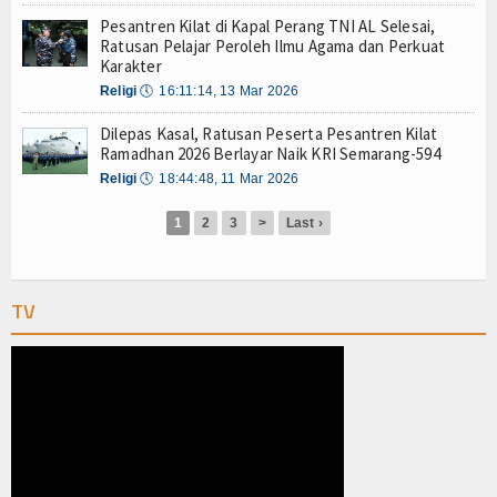
Olahraga
Pesantren Kilat di Kapal Perang TNI AL Selesai,
Ratusan Pelajar Peroleh Ilmu Agama dan Perkuat
Perhubungan
Karakter
Religi
🕔
16:11:14, 13 Mar 2026
Religi
Dilepas Kasal, Ratusan Peserta Pesantren Kilat
Opini
Ramadhan 2026 Berlayar Naik KRI Semarang-594
Religi
🕔
18:44:48, 11 Mar 2026
Pelabuhan
1
2
3
>
Last ›
Politik
Seni & Budaya
TV
Sorot
Tauziah
Tokoh
Wisata