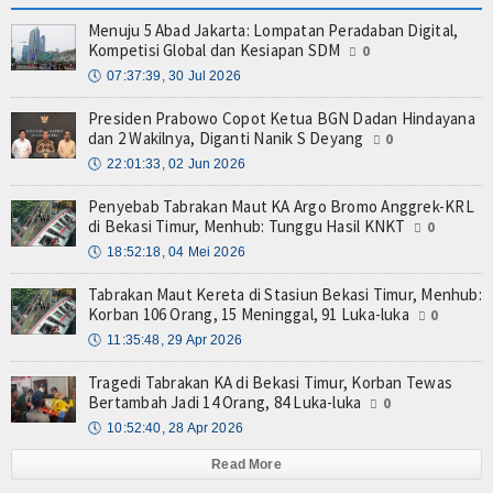
Menuju 5 Abad Jakarta: Lompatan Peradaban Digital,
Kompetisi Global dan Kesiapan SDM
0
🕔
07:37:39, 30 Jul 2026
Presiden Prabowo Copot Ketua BGN Dadan Hindayana
dan 2 Wakilnya, Diganti Nanik S Deyang
0
🕔
22:01:33, 02 Jun 2026
Penyebab Tabrakan Maut KA Argo Bromo Anggrek-KRL
di Bekasi Timur, Menhub: Tunggu Hasil KNKT
0
🕔
18:52:18, 04 Mei 2026
Tabrakan Maut Kereta di Stasiun Bekasi Timur, Menhub:
Korban 106 Orang, 15 Meninggal, 91 Luka-luka
0
🕔
11:35:48, 29 Apr 2026
Tragedi Tabrakan KA di Bekasi Timur, Korban Tewas
Bertambah Jadi 14 Orang, 84 Luka-luka
0
🕔
10:52:40, 28 Apr 2026
Read More