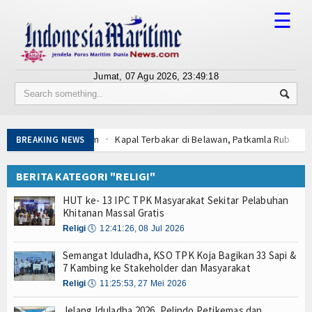
☰
Jumat, 07 Agu 2026,
23:49:18
Tentang Kami
Susunan Redaksi
Kapal Terbakar di Belawan, Patkamla Rubiah Sig
BREAKING NEWS
Berita
Tingkatkan Perlindungan Pekerja, Menaker: Pen
Dorong Transparansi dan Kelancaran Logistik, I
BERITA KATEGORI "RELIGI"
Bisnis
Tarif Tuna Cakalang 0% ke Jepang, KKP Jaga Rant
HUT ke- 13 IPC TPK Masyarakat Sekitar Pelabuhan
Aksi Kolaborasi Lindungi Mangrove dan Populasi 
BUMN
Khitanan Massal Gratis
PWI Pusat-AFPI Gelar Workshop Jurnalistik Bahas
Religi
🕔
12:41:26, 08 Jul 2026
Editorial
Indonesia-Tailan Perkuat Kemitraan Strategis, B
Semangat Iduladha, KSO TPK Koja Bagikan 33 Sapi &
Menaker: Penting, Penguatan Kompetensi Lulusa
Edukasi
7 Kambing ke Stakeholder dan Masyarakat
Kapal Terbakar di Belawan, Patkamla Rubiah Sig
Religi
🕔
11:25:53, 27 Mei 2026
Tingkatkan Perlindungan Pekerja, Menaker: Pen
Ekspose
Dorong Transparansi dan Kelancaran Logistik, I
Jelang Iduladha 2026, Pelindo Petikemas dan