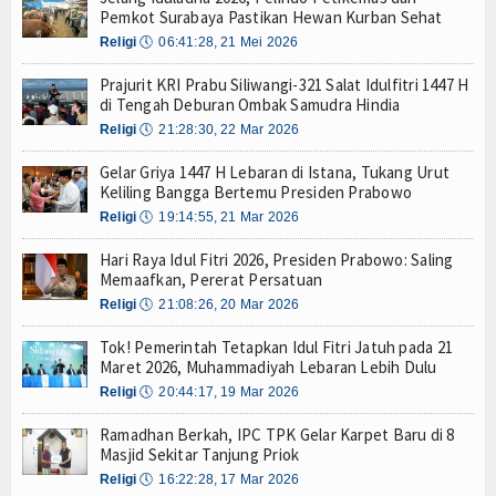
Pemkot Surabaya Pastikan Hewan Kurban Sehat
Tarif Tuna Cakalang 0% ke Jepang, KKP Jaga Rant
Hankam
Religi
🕔
06:41:28, 21 Mei 2026
Aksi Kolaborasi Lindungi Mangrove dan Populasi 
Hukum
PWI Pusat-AFPI Gelar Workshop Jurnalistik Bahas
Prajurit KRI Prabu Siliwangi-321 Salat Idulfitri 1447 H
Indonesia-Tailan Perkuat Kemitraan Strategis, B
di Tengah Deburan Ombak Samudra Hindia
Internasional
Menaker: Penting, Penguatan Kompetensi Lulusa
Religi
🕔
21:28:30, 22 Mar 2026
Kapal Terbakar di Belawan, Patkamla Rubiah Sig
Kelautan dan Perikanan
Gelar Griya 1447 H Lebaran di Istana, Tukang Urut
Tingkatkan Perlindungan Pekerja, Menaker: Pen
Keliling Bangga Bertemu Presiden Prabowo
Dorong Transparansi dan Kelancaran Logistik, I
Kesehatan
Religi
🕔
19:14:55, 21 Mar 2026
Tarif Tuna Cakalang 0% ke Jepang, KKP Jaga Rant
Aksi Kolaborasi Lindungi Mangrove dan Populasi 
Hari Raya Idul Fitri 2026, Presiden Prabowo: Saling
Khazanah
Memaafkan, Pererat Persatuan
PWI Pusat-AFPI Gelar Workshop Jurnalistik Bahas
Religi
🕔
21:08:26, 20 Mar 2026
Logistik
Indonesia-Tailan Perkuat Kemitraan Strategis, B
Menaker: Penting, Penguatan Kompetensi Lulusa
Tok! Pemerintah Tetapkan Idul Fitri Jatuh pada 21
Maritim
Maret 2026, Muhammadiyah Lebaran Lebih Dulu
Religi
🕔
20:44:17, 19 Mar 2026
Nasional
Ramadhan Berkah, IPC TPK Gelar Karpet Baru di 8
News
Masjid Sekitar Tanjung Priok
Religi
🕔
16:22:28, 17 Mar 2026