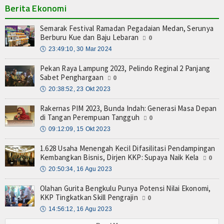
Berita Ekonomi
Semarak Festival Ramadan Pegadaian Medan, Serunya
Berburu Kue dan Baju Lebaran
0
🕔
23:49:10, 30 Mar 2024
Pekan Raya Lampung 2023, Pelindo Reginal 2 Panjang
Sabet Penghargaan
0
🕔
20:38:52, 23 Okt 2023
Rakernas PIM 2023, Bunda Indah: Generasi Masa Depan
di Tangan Perempuan Tangguh
0
🕔
09:12:09, 15 Okt 2023
1.628 Usaha Menengah Kecil Difasilitasi Pendampingan
Kembangkan Bisnis, Dirjen KKP: Supaya Naik Kela
0
🕔
20:50:34, 16 Agu 2023
Olahan Gurita Bengkulu Punya Potensi Nilai Ekonomi,
KKP Tingkatkan Skill Pengrajin
0
🕔
14:56:12, 16 Agu 2023