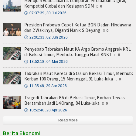
Menuju 5 Abad Jakarta: Lompatan Peradaban Digital,
Kompetisi Global dan Kesiapan SDM
0
🕔
07:37:39, 30 Jul 2026
Presiden Prabowo Copot Ketua BGN Dadan Hindayana
dan 2 Wakilnya, Diganti Nanik S Deyang
0
🕔
22:01:33, 02 Jun 2026
Penyebab Tabrakan Maut KA Argo Bromo Anggrek-KRL
di Bekasi Timur, Menhub: Tunggu Hasil KNKT
0
🕔
18:52:18, 04 Mei 2026
Tabrakan Maut Kereta di Stasiun Bekasi Timur, Menhub:
Korban 106 Orang, 15 Meninggal, 91 Luka-luka
0
🕔
11:35:48, 29 Apr 2026
Tragedi Tabrakan KA di Bekasi Timur, Korban Tewas
Bertambah Jadi 14 Orang, 84 Luka-luka
0
🕔
10:52:40, 28 Apr 2026
Read More
Berita Ekonomi