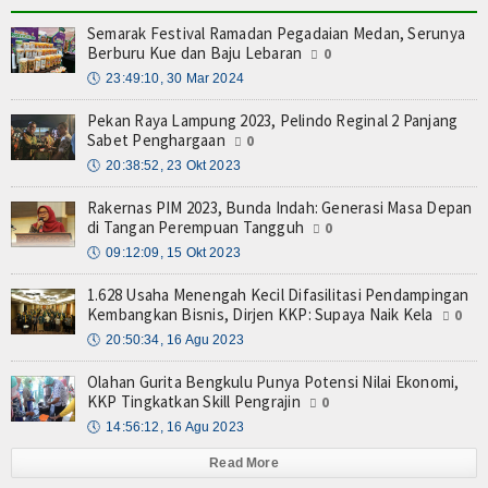
Semarak Festival Ramadan Pegadaian Medan, Serunya
Berburu Kue dan Baju Lebaran
0
🕔
23:49:10, 30 Mar 2024
Pekan Raya Lampung 2023, Pelindo Reginal 2 Panjang
Sabet Penghargaan
0
🕔
20:38:52, 23 Okt 2023
Rakernas PIM 2023, Bunda Indah: Generasi Masa Depan
di Tangan Perempuan Tangguh
0
🕔
09:12:09, 15 Okt 2023
1.628 Usaha Menengah Kecil Difasilitasi Pendampingan
Kembangkan Bisnis, Dirjen KKP: Supaya Naik Kela
0
🕔
20:50:34, 16 Agu 2023
Olahan Gurita Bengkulu Punya Potensi Nilai Ekonomi,
KKP Tingkatkan Skill Pengrajin
0
🕔
14:56:12, 16 Agu 2023
Read More