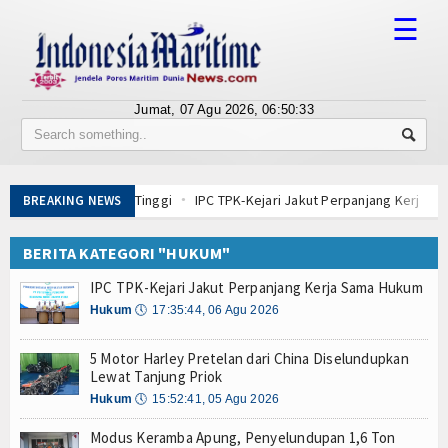
☰
Jumat, 07 Agu 2026,
06:50:33
Tentang Kami
Susunan Redaksi
san Perguruan Tinggi
IPC TPK-Kejari Jakut Perpanjang Kerja Sama Hu
BREAKING NEWS
Berita
igap Evakuasi ABK
5 Motor Harley Pretelan dari China Diselundupkan Le
engelolaan K3 Menyentuh Esensi Perlindungan Nyawa
BERITA KATEGORI "HUKUM"
Bisnis
 IPC TPK Operasikan Alat Pemindai Peti Kemas Ekspor
IPC TPK-Kejari Jakut Perpanjang Kerja Sama Hukum
ntai Produksi dan Tata Kelola
BUMN
Hukum
🕔
17:35:44, 06 Agu 2026
i Kerang Dara di Bangka Belitung
Editorial
as Pindar Inklusi Keuangan, dan Perlindungan Publik
5 Motor Harley Pretelan dari China Diselundupkan
a Terdepan Edukasi Publik Lawan Pinjol Ilegal
Lewat Tanjung Priok
Edukasi
san Perguruan Tinggi
IPC TPK-Kejari Jakut Perpanjang Kerja Sama Hu
Hukum
🕔
15:52:41, 05 Agu 2026
igap Evakuasi ABK
5 Motor Harley Pretelan dari China Diselundupkan Le
Ekspose
Modus Keramba Apung, Penyelundupan 1,6 Ton
engelolaan K3 Menyentuh Esensi Perlindungan Nyawa