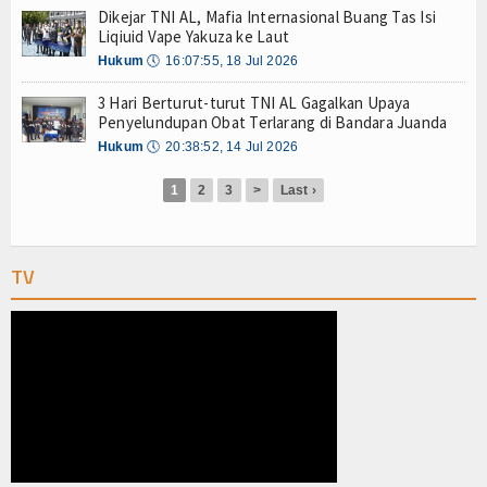
Olahraga
Dikejar TNI AL, Mafia Internasional Buang Tas Isi
Liqiuid Vape Yakuza ke Laut
Perhubungan
Hukum
🕔
16:07:55, 18 Jul 2026
Religi
3 Hari Berturut-turut TNI AL Gagalkan Upaya
Penyelundupan Obat Terlarang di Bandara Juanda
Opini
Hukum
🕔
20:38:52, 14 Jul 2026
Pelabuhan
1
2
3
>
Last ›
Politik
TV
Seni & Budaya
Sorot
Tauziah
Tokoh
Wisata