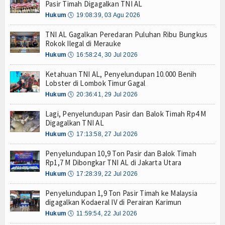
Pasir Timah Digagalkan TNI AL
 IPC TPK Operasikan Alat Pemindai Peti Kemas Ekspor
Hankam
Hukum
🕔
19:08:39, 03 Agu 2026
ntai Produksi dan Tata Kelola
i Kerang Dara di Bangka Belitung
Hukum
TNI AL Gagalkan Peredaran Puluhan Ribu Bungkus
Rokok Ilegal di Merauke
as Pindar Inklusi Keuangan, dan Perlindungan Publik
Internasional
Hukum
🕔
16:58:24, 30 Jul 2026
a Terdepan Edukasi Publik Lawan Pinjol Ilegal
san Perguruan Tinggi
IPC TPK-Kejari Jakut Perpanjang Kerja Sama Hu
Ketahuan TNI AL, Penyelundupan 10.000 Benih
Kelautan dan Perikanan
igap Evakuasi ABK
5 Motor Harley Pretelan dari China Diselundupkan Le
Lobster di Lombok Timur Gagal
engelolaan K3 Menyentuh Esensi Perlindungan Nyawa
Hukum
🕔
20:36:41, 29 Jul 2026
Kesehatan
 IPC TPK Operasikan Alat Pemindai Peti Kemas Ekspor
Lagi, Penyelundupan Pasir dan Balok Timah Rp4 M
ntai Produksi dan Tata Kelola
Khazanah
Digagalkan TNI AL
i Kerang Dara di Bangka Belitung
Hukum
🕔
17:13:58, 27 Jul 2026
Logistik
as Pindar Inklusi Keuangan, dan Perlindungan Publik
a Terdepan Edukasi Publik Lawan Pinjol Ilegal
Penyelundupan 10,9 Ton Pasir dan Balok Timah
Maritim
Rp1,7 M Dibongkar TNI AL di Jakarta Utara
Hukum
🕔
17:28:39, 22 Jul 2026
Nasional
Penyelundupan 1,9 Ton Pasir Timah ke Malaysia
digagalkan Kodaeral IV di Perairan Karimun
News
Hukum
🕔
11:59:54, 22 Jul 2026