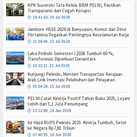
KPK Suvervisi Tata Kelola BBM PELNI, Pastikan
Transparansi dan Cegah Korupsi
🕔
18:41:43, 24 Jul 2026
Jambore HSSE 2026 di Banyuasin, Komut dan Dirut
Pertamina Tegaskan Pentingnya Keselamatan Kerja
🕔
21:59:46, 23 Jul 2026
Laba Pelindo Semester I 2026 Tumbuh 60 %,
Transformasi Diperkuat Danantara
🕔
10:23:11, 21 Jul 2026
Kunjungi Pelindo, Menteri Transportasi Kerajaan
Arab Lirik Investasi Pelabuhan dan Pelayaran
🕔
05:04:28, 15 Jul 2026
PELNI Catat Kinerja Positif Tahun Buku 2025, Layani
Lebih dari 5,1 Juta Penumpang
🕔
13:12:06, 24 Jun 2026
Ini Hasil RUPS Pelindo 2025: Kinerja Tumbuh, Setor
ke Negara Rp7,81 Triliun
🕔
07:40:55, 18 Jun 2026