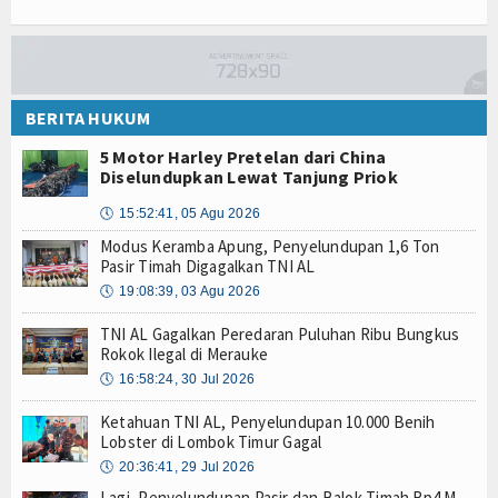
BERITA HUKUM
5 Motor Harley Pretelan dari China
Diselundupkan Lewat Tanjung Priok
🕔
15:52:41, 05 Agu 2026
Modus Keramba Apung, Penyelundupan 1,6 Ton
Pasir Timah Digagalkan TNI AL
🕔
19:08:39, 03 Agu 2026
TNI AL Gagalkan Peredaran Puluhan Ribu Bungkus
Rokok Ilegal di Merauke
🕔
16:58:24, 30 Jul 2026
Ketahuan TNI AL, Penyelundupan 10.000 Benih
Lobster di Lombok Timur Gagal
🕔
20:36:41, 29 Jul 2026
Lagi, Penyelundupan Pasir dan Balok Timah Rp4 M