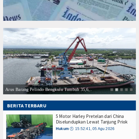
Tarif Tuna Cakalang 0% ke Jepang, KKP Jaga Rant
Hankam
Aksi Kolaborasi Lindungi Mangrove dan Populasi 
Hukum
PWI Pusat-AFPI Gelar Workshop Jurnalistik Bahas
Indonesia-Tailan Perkuat Kemitraan Strategis, B
Internasional
Lomba Agustusan Keluarga Besar Kolinlamil, Ser
Lancarkan Logistik dan Transparansi, IPC TPK O
Kelautan dan Perikanan
Kapal Terbakar di Belawan, Patkamla Rubiah Sig
Tingkatkan Perlindungan Pekerja, Menaker: Pen
Kesehatan
Dorong Transparansi dan Kelancaran Logistik, I
Tarif Tuna Cakalang 0% ke Jepang, KKP Jaga Rant
Khazanah
Aksi Kolaborasi Lindungi Mangrove dan Populasi 
Logistik
PWI Pusat-AFPI Gelar Workshop Jurnalistik Bahas
Arus Barang Pelindo Bengkulu Tumbuh 35,6,..
Indonesia-Tailan Perkuat Kemitraan Strategis, B
Maritim
Lomba Agustusan Keluarga Besar Kolinlamil, Ser
BERITA TERBARU
Lancarkan Logistik dan Transparansi, IPC TPK O
Nasional
5 Motor Harley Pretelan dari China
Kapal Terbakar di Belawan, Patkamla Rubiah Sig
Diselundupkan Lewat Tanjung Priok
News
Hukum
🕔
15:52:41, 05 Agu 2026