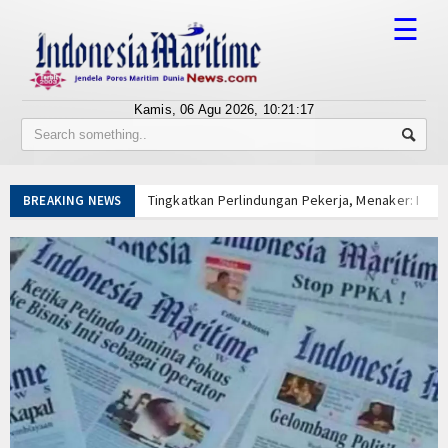
☰
Kamis, 06 Agu 2026,
10:21:18
Tentang Kami
Susunan Redaksi
Tingkatkan Perlindungan Pekerja, Menaker: Pen
BREAKING NEWS
Berita
Dorong Transparansi dan Kelancaran Logistik, I
Tarif Tuna Cakalang 0% ke Jepang, KKP Jaga Rant
Bisnis
Aksi Kolaborasi Lindungi Mangrove dan Populasi 
PWI Pusat-AFPI Gelar Workshop Jurnalistik Bahas
BUMN
Indonesia-Tailan Perkuat Kemitraan Strategis, B
Editorial
Lomba Agustusan Keluarga Besar Kolinlamil, Ser
Lancarkan Logistik dan Transparansi, IPC TPK O
Edukasi
Kapal Terbakar di Belawan, Patkamla Rubiah Sig
Tingkatkan Perlindungan Pekerja, Menaker: Pen
Ekspose
Dorong Transparansi dan Kelancaran Logistik, I