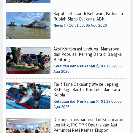
Olahraga
Kapal Terbakar di Belawan, Patkamla
Perhubungan
Rubiah Sigap Evakuasi ABK
News
🕔
16:51:50, 05 Agu 2026
Religi
Opini
Aksi Kolaborasi Lindungi Mangrove
Pelabuhan
dan Populasi Kerang Dara di Bangka
Belitung
Politik
Kelautan dan Perikanan
🕔
01:12:22, 05
Agu 2026
Seni & Budaya
Tarif Tuna Cakalang 0% ke Jepang,
KKP Jaga Rantai Produksi dan Tata
Sorot
Kelola
Kelautan dan Perikanan
🕔
01:28:05, 05
Tauziah
Agu 2026
Tokoh
Dorong Transparansi dan Kelancaran
Logistik, IPC TPK Operasikan Alat
Wisata
Pemindai Peti Kemas Ekspor