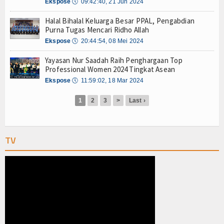
Olahraga
Ekspose
🕔
09:42:40, 21 Jun 2024
Halal Bihalal Keluarga Besar PPAL, Pengabdian
Perhubungan
Purna Tugas Mencari Ridho Allah
Ekspose
🕔
20:44:54, 08 Mei 2024
Religi
Yayasan Nur Saadah Raih Penghargaan Top
Opini
Professional Women 2024 Tingkat Asean
Ekspose
🕔
11:59:02, 18 Mar 2024
Pelabuhan
1
2
3
>
Last ›
Politik
Seni & Budaya
TV
Sorot
Tauziah
Tokoh
Wisata