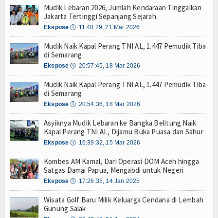
Mudik Lebaran 2026, Jumlah Kendaraan Tinggalkan
di Jawa Timur
Hankam
Jakarta Tertinggi Sepanjang Sejarah
KRI Golok-688
Ekspose
🕔
11:48:29, 21 Mar 2026
KRI Kerambit-627
Hukum
Mudik Naik Kapal Perang TNI AL, 1.447 Pemudik Tiba
Internasional
tongan Baja Pertama
di Semarang
apkan Mekanisme Berlapis
Ekspose
🕔
20:57:45, 18 Mar 2026
Kelautan dan Perikanan
Sukses
Mudik Naik Kapal Perang TNI AL, 1.447 Pemudik Tiba
, Panglima TNI dan Kepala Staf Angkatan
di Semarang
Kesehatan
Ekspose
🕔
20:54:36, 18 Mar 2026
hingga Kawal Jenazah
Khazanah
Asyiknya Mudik Lebaran ke Bangka Belitung Naik
di Jawa Timur
Kapal Perang TNI AL, Dijamu Buka Puasa dan Sahur
Logistik
KRI Golok-688
Ekspose
🕔
16:39:32, 15 Mar 2026
KRI Kerambit-627
Maritim
Kombes AM Kamal, Dari Operasi DOM Aceh hingga
Satgas Damai Papua, Mengabdi untuk Negeri
tongan Baja Pertama
Nasional
Ekspose
🕔
17:26:35, 14 Jan 2025
apkan Mekanisme Berlapis
Sukses
News
Wisata Golf Baru Milik Keluarga Cendana di Lembah
, Panglima TNI dan Kepala Staf Angkatan
Gunung Salak