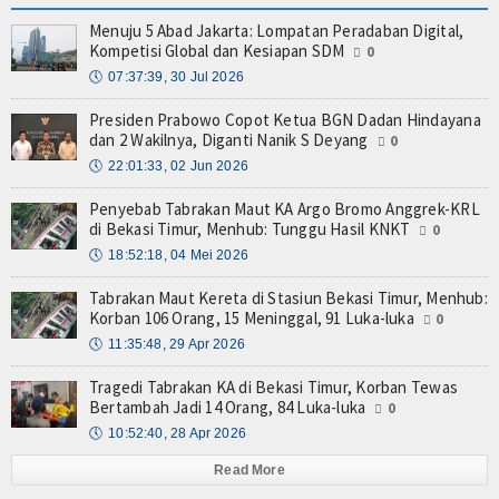
Menuju 5 Abad Jakarta: Lompatan Peradaban Digital,
Kompetisi Global dan Kesiapan SDM
0
🕔
07:37:39, 30 Jul 2026
Presiden Prabowo Copot Ketua BGN Dadan Hindayana
dan 2 Wakilnya, Diganti Nanik S Deyang
0
🕔
22:01:33, 02 Jun 2026
Penyebab Tabrakan Maut KA Argo Bromo Anggrek-KRL
di Bekasi Timur, Menhub: Tunggu Hasil KNKT
0
🕔
18:52:18, 04 Mei 2026
Tabrakan Maut Kereta di Stasiun Bekasi Timur, Menhub:
Korban 106 Orang, 15 Meninggal, 91 Luka-luka
0
🕔
11:35:48, 29 Apr 2026
Tragedi Tabrakan KA di Bekasi Timur, Korban Tewas
Bertambah Jadi 14 Orang, 84 Luka-luka
0
🕔
10:52:40, 28 Apr 2026
Read More