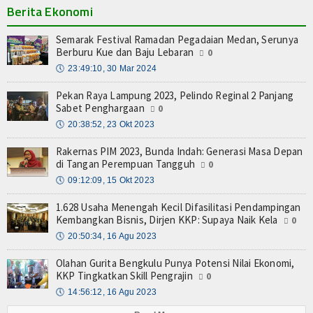
Berita Ekonomi
Semarak Festival Ramadan Pegadaian Medan, Serunya
Berburu Kue dan Baju Lebaran
0
🕔
23:49:10, 30 Mar 2024
Pekan Raya Lampung 2023, Pelindo Reginal 2 Panjang
Sabet Penghargaan
0
🕔
20:38:52, 23 Okt 2023
Rakernas PIM 2023, Bunda Indah: Generasi Masa Depan
di Tangan Perempuan Tangguh
0
🕔
09:12:09, 15 Okt 2023
1.628 Usaha Menengah Kecil Difasilitasi Pendampingan
Kembangkan Bisnis, Dirjen KKP: Supaya Naik Kela
0
🕔
20:50:34, 16 Agu 2023
Olahan Gurita Bengkulu Punya Potensi Nilai Ekonomi,
KKP Tingkatkan Skill Pengrajin
0
🕔
14:56:12, 16 Agu 2023