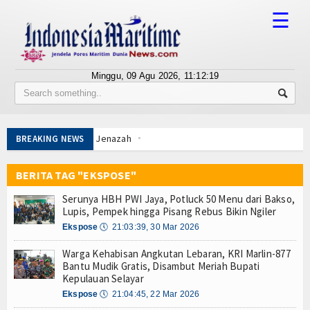
☰
Minggu, 09 Agu 2026,
11:12:19
Tentang Kami
Susunan Redaksi
hingga Kawal Jenazah
BREAKING NEWS
Berita
di Jawa Timur
KRI Golok-688
BERITA TAG "EKSPOSE"
Bisnis
KRI Kerambit-627
Serunya HBH PWI Jaya, Potluck 50 Menu dari Bakso,
BUMN
Lupis, Pempek hingga Pisang Rebus Bikin Ngiler
tongan Baja Pertama
Ekspose
🕔
21:03:39, 30 Mar 2026
Editorial
apkan Mekanisme Berlapis
Warga Kehabisan Angkutan Lebaran, KRI Marlin-877
Sukses
Edukasi
Bantu Mudik Gratis, Disambut Meriah Bupati
, Panglima TNI dan Kepala Staf Angkatan
Kepulauan Selayar
Ekspose
Ekspose
🕔
21:04:45, 22 Mar 2026
hingga Kawal Jenazah