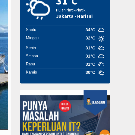
31°C
Hujan rintik-rintik
Jakarta - Hari Ini
Sabtu
34°C
Minggu
32°C
Senin
31°C
Selasa
31°C
Rabu
31°C
Kamis
30°C