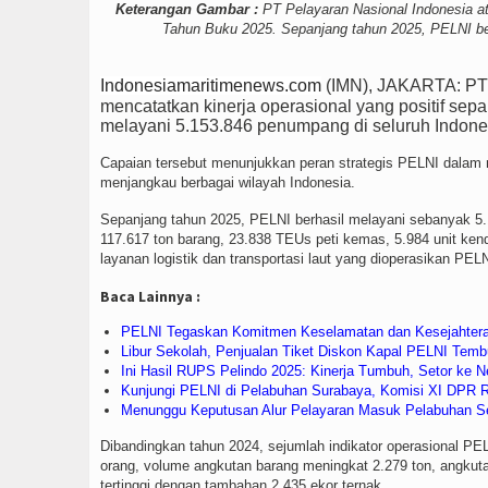
Keterangan Gambar :
PT Pelayaran Nasional Indonesia at
Tahun Buku 2025. Sepanjang tahun 2025, PELNI ber
Indonesiamaritimenews.com
(IMN), JAKARTA: PT 
mencatatkan kinerja operasional yang positif se
melayani 5.153.846 penumpang di seluruh Indone
Capaian tersebut menunjukkan peran strategis PELNI dalam me
menjangkau berbagai wilayah Indonesia.
Sepanjang tahun 2025, PELNI berhasil melayani sebanyak 5.
117.617 ton barang, 23.838 TEUs peti kemas, 5.984 unit kend
layanan logistik dan transportasi laut yang dioperasikan PELN
Baca Lainnya :
PELNI Tegaskan Komitmen Keselamatan dan Kesejahtera
Libur Sekolah, Penjualan Tiket Diskon Kapal PELNI Te
Ini Hasil RUPS Pelindo 2025: Kinerja Tumbuh, Setor ke Ne
Kunjungi PELNI di Pelabuhan Surabaya, Komisi XI DPR 
Menunggu Keputusan Alur Pelayaran Masuk Pelabuhan S
Dibandingkan tahun 2024, sejumlah indikator operasional P
orang, volume angkutan barang meningkat 2.279 ton, angkut
tertinggi dengan tambahan 2.435 ekor ternak.