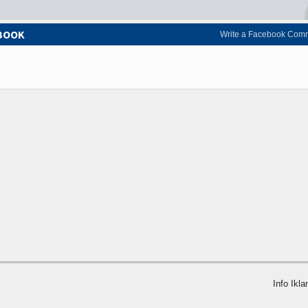
EBOOK
Write a Facebook Com
Info Ikla