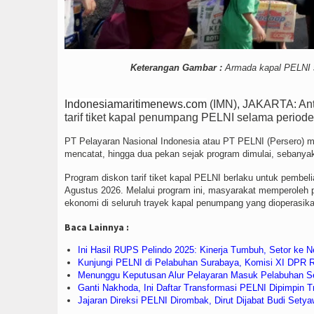
Keterangan Gambar :
Armada kapal PELNI s
Indonesiamaritimenews.com
(IMN), JAKARTA: Ant
tarif tiket kapal penumpang PELNI selama periode 
PT Pelayaran Nasional Indonesia atau PT PELNI (Persero) m
mencatat, hingga dua pekan sejak program dimulai, sebanyak 2
Program diskon tarif tiket kapal PELNI berlaku untuk pembel
Agustus 2026. Melalui program ini, masyarakat memperoleh p
ekonomi di seluruh trayek kapal penumpang yang dioperasik
Baca Lainnya :
Ini Hasil RUPS Pelindo 2025: Kinerja Tumbuh, Setor ke Ne
Kunjungi PELNI di Pelabuhan Surabaya, Komisi XI DPR 
Menunggu Keputusan Alur Pelayaran Masuk Pelabuhan S
Ganti Nakhoda, Ini Daftar Transformasi PELNI Dipimpin T
Jajaran Direksi PELNI Dirombak, Dirut Dijabat Budi Sety