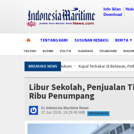
Info Iklan
Hub
Download
TENTANG KAMI
SUSUNAN REDAKSI
BERITA
TAUZIAH
BUDAYA
POLITIK
OLAHRAGA
PELABUHAN
KHAZA
Kapal Terbakar di Belawan, Patkamla R
BREAKING NEWS
Aksi Kolaborasi Lindungi Mangrove dan
Kapal Terbakar di Belawan, Patkamla R
Libur Sekolah, Penjualan T
Aksi Kolaborasi Lindungi Mangrove dan
Ribu Penumpang
Kapal Terbakar di Belawan, Patkamla R
Aksi Kolaborasi Lindungi Mangrove dan
By
Indonesia Maritime News
22 Jun 2026, 19:29:49 WIB
PERHUBUNGAN