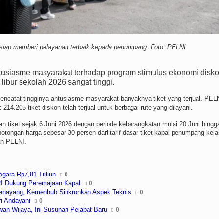
iap memberi pelayanan terbaik kepada penumpang. Foto: PELNI
usiasme masyarakat terhadap program stimulus ekonomi disk
libur sekolah 2026 sangat tinggi.
encatat tingginya antusiasme masyarakat banyaknya tiket yang terjual. PEL
14.205 tiket diskon telah terjual untuk berbagai rute yang dilayani.
ian tiket sejak 6 Juni 2026 dengan periode keberangkatan mulai 20 Juni hingg
otongan harga sebesar 30 persen dari tarif dasar tiket kapal penumpang kela
an PELNI.
gara Rp7,81 Triliun
0
RI Dukung Peremajaan Kapal
0
enayang, Kemenhub Sinkronkan Aspek Teknis
0
ri Andayani
0
awan Wijaya, Ini Susunan Pejabat Baru
0