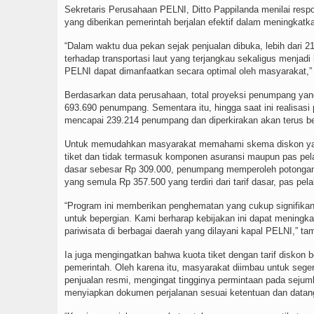
Sekretaris Perusahaan PELNI, Ditto Pappilanda menilai respo
yang diberikan pemerintah berjalan efektif dalam meningkatkan
“Dalam waktu dua pekan sejak penjualan dibuka, lebih dari 21
terhadap transportasi laut yang terjangkau sekaligus menjadi
PELNI dapat dimanfaatkan secara optimal oleh masyarakat,” u
Berdasarkan data perusahaan, total proyeksi penumpang yang
693.690 penumpang. Sementara itu, hingga saat ini realisasi 
mencapai 239.214 penumpang dan diperkirakan akan terus be
Untuk memudahkan masyarakat memahami skema diskon yang d
tiket dan tidak termasuk komponen asuransi maupun pas pel
dasar sebesar Rp 309.000, penumpang memperoleh potongan se
yang semula Rp 357.500 yang terdiri dari tarif dasar, pas p
“Program ini memberikan penghematan yang cukup signifika
untuk bepergian. Kami berharap kebijakan ini dapat meningk
pariwisata di berbagai daerah yang dilayani kapal PELNI,” ta
Ia juga mengingatkan bahwa kuota tiket dengan tarif diskon b
pemerintah. Oleh karena itu, masyarakat diimbau untuk sege
penjualan resmi, mengingat tingginya permintaan pada sejuml
menyiapkan dokumen perjalanan sesuai ketentuan dan datang