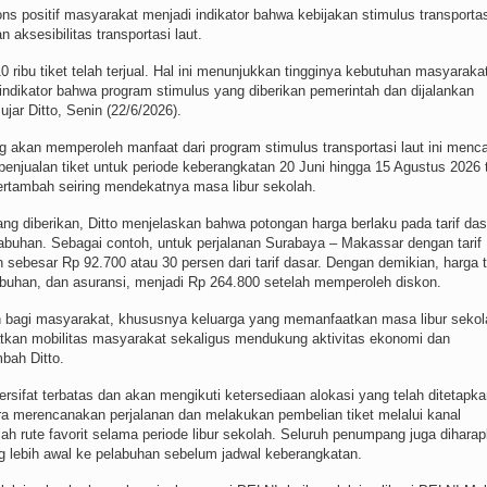
ns positif masyarakat menjadi indikator bahwa kebijakan stimulus transporta
 aksesibilitas transportasi laut.
0 ribu tiket telah terjual. Hal ini menunjukkan tingginya kebutuhan masyaraka
 indikator bahwa program stimulus yang diberikan pemerintah dan dijalankan
jar Ditto, Senin (22/6/2026).
 akan memperoleh manfaat dari program stimulus transportasi laut ini menc
penjualan tiket untuk periode keberangkatan 20 Juni hingga 15 Agustus 2026 
rtambah seiring mendekatnya masa libur sekolah.
iberikan, Ditto menjelaskan bahwa potongan harga berlaku pada tarif das
abuhan. Sebagai contoh, untuk perjalanan Surabaya – Makassar dengan tarif
besar Rp 92.700 atau 30 persen dari tarif dasar. Dengan demikian, harga t
elabuhan, dan asuransi, menjadi Rp 264.800 setelah memperoleh diskon.
n bagi masyarakat, khususnya keluarga yang memanfaatkan masa libur sekol
atkan mobilitas masyarakat sekaligus mendukung aktivitas ekonomi dan
mbah Ditto.
ersifat terbatas dan akan mengikuti ketersediaan alokasi yang telah ditetapk
ra merencanakan perjalanan dan melakukan pembelian tiket melalui kanal
ah rute favorit selama periode libur sekolah. Seluruh penumpang juga dihara
 lebih awal ke pelabuhan sebelum jadwal keberangkatan.