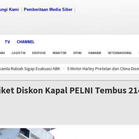
ungi Kami
Pemberitaan Media Siber
TV
CHANNEL
NAH
LOGISTIK
EKSPOSE
MARITIM
OPINI
HANKAM
INTERNASIONAL
ubiah Sigap Evakuasi ABK
5 Motor Harley Pretelan dari China Diselundup
 Populasi Kerang Dara di Bangka Belitung
PWI Pusat-AFPI Gelar Workshop
ubiah Sigap Evakuasi ABK
5 Motor Harley Pretelan dari China Diselundup
iket Diskon Kapal PELNI Tembus 21
 Populasi Kerang Dara di Bangka Belitung
PWI Pusat-AFPI Gelar Workshop
ubiah Sigap Evakuasi ABK
5 Motor Harley Pretelan dari China Diselundup
 Populasi Kerang Dara di Bangka Belitung
PWI Pusat-AFPI Gelar Workshop