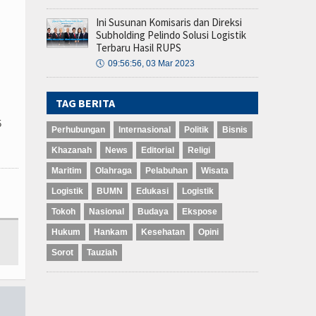
Ini Susunan Komisaris dan Direksi
Subholding Pelindo Solusi Logistik
Terbaru Hasil RUPS
🕔
09:56:56, 03 Mar 2023
TAG BERITA
5
Perhubungan
Internasional
Politik
Bisnis
Khazanah
News
Editorial
Religi
Maritim
Olahraga
Pelabuhan
Wisata
Logistik
BUMN
Edukasi
Logistik
Tokoh
Nasional
Budaya
Ekspose
Hukum
Hankam
Kesehatan
Opini
Sorot
Tauziah