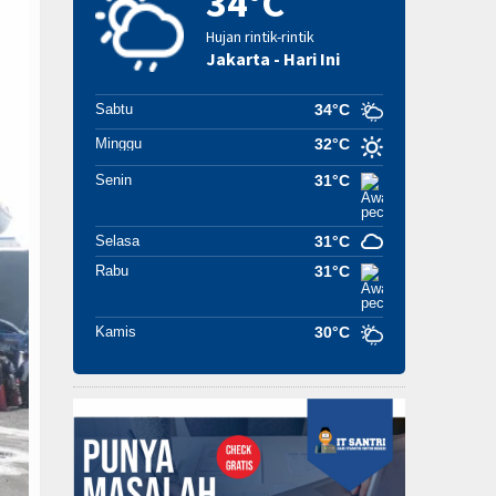
34°C
Hujan rintik-rintik
Jakarta - Hari Ini
Sabtu
34°C
Minggu
32°C
Senin
31°C
Selasa
31°C
Rabu
31°C
Kamis
30°C