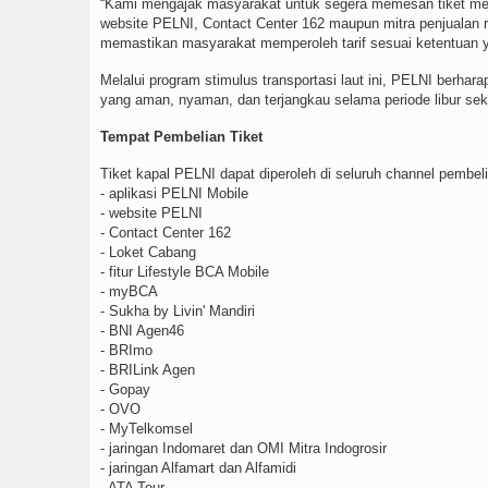
“Kami mengajak masyarakat untuk segera memesan tiket melal
website PELNI, Contact Center 162 maupun mitra penjualan r
memastikan masyarakat memperoleh tarif sesuai ketentuan ya
Melalui program stimulus transportasi laut ini, PELNI berha
yang aman, nyaman, dan terjangkau selama periode libur sek
Tempat Pembelian Tiket
Tiket kapal PELNI dapat diperoleh di seluruh channel pembeli
- aplikasi PELNI Mobile
- website PELNI
- Contact Center 162
- Loket Cabang
- fitur Lifestyle BCA Mobile
- myBCA
- Sukha by Livin' Mandiri
- BNI Agen46
- BRImo
- BRILink Agen
- Gopay
- OVO
- MyTelkomsel
- jaringan Indomaret dan OMI Mitra Indogrosir
- jaringan Alfamart dan Alfamidi
- ATA Tour