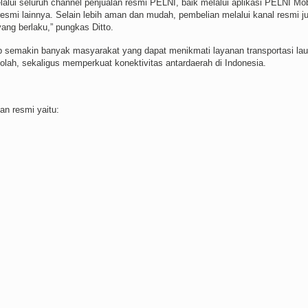
ui seluruh channel penjualan resmi PELNI, baik melalui aplikasi PELNI Mob
esmi lainnya. Selain lebih aman dan mudah, pembelian melalui kanal resmi j
ng berlaku,” pungkas Ditto.
rap semakin banyak masyarakat yang dapat menikmati layanan transportasi lau
olah, sekaligus memperkuat konektivitas antardaerah di Indonesia.
an resmi yaitu: