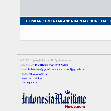
TULISKAN KOMENTAR ANDA DARI ACCOUNT FAC
© 2026 Copyright
News. All Rights reserved.
Develop by.
Indonesia Maritime News
Email:
halloimnku@gmail.com
,
imneditorial@gmail.com
Phone:
081210120477
Susunan Redaksi
Tentang Kami