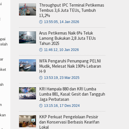
si
Throughput IPC Terminal Petikemas
Tembus 3,6 Juta TEUs, Tumbuh
13,2%
t
🕔
13:55:05, 14 Jan 2026
Arus Petikemas Naik 6% Teluk
Lamong Bukukan 2,8 Juta TEUs
apai
Tahun 2025
telah
🕔
11:46:12, 10 Jan 2026
ar
WFA Pengaruhi Penumpang PELNI
Mudik, Melesat Naik 190% Lebaran
iket
H-9
🕔
13:53:19, 23 Mar 2025
ah
KRI Hampala 880 dan KRI Lumba
Lumba 881, Kasal: Gesit dan Tangguh
Jaga Perbatasan
an
🕔
13:15:16, 17 Des 2024
pkan
KKP Perkuat Pengelolaan Pesisir
dan Konservasi Berbasis Kearifan
Lokal