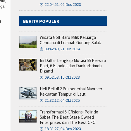
ile,
🕔
22:04:51, 02 Des 2023
uga
BERITA POPULER
t
Wisata Golf Baru Milik Keluarga
Cendana di Lembah Gunung Salak
🕔
09:42:40, 21 Jun 2024
Ini Daftar Lengkap Mutasi 55 Perwira
Polri, 6 Kapolda dan Dankorbrimob
Diganti
🕔
09:52:53, 15 Okt 2023
Heli Bell 412 Puspenerbal Manuver
Kekuatan Tempur di Laut
🕔
21:32:12, 04 Okt 2025
Transformasi & Efisiensi Pelindo
Sabet The Best State Owned
Enterprises dan The Best CFO
🕔
18:31:27, 04 Des 2023