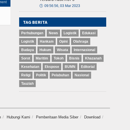
ment
🕔
09:56:56, 03 Mar 2023
TAG BERITA
Perhubungan
News
Logistik
Edukasi
Logistik
Hankam
Opini
Olahraga
Budaya
Hukum
Wisata
Internasional
Sorot
Maritim
Tokoh
Bisnis
Khazanah
Kesehatan
Ekspose
BUMN
Editorial
Religi
Politik
Pelabuhan
Nasional
Tauziah
n
Hubungi Kami
Pemberitaan Media Siber
Download