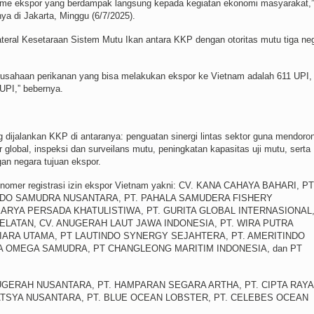
ume ekspor yang berdampak langsung kepada kegiatan ekonomi masyarakat,”
ya di Jakarta, Minggu (6/7/2025).
teral Kesetaraan Sistem Mutu Ikan antara KKP dengan otoritas mutu tiga ne
rusahaan perikanan yang bisa melakukan ekspor ke Vietnam adalah 611 UPI,
UPI,” bebernya.
 dijalankan KKP di antaranya: penguatan sinergi lintas sektor guna mendoro
r global, inspeksi dan surveilans mutu, peningkatan kapasitas uji mutu, serta
an negara tujuan ekspor.
 nomer registrasi izin ekspor Vietnam yakni: CV. KANA CAHAYA BAHARI, PT
 INDO SAMUDRA NUSANTARA, PT. PAHALA SAMUDERA FISHERY
ARYA PERSADA KHATULISTIWA, PT. GURITA GLOBAL INTERNASIONAL,
LATAN, CV. ANUGERAH LAUT JAWA INDONESIA, PT. WIRA PUTRA
TIARA UTAMA, PT LAUTINDO SYNERGY SEJAHTERA, PT. AMERITINDO
UA OMEGA SAMUDRA, PT CHANGLEONG MARITIM INDONESIA, dan PT
KA ANUGERAH NUSANTARA, PT. HAMPARAN SEGARA ARTHA, PT. CIPTA RAYA
MATSYA NUSANTARA, PT. BLUE OCEAN LOBSTER, PT. CELEBES OCEAN