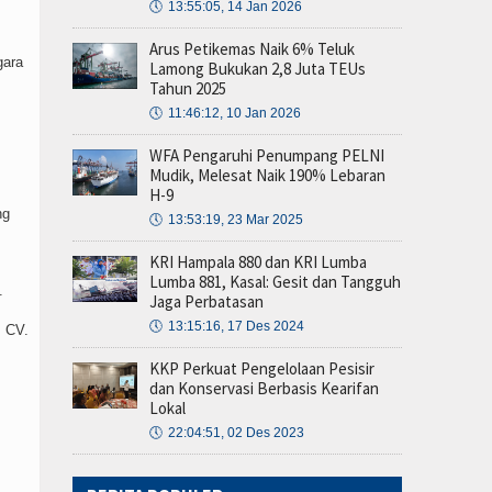
🕔
13:55:05, 14 Jan 2026
Arus Petikemas Naik 6% Teluk
gara
Lamong Bukukan 2,8 Juta TEUs
Tahun 2025
🕔
11:46:12, 10 Jan 2026
WFA Pengaruhi Penumpang PELNI
Mudik, Melesat Naik 190% Lebaran
H-9
ng
🕔
13:53:19, 23 Mar 2025
KRI Hampala 880 dan KRI Lumba
Lumba 881, Kasal: Gesit dan Tangguh
.
Jaga Perbatasan
🕔
13:15:16, 17 Des 2024
 CV.
KKP Perkuat Pengelolaan Pesisir
dan Konservasi Berbasis Kearifan
Lokal
🕔
22:04:51, 02 Des 2023