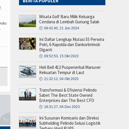
BERITA POPULER
T.
Wisata Golf Baru Milik Keluarga
Cendana di Lembah Gunung Salak
mutu
.
🕔
09:42:40, 21 Jun 2024
Ini Daftar Lengkap Mutasi 55 Perwira
Polri, 6 Kapolda dan Dankorbrimob
Diganti
🕔
09:52:53, 15 Okt 2023
Heli Bell 412 Puspenerbal Manuver
Kekuatan Tempur di Laut
🕔
21:32:12, 04 Okt 2025
Transformasi & Efisiensi Pelindo
Sabet The Best State Owned
Enterprises dan The Best CFO
🕔
18:31:27, 04 Des 2023
Ini Susunan Komisaris dan Direksi
Subholding Pelindo Solusi Logistik
Terbaru Hasil RUPS