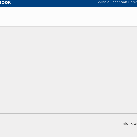
EBOOK
Write a Facebook Com
Info Ikla