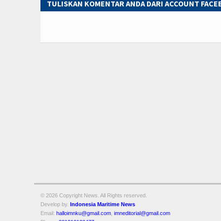
TULISKAN KOMENTAR ANDA DARI ACCOUNT FAC
© 2026 Copyright
News. All Rights reserved.
Develop by.
Indonesia Maritime News
Email:
halloimnku@gmail.com
,
imneditorial@gmail.com