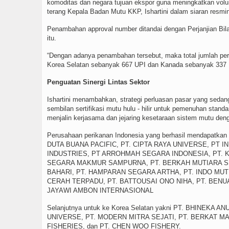
komoditas dan negara tujuan ekspor guna meningkatkan vol
terang Kepala Badan Mutu KKP, Ishartini dalam siaran resmin
Penambahan approval number ditandai dengan Perjanjian Bila
itu.
“Dengan adanya penambahan tersebut, maka total jumlah pe
Korea Selatan sebanyak 667 UPI dan Kanada sebanyak 337 
Penguatan Sinergi Lintas Sektor
Ishartini menambahkan, strategi perluasan pasar yang sedang
sembilan sertifikasi mutu hulu - hilir untuk pemenuhan standa
menjalin kerjasama dan jejaring kesetaraan sistem mutu deng
Perusahaan perikanan Indonesia yang berhasil mendapatkan
DUTA BUANA PACIFIC, PT. CIPTA RAYA UNIVERSE, PT
INDUSTRIES, PT ARROHMAH SEGARA INDONESIA, PT. K
SEGARA MAKMUR SAMPURNA, PT. BERKAH MUTIARA SE
BAHARI, PT. HAMPARAN SEGARA ARTHA, PT. INDO MU
CERAH TERPADU, PT. BATTOUSAI ONO NIHA, PT. BEN
JAYAWI AMBON INTERNASIONAL
Selanjutnya untuk ke Korea Selatan yakni PT. BHINE
UNIVERSE, PT. MODERN MITRA SEJATI, PT. BERKAT 
FISHERIES, dan PT. CHEN WOO FISHERY.