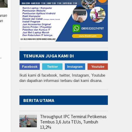
anan
an
TEMUKAN JUGA KAMI DI
,
Facebook
Twitter
Instagram
Youtube
I
Ikuti kami di facebook, twitter, Instagram, Youtube
dan dapatkan informasi terbaru dari kami disana.
BERITA UTAMA
Throughput IPC Terminal Petikemas
Tembus 3,6 Juta TEUs, Tumbuh
13,2%