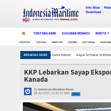
Info Iklan
Hub
Download
TENTANG KAMI
SUSUNAN REDAKSI
BERITA
EKSPOSE
TAUZIAH
MARITIM
BUDAYA
EDITORIAL
KHAZAN
Kapal Terbakar di Belawan, Patkamla R
BREAKING NEWS
Aksi Kolaborasi Lindungi Mangrove dan
Kapal Terbakar di Belawan, Patkamla R
KKP Lebarkan Sayap Ekspor
Aksi Kolaborasi Lindungi Mangrove dan
Kanada
Kapal Terbakar di Belawan, Patkamla R
Aksi Kolaborasi Lindungi Mangrove dan
By
Indonesia Maritime News
06 Jul 2025, 13:42:24 WIB
BISNIS