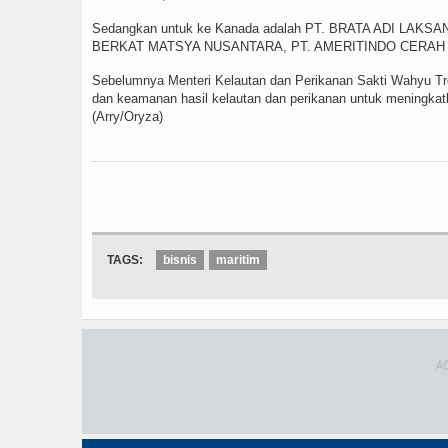
Sedangkan untuk ke Kanada adalah PT. BRATA ADI LAK
BERKAT MATSYA NUSANTARA, PT. AMERITINDO CERAH 
Sebelumnya Menteri Kelautan dan Perikanan Sakti Wahyu 
dan keamanan hasil kelautan dan perikanan untuk meningkatk
(Arry/Oryza)
TAGS:
bisnis
maritim