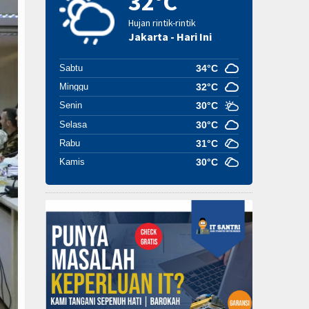
32°C
Hujan rintik-rintik
Jakarta - Hari Ini
Sabtu
34°C
Minggu
32°C
Senin
30°C
Selasa
30°C
Rabu
31°C
Kamis
30°C