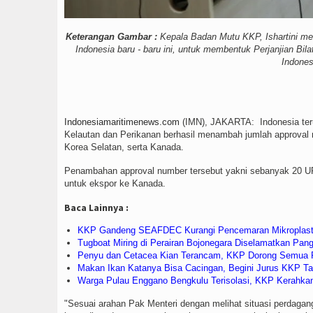
Keterangan Gambar :
Kepala Badan Mutu KKP, Ishartini me
Indonesia baru - baru ini, untuk membentuk Perjanjian Bi
Indones
Indonesiamaritimenews.com
(IMN), JAKARTA: Indonesia ter
Kelautan dan Perikanan berhasil menambah jumlah approval n
Korea Selatan, serta Kanada.
Penambahan approval number tersebut yakni sebanyak 20 UPI
untuk ekspor ke Kanada.
Baca Lainnya :
KKP Gandeng SEAFDEC Kurangi Pencemaran Mikroplasti
Tugboat Miring di Perairan Bojonegara Diselamatkan Pan
Penyu dan Cetacea Kian Terancam, KKP Dorong Semua Pi
Makan Ikan Katanya Bisa Cacingan, Begini Jurus KKP Tan
Warga Pulau Enggano Bengkulu Terisolasi, KKP Kerahka
"Sesuai arahan Pak Menteri dengan melihat situasi perdagang