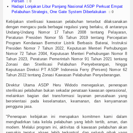
Persen
0
Hadapi Lonjakan Libur Panjang Nasional ASDP Perkuat Empat
TV
Pelabuhan Strategis, One Gate System Diberlakukan
0
Channel
Kebijakan sterilisasi kawasan pelabuhan tersebut dilaksanakan
dengan mengacu pada berbagai regulasi yang berlaku, di antaranya
Undang-Undang Nomor 17 Tahun 2008 tentang Pelayaran,
Peraturan Presiden Nomor 55 Tahun 2019 tentang Percepatan
Program Kendaraan Bermotor Listrik Berbasis Baterai, Instruksi
Presiden Nomor 7 Tahun 2022, Keputusan Menteri Perhubungan
Nomor 72 Tahun 2004, Keputusan Menteri Perhubungan Nomor 8
Tahun 2023, Peraturan Pemerintah Nomor 91 Tahun 2021 tentang
Zonasi dan Sterilisasi Pelabuhan Penyeberangan, hingga
Keputusan Direksi PT ASDP Indonesia Ferry (Persero) Nomor 62
Tahun 2022 tentang Zonasi Kawasan Pelabuhan Penyeberangan.
Direktur Utama ASDP Heru Widodo menegaskan, penerapan
sterilisasi pelabuhan bukan sekadar penataan kawasan operasional,
melainkan bagian dari transformasi layanan perusahaan yang
berorientasi pada keselamatan, keamanan, dan kenyamanan
pengguna jasa.
"Penerapan kebijakan ini merupakan komitmen kami dalam
menghadirkan tata kelola pelabuhan yang lebih tertib, aman, dan
modern. Melalui program ini, aktivitas di kawasan pelabuhan akan
semakin teratur, akses lebih terkontrol, dan seluruh pihak yang