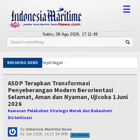
☰
Sabtu, 08 Agu 2026,
17:11:49
Tentang Kami
Susunan Redaksi
ik Lawan Pinjol Ilegal
BREAKING NEWS
Berita
IPC TPK-Kejari Jakut Perpanjang Kerja Sama Hukum
Motor Harley Pretelan dari China Diselundupkan Lewat Tanjung Priok
Bisnis
ASDP Terapkan Transformasi
h Esensi Perlindungan Nyawa
Penyeberangan Modern Berorientasi
t Pemindai Peti Kemas Ekspor
BUMN
Selamat, Aman dan Nyaman, Ujicoba 1Juni
 Kelola
2026
Editorial
a Belitung
Kawasan Pelabuhan Strategis Merak dan Bakauheni
 Nelayan Merah Putih
Disterilisasi
Edukasi
ik Lawan Pinjol Ilegal
IPC TPK-Kejari Jakut Perpanjang Kerja Sama Hukum
By
Indonesia Maritime News
Ekspose
01 Jun 2026, 14:21:54 WIB
PELABUHAN
Motor Harley Pretelan dari China Diselundupkan Lewat Tanjung Priok