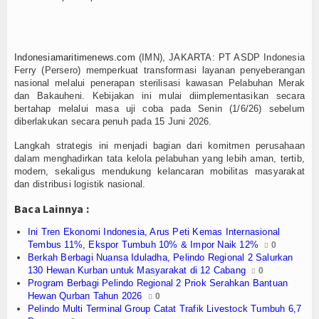
Olahraga
Perhubungan
Indonesiamaritimenews.com
(IMN), JAKARTA: PT ASDP Indonesia
Religi
Ferry (Persero) memperkuat transformasi layanan penyeberangan
nasional melalui penerapan sterilisasi kawasan Pelabuhan Merak
Opini
dan Bakauheni. Kebijakan ini mulai diimplementasikan secara
bertahap melalui masa uji coba pada Senin (1/6/26) sebelum
diberlakukan secara penuh pada 15 Juni 2026.
Pelabuhan
Langkah strategis ini menjadi bagian dari komitmen perusahaan
Politik
dalam menghadirkan tata kelola pelabuhan yang lebih aman, tertib,
modern, sekaligus mendukung kelancaran mobilitas masyarakat
dan distribusi logistik nasional.
Seni & Budaya
Baca Lainnya :
Sorot
Ini Tren Ekonomi Indonesia, Arus Peti Kemas Internasional
Tembus 11%, Ekspor Tumbuh 10% & Impor Naik 12%
0
Tauziah
Berkah Berbagi Nuansa Iduladha, Pelindo Regional 2 Salurkan
130 Hewan Kurban untuk Masyarakat di 12 Cabang
0
Tokoh
Program Berbagi Pelindo Regional 2 Priok Serahkan Bantuan
Hewan Qurban Tahun 2026
0
Wisata
Pelindo Multi Terminal Group Catat Trafik Livestock Tumbuh 6,7