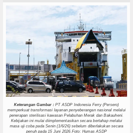
h Esensi Perlindungan Nyawa
Hankam
t Pemindai Peti Kemas Ekspor
 Kelola
Hukum
a Belitung
Internasional
 Nelayan Merah Putih
ik Lawan Pinjol Ilegal
Kelautan dan Perikanan
IPC TPK-Kejari Jakut Perpanjang Kerja Sama Hukum
Motor Harley Pretelan dari China Diselundupkan Lewat Tanjung Priok
Kesehatan
h Esensi Perlindungan Nyawa
t Pemindai Peti Kemas Ekspor
Khazanah
 Kelola
Logistik
a Belitung
 Nelayan Merah Putih
Maritim
Keterangan Gambar :
PT ASDP Indonesia Ferry (Persero)
Nasional
memperkuat transformasi layanan penyeberangan nasional melalui
penerapan sterilisasi kawasan Pelabuhan Merak dan Bakauheni.
Kebijakan ini mulai diimplementasikan secara bertahap melalui
News
masa uji coba pada Senin (1/6/26) sebelum diberlakukan secara
penuh pada 15 Juni 2026.Foto: Humas ASDP