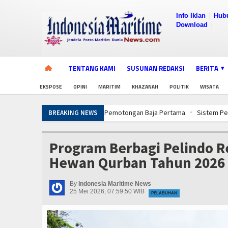
Info Iklan
Hub
Download
TENTANG KAMI
SUSUNAN REDAKSI
BERITA
EKSPOSE
OPINI
MARITIM
KHAZANAH
POLITIK
WISATA
Sistem Pemantauan & Ketertelusuran P
BREAKING NEWS
Jelang Latihan di Laut Dabo Singkep, T
Pembangunan Kapal Selam Scorpene Ev
Program Berbagi Pelindo R
Rudal Kapal Perang TNI, Drone Kamik
Hewan Qurban Tahun 2026
Wuiih.. Lele Bandung Mendunia, Tembu
Latihan Operasi TNI Terintegrasi 2026,
By
Indonesia Maritime News
PWI dan AFPI Perkuat Literasi Pindar, 
25 Mei 2026, 07:59:50 WIB
PELABUHAN