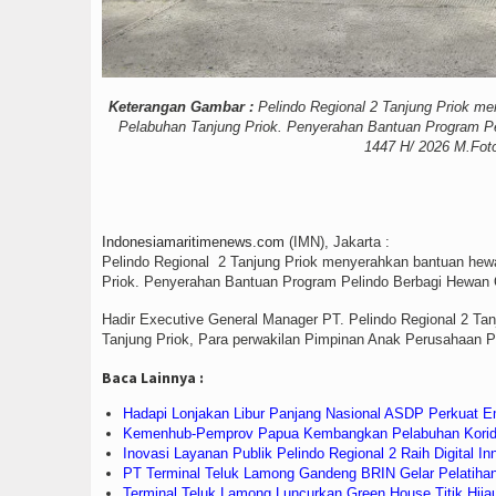
Keterangan Gambar :
Pelindo Regional 2 Tanjung Priok m
Pelabuhan Tanjung Priok. Penyerahan Bantuan Program Pe
1447 H/ 2026 M.Fot
Indonesiamaritimenews.com
(IMN), Jakarta :
Pelindo Regional 2 Tanjung Priok menyerahkan bantuan he
Priok. Penyerahan Bantuan Program Pelindo Berbagi Hewan 
Hadir Executive General Manager PT. Pelindo Regional 2 Tanju
Tanjung Priok, Para perwakilan Pimpinan Anak Perusahaan Pe
Baca Lainnya :
Hadapi Lonjakan Libur Panjang Nasional ASDP Perkuat E
Kemenhub-Pemprov Papua Kembangkan Pelabuhan Korido,
Inovasi Layanan Publik Pelindo Regional 2 Raih Digital I
PT Terminal Teluk Lamong Gandeng BRIN Gelar Pelatiha
Terminal Teluk Lamong Luncurkan Green House Titik Hij