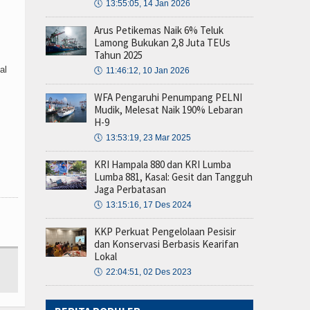
🕔
13:55:05, 14 Jan 2026
Arus Petikemas Naik 6% Teluk
Lamong Bukukan 2,8 Juta TEUs
Tahun 2025
al
🕔
11:46:12, 10 Jan 2026
WFA Pengaruhi Penumpang PELNI
Mudik, Melesat Naik 190% Lebaran
H-9
🕔
13:53:19, 23 Mar 2025
KRI Hampala 880 dan KRI Lumba
Lumba 881, Kasal: Gesit dan Tangguh
Jaga Perbatasan
🕔
13:15:16, 17 Des 2024
KKP Perkuat Pengelolaan Pesisir
dan Konservasi Berbasis Kearifan
Lokal
🕔
22:04:51, 02 Des 2023