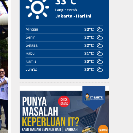
33°C
Langit cerah
Jakarta - Hari Ini
Minggu
33°C
Senin
32°C
Selasa
32°C
Rabu
31°C
Kamis
30°C
Jum'at
30°C