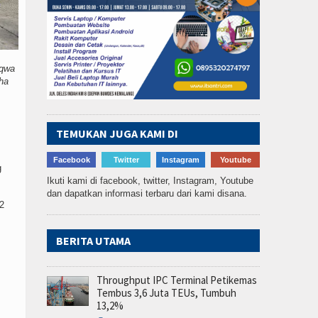
aqwa
ha
TEMUKAN JUGA KAMI DI
Facebook
Twitter
Instagram
Youtube
g
Ikuti kami di facebook, twitter, Instagram, Youtube
dan dapatkan informasi terbaru dari kami disana.
 2
BERITA UTAMA
Throughput IPC Terminal Petikemas
Tembus 3,6 Juta TEUs, Tumbuh
13,2%