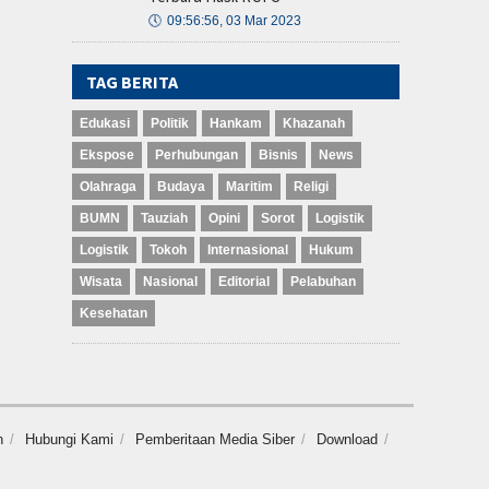
🕔
09:56:56, 03 Mar 2023
TAG BERITA
Edukasi
Politik
Hankam
Khazanah
Ekspose
Perhubungan
Bisnis
News
Olahraga
Budaya
Maritim
Religi
BUMN
Tauziah
Opini
Sorot
Logistik
Logistik
Tokoh
Internasional
Hukum
Wisata
Nasional
Editorial
Pelabuhan
Kesehatan
n
Hubungi Kami
Pemberitaan Media Siber
Download