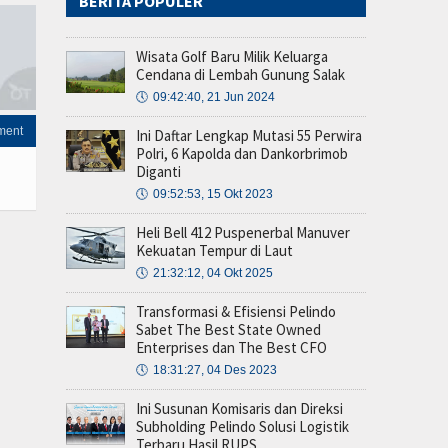
BERITA POPULER
Wisata Golf Baru Milik Keluarga
Cendana di Lembah Gunung Salak
🕔
09:42:40, 21 Jun 2024
ment
Ini Daftar Lengkap Mutasi 55 Perwira
Polri, 6 Kapolda dan Dankorbrimob
Diganti
🕔
09:52:53, 15 Okt 2023
Heli Bell 412 Puspenerbal Manuver
Kekuatan Tempur di Laut
🕔
21:32:12, 04 Okt 2025
Transformasi & Efisiensi Pelindo
Sabet The Best State Owned
Enterprises dan The Best CFO
🕔
18:31:27, 04 Des 2023
Ini Susunan Komisaris dan Direksi
Subholding Pelindo Solusi Logistik
Terbaru Hasil RUPS