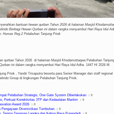
enyerahkan bantuan hewan qurban Tahun 2026 di halaman Masjid Khodamutt
lindo Berbagi Hewan Qurban ini dalam rangka menyambut Hari Raya Idul Ad
o: Humas Reg.2 Pelabuhan Tanjung Priok
wan qurban Tahun 2026 di halaman Masjid Khodamuttaqwa Pelabuhan Tanjun
Qurban ini dalam rangka menyambut Hari Raya Idul Adha 1447 H/ 2026 M.
ng Priok , Yandri Trisaputra beserta para Senior Manager dan staff regional
lindo Group di lingkungan Pelabuhan Tanjung Priok.
mpat Pelabuhan Strategis, One Gate System Diberlakukan
0
 Perkuat Konektivitas 3TP dan Kedaulatan Maritim
0
nnovation Award 2026
0
n Pengayaan Diversivikasi Tumbuhan
0
au, Terima Tanaman Langka dari Kebun Raya Purwodadi
0