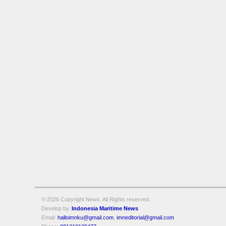
© 2026 Copyright
News. All Rights reserved.
Develop by.
Indonesia Maritime News
Email:
halloimnku@gmail.com
,
imneditorial@gmail.com