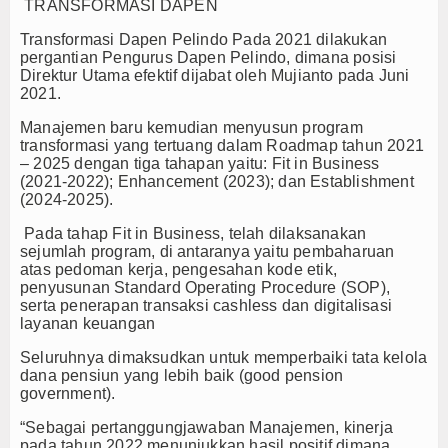
TRANSFORMASI DAPEN
Transformasi Dapen Pelindo
Pada 2021 dilakukan
pergantian Pengurus Dapen Pelindo, dimana posisi
Direktur Utama efektif dijabat oleh Mujianto pada Juni
2021.
Manajemen baru kemudian menyusun program
transformasi yang tertuang dalam Roadmap tahun 2021
– 2025 dengan tiga tahapan yaitu: Fit in Business
(2021-2022); Enhancement (2023); dan Establishment
(2024-2025).
Pada tahap Fit in Business, telah dilaksanakan
sejumlah program, di antaranya yaitu pembaharuan
atas pedoman kerja, pengesahan kode etik,
penyusunan Standard Operating Procedure (SOP),
serta penerapan transaksi cashless dan digitalisasi
layanan keuangan
Seluruhnya dimaksudkan untuk memperbaiki tata kelola
dana pensiun yang lebih baik (good pension
government).
“Sebagai pertanggungjawaban Manajemen, kinerja
pada tahun 2022 menunjukkan hasil positif dimana