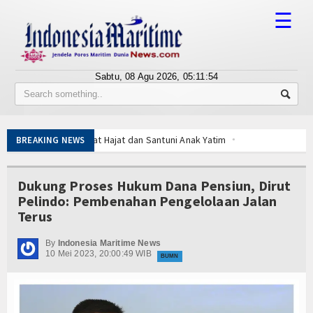
☰
Sabtu, 08 Agu 2026,
05:11:54
Tentang Kami
Susunan Redaksi
Salat Hajat dan Santuni Anak Yatim
BREAKING NEWS
Berita
Kelola Kampung Nelayan Merah Putih
an Edukasi Publik Lawan Pinjol Ilegal
Bisnis
Dukung Proses Hukum Dana Pensiun, Dirut
uruan Tinggi
IPC TPK-Kejari Jakut Perpanjang Kerja Sama Hukum
Pelindo: Pembenahan Pengelolaan Jalan
kuasi ABK
5 Motor Harley Pretelan dari China Diselundupkan Lewat Tanj
BUMN
Terus
an K3 Menyentuh Esensi Perlindungan Nyawa
Editorial
 Operasikan Alat Pemindai Peti Kemas Ekspor
By
Indonesia Maritime News
10 Mei 2023, 20:00:49 WIB
Tempur Getarkan Laut Dabo Singkep
BUMN
Edukasi
Salat Hajat dan Santuni Anak Yatim
Kelola Kampung Nelayan Merah Putih
Ekspose
an Edukasi Publik Lawan Pinjol Ilegal