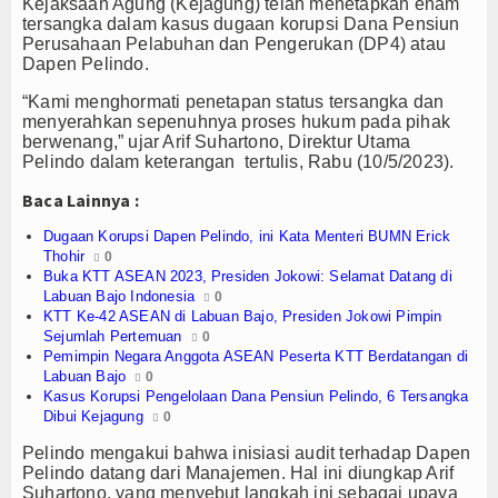
Olahraga
Kejaksaan Agung (Kejagung) telah menetapkan enam
tersangka dalam kasus dugaan korupsi Dana Pensiun
Perusahaan Pelabuhan dan Pengerukan (DP4) atau
Perhubungan
Dapen Pelindo.
Religi
“Kami menghormati penetapan status tersangka dan
menyerahkan sepenuhnya proses hukum pada pihak
berwenang,” ujar Arif Suhartono, Direktur Utama
Opini
Pelindo dalam keterangan tertulis, Rabu (10/5/2023).
Pelabuhan
Baca Lainnya :
Dugaan Korupsi Dapen Pelindo, ini Kata Menteri BUMN Erick
Politik
Thohir
0
Buka KTT ASEAN 2023, Presiden Jokowi: Selamat Datang di
Seni & Budaya
Labuan Bajo Indonesia
0
KTT Ke-42 ASEAN di Labuan Bajo, Presiden Jokowi Pimpin
Sejumlah Pertemuan
Sorot
0
Pemimpin Negara Anggota ASEAN Peserta KTT Berdatangan di
Labuan Bajo
0
Tauziah
Kasus Korupsi Pengelolaan Dana Pensiun Pelindo, 6 Tersangka
Dibui Kejagung
0
Tokoh
Pelindo mengakui bahwa inisiasi audit terhadap Dapen
Pelindo datang dari Manajemen. Hal ini diungkap Arif
Wisata
Suhartono, yang menyebut langkah ini sebagai upaya