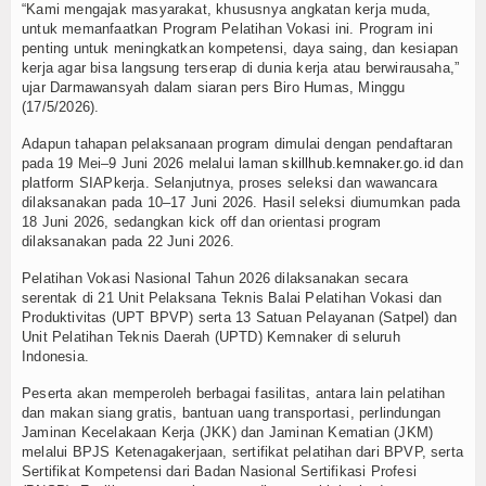
“Kami mengajak masyarakat, khususnya angkatan kerja muda,
untuk memanfaatkan Program Pelatihan Vokasi ini. Program ini
TV
penting untuk meningkatkan kompetensi, daya saing, dan kesiapan
kerja agar bisa langsung terserap di dunia kerja atau berwirausaha,”
Channel
ujar Darmawansyah dalam siaran pers Biro Humas, Minggu
(17/5/2026).
Adapun tahapan pelaksanaan program dimulai dengan pendaftaran
pada 19 Mei–9 Juni 2026 melalui laman
skillhub.kemnaker.go.id
dan
platform SIAPkerja. Selanjutnya, proses seleksi dan wawancara
dilaksanakan pada 10–17 Juni 2026. Hasil seleksi diumumkan pada
18 Juni 2026, sedangkan kick off dan orientasi program
dilaksanakan pada 22 Juni 2026.
Pelatihan Vokasi Nasional Tahun 2026 dilaksanakan secara
serentak di 21 Unit Pelaksana Teknis Balai Pelatihan Vokasi dan
Produktivitas (UPT BPVP) serta 13 Satuan Pelayanan (Satpel) dan
Unit Pelatihan Teknis Daerah (UPTD) Kemnaker di seluruh
Indonesia.
Peserta akan memperoleh berbagai fasilitas, antara lain pelatihan
dan makan siang gratis, bantuan uang transportasi, perlindungan
Jaminan Kecelakaan Kerja (JKK) dan Jaminan Kematian (JKM)
melalui BPJS Ketenagakerjaan, sertifikat pelatihan dari BPVP, serta
Sertifikat Kompetensi dari Badan Nasional Sertifikasi Profesi