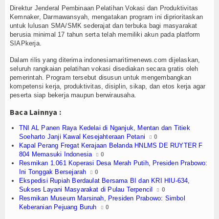
Rupiah
Olahraga
Direktur Jenderal Pembinaan Pelatihan Vokasi dan Produktivitas
Kemnaker, Darmawansyah, mengatakan program ini diprioritaskan
Perhubungan
untuk lulusan SMA/SMK sederajat dan terbuka bagi masyarakat
berusia minimal 17 tahun serta telah memiliki akun pada platform
Religi
SIAPkerja.
Dalam rilis yang diterima indonesiamaritimenews.com dijelaskan,
Opini
seluruh rangkaian pelatihan vokasi disediakan secara gratis oleh
pemerintah. Program tersebut disusun untuk mengembangkan
Pelabuhan
kompetensi kerja, produktivitas, disiplin, sikap, dan etos kerja agar
peserta siap bekerja maupun berwirausaha.
Politik
Baca Lainnya :
Seni & Budaya
TNI AL Panen Raya Kedelai di Nganjuk, Mentan dan Titiek
Soeharto Janji Kawal Kesejahteraan Petani
0
Kapal Perang Fregat Kerajaan Belanda HNLMS DE RUYTER F
Sorot
804 Memasuki Indonesia
0
Resmikan 1.061 Koperasi Desa Merah Putih, Presiden Prabowo:
Tauziah
Ini Tonggak Bersejarah
0
Ekspedisi Rupiah Berdaulat Bersama BI dan KRI HIU-634,
Sukses Layani Masyarakat di Pulau Terpencil
Tokoh
0
Resmikan Museum Marsinah, Presiden Prabowo: Simbol
Keberanian Pejuang Buruh
0
Wisata