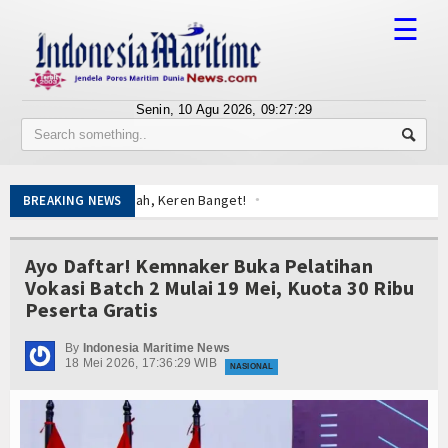
☰
Senin, 10 Agu 2026,
09:27:29
Tentang Kami
Susunan Redaksi
Warga: Sumpah, Keren Banget!
BREAKING NEWS
Berita
n Posbabinpotmar Kodaeral XII Bagikan Bendera
akaan Kerja
Bisnis
Ayo Daftar! Kemnaker Buka Pelatihan
yanan Derek Gratis hingga Kawal Jenazah
Vokasi Batch 2 Mulai 19 Mei, Kuota 30 Ribu
 Menembus Pulau 3T di Jawa Timur
BUMN
Peserta Gratis
al Siluman Canggih KRI Golok-688
Editorial
 King Sun Disergap KRI Kerambit-627
By
Indonesia Maritime News
18 Mei 2026, 17:36:29 WIB
NASIONAL
Edukasi
, Kasal Pimpin Pemotongan Baja Pertama
Rupiah
Ekspose
Warga: Sumpah, Keren Banget!