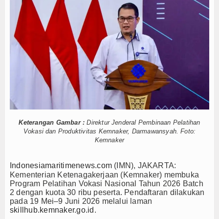
n Posbabinpotmar Kodaeral XII Bagikan Bendera
Hankam
akaan Kerja
yanan Derek Gratis hingga Kawal Jenazah
Hukum
 Menembus Pulau 3T di Jawa Timur
Internasional
al Siluman Canggih KRI Golok-688
 King Sun Disergap KRI Kerambit-627
Kelautan dan Perikanan
, Kasal Pimpin Pemotongan Baja Pertama
Kesehatan
Rupiah
Warga: Sumpah, Keren Banget!
Khazanah
Keterangan Gambar :
Direktur Jenderal Pembinaan Pelatihan
n Posbabinpotmar Kodaeral XII Bagikan Bendera
Vokasi dan Produktivitas Kemnaker, Darmawansyah. Foto:
Logistik
akaan Kerja
Kemnaker
yanan Derek Gratis hingga Kawal Jenazah
Maritim
 Menembus Pulau 3T di Jawa Timur
Indonesiamaritimenews.com
(IMN), JAKARTA:
al Siluman Canggih KRI Golok-688
Kementerian Ketenagakerjaan (Kemnaker) membuka
Nasional
 King Sun Disergap KRI Kerambit-627
Program Pelatihan Vokasi Nasional Tahun 2026 Batch
2 dengan kuota 30 ribu peserta. Pendaftaran dilakukan
News
pada 19 Mei–9 Juni 2026 melalui laman
, Kasal Pimpin Pemotongan Baja Pertama
skillhub.kemnaker.go.id
.