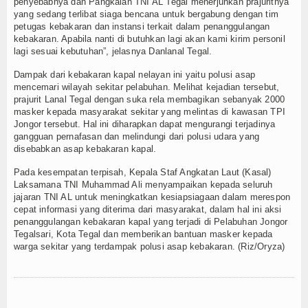
penyebabnya dan Pangkalan TNI AL Tegal menerjunkan prajuritnya
yang sedang terlibat siaga bencana untuk bergabung dengan tim
petugas kebakaran dan instansi terkait dalam penanggulangan
kebakaran. Apabila nanti di butuhkan lagi akan kami kirim personil
lagi sesuai kebutuhan”, jelasnya Danlanal Tegal.
Dampak dari kebakaran kapal nelayan ini yaitu polusi asap
mencemari wilayah sekitar pelabuhan. Melihat kejadian tersebut,
prajurit Lanal Tegal dengan suka rela membagikan sebanyak 2000
masker kepada masyarakat sekitar yang melintas di kawasan TPI
Jongor tersebut. Hal ini diharapkan dapat mengurangi terjadinya
gangguan pernafasan dan melindungi dari polusi udara yang
disebabkan asap kebakaran kapal.
Pada kesempatan terpisah, Kepala Staf Angkatan Laut (Kasal)
Laksamana TNI Muhammad Ali menyampaikan kepada seluruh
jajaran TNI AL untuk meningkatkan kesiapsiagaan dalam merespon
cepat informasi yang diterima dari masyarakat, dalam hal ini aksi
penanggulangan kebakaran kapal yang terjadi di Pelabuhan Jongor
Tegalsari, Kota Tegal dan memberikan bantuan masker kepada
warga sekitar yang terdampak polusi asap kebakaran. (Riz/Oryza)