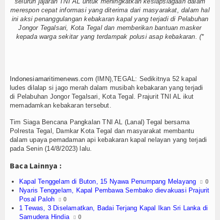
seluruh jajaran TNI AL untuk meningkatkan kesiapsiagaan dalam
merespon cepat informasi yang diterima dari masyarakat, dalam hal
TV
ini aksi penanggulangan kebakaran kapal yang terjadi di Pelabuhan
Jongor Tegalsari, Kota Tegal dan memberikan bantuan masker
Channel
kepada warga sekitar yang terdampak polusi asap kebakaran. (*
Indonesiamaritimenews.com
(IMN),TEGAL: Sedikitnya 52 kapal
ludes dilalap si jago merah dalam musibah kebakaran yang terjadi
di Pelabuhan Jongor Tegalsari, Kota Tegal. Prajurit TNI AL ikut
memadamkan kebakaran tersebut.
Tim Siaga Bencana Pangkalan TNI AL (Lanal) Tegal bersama
Polresta Tegal, Damkar Kota Tegal dan masyarakat membantu
dalam upaya pemadaman api kebakaran kapal nelayan yang terjadi
pada Senin (14/8/2023) lalu.
Baca Lainnya :
Kapal Tenggelam di Buton, 15 Nyawa Penumpang Melayang
0
Nyaris Tenggelam, Kapal Pembawa Sembako dievakuasi Prajurit
Posal Paloh
0
1 Tewas, 3 Diselamatkan, Badai Terjang Kapal Ikan Sri Lanka di
Samudera Hindia
0