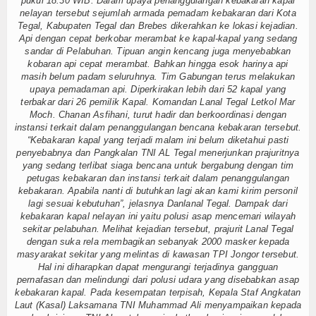
pukul 18.30 WIB. Dalam upaya penanggulangan kebakaran kapal
Olahraga
nelayan tersebut sejumlah armada pemadam kebakaran dari Kota
Tegal, Kabupaten Tegal dan Brebes dikerahkan ke lokasi kejadian.
Perhubungan
Api dengan cepat berkobar merambat ke kapal-kapal yang sedang
sandar di Pelabuhan. Tipuan angin kencang juga menyebabkan
Religi
kobaran api cepat merambat. Bahkan hingga esok harinya api
masih belum padam seluruhnya. Tim Gabungan terus melakukan
upaya pemadaman api. Diperkirakan lebih dari 52 kapal yang
Opini
terbakar dari 26 pemilik Kapal. Komandan Lanal Tegal Letkol Mar
Moch. Chanan Asfihani, turut hadir dan berkoordinasi dengan
Pelabuhan
instansi terkait dalam penanggulangan bencana kebakaran tersebut.
“Kebakaran kapal yang terjadi malam ini belum diketahui pasti
Politik
penyebabnya dan Pangkalan TNI AL Tegal menerjunkan prajuritnya
yang sedang terlibat siaga bencana untuk bergabung dengan tim
petugas kebakaran dan instansi terkait dalam penanggulangan
Seni & Budaya
kebakaran. Apabila nanti di butuhkan lagi akan kami kirim personil
lagi sesuai kebutuhan”, jelasnya Danlanal Tegal. Dampak dari
Sorot
kebakaran kapal nelayan ini yaitu polusi asap mencemari wilayah
sekitar pelabuhan. Melihat kejadian tersebut, prajurit Lanal Tegal
dengan suka rela membagikan sebanyak 2000 masker kepada
Tauziah
masyarakat sekitar yang melintas di kawasan TPI Jongor tersebut.
Hal ini diharapkan dapat mengurangi terjadinya gangguan
Tokoh
pernafasan dan melindungi dari polusi udara yang disebabkan asap
kebakaran kapal. Pada kesempatan terpisah, Kepala Staf Angkatan
Wisata
Laut (Kasal) Laksamana TNI Muhammad Ali menyampaikan kepada