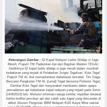
si Publik Lawan Pinjol Ilegal
Hankam
nggi
IPC TPK-Kejari Jakut Perpanjang Kerja Sama Hukum
K
5 Motor Harley Pretelan dari China Diselundupkan Lewat Tanjung Prio
Hukum
nyentuh Esensi Perlindungan Nyawa
Internasional
 Menhan RI, Panglima TNI dan Kepala Staf Angkatan
Getarkan Laut Dabo Singkep
Kelautan dan Perikanan
jat dan Santuni Anak Yatim
ampung Nelayan Merah Putih
Kesehatan
si Publik Lawan Pinjol Ilegal
nggi
IPC TPK-Kejari Jakut Perpanjang Kerja Sama Hukum
Khazanah
Keterangan Gambar :
52 Kapal Nelayan Ludes Dilalap si Jago
K
5 Motor Harley Pretelan dari China Diselundupkan Lewat Tanjung Prio
Merah, Prajurit TNI Padamkan Api dan Bagikan Masker TEGAL:
Logistik
nyentuh Esensi Perlindungan Nyawa
Sedikitnya 52 kapal ludes dilalap si jago merah dalam musibah
 Menhan RI, Panglima TNI dan Kepala Staf Angkatan
kebakaran yang terjadi di Pelabuhan Jongor Tegalsari, Kota Tegal.
Maritim
Prajurit TNI AL ikut memadamkan kebakaran tersebut. Tim Siaga
Bencana Pangkalan TNI AL (Lanal) Tegal bersama Polresta Tegal,
Damkar Kota Tegal dan masyarakat membantu dalam upaya
Nasional
pemadaman api kebakaran kapal nelayan yang terjadi pada Senin
(14/8/2023) lalu. Menurut informasi warga sekitar, kejadian berawal
News
ketika terlihat percikan api dari salah satu kapal yang bersandar di
dekat Stasiun Pengisian BBM Nelayan KUD Karya Mina sekitar