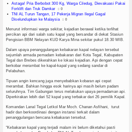
Astaga! Pria Berbobot 300 Kg, Warga Ciledug, Dievakuasi Pakai
Forklift dan Truk Damkar
0
TNI AL Turun Tangan, 17 Pekerja Migran Ilegal Gagal
Diselundupkan ke Malaysia
0
Menurut informasi warga sekitar, kejadian berawal ketika terlihat
percikan api dari salah satu kapal yang bersandar di dekat Stasiun
Pengisian BBM Nelayan KUD Karya Mina sekitar pukul 18.30 WIB.
Dalam upaya penanggulangan kebakaran kapal nelayan tersebut
sejumlah armada pemadam kebakaran dari Kota Tegal, Kabupaten
Tegal dan Brebes dikerahkan ke lokasi kejadian. Api dengan cepat
berkobar merambat ke kapal-kapal yang sedang sandar di
Pelabuhan.
Tipuan angin kencang juga menyebabkan kobaran api cepat
merambat. Bahkan hingga esok harinya api masih belum padam
seluruhnya. Tim Gabungan terus melakukan upaya pemadaman api.
Diperkirakan lebih dari 52 kapal yang terbakar dari 26 pemilik Kapal.
Komandan Lanal Tegal Letkol Mar Moch. Chanan Asfihani, turut
hadir dan berkoordinasi dengan instansi terkait dalam
penanggulangan bencana kebakaran tersebut.
“Kebakaran kapal yang terjadi malam ini belum diketahui pasti