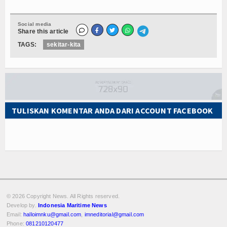
Social media
Share this article
TAGS:
sekitar-kita
TULISKAN KOMENTAR ANDA DARI ACCOUNT FACEBOOK
© 2026 Copyright
News. All Rights reserved.
Develop by.
Indonesia Maritime News
Email:
halloimnku@gmail.com
,
imneditorial@gmail.com
Phone:
081210120477