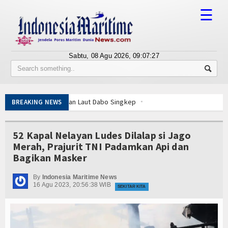
☰
Sabtu, 08 Agu 2026,
09:07:27
Tentang Kami
Susunan Redaksi
Getarkan Laut Dabo Singkep
BREAKING NEWS
Berita
jat dan Santuni Anak Yatim
ampung Nelayan Merah Putih
Bisnis
52 Kapal Nelayan Ludes Dilalap si Jago
si Publik Lawan Pinjol Ilegal
Merah, Prajurit TNI Padamkan Api dan
nggi
IPC TPK-Kejari Jakut Perpanjang Kerja Sama Hukum
BUMN
Bagikan Masker
K
5 Motor Harley Pretelan dari China Diselundupkan Lewat Tanjung Prio
Editorial
nyentuh Esensi Perlindungan Nyawa
By
Indonesia Maritime News
16 Agu 2023, 20:56:38 WIB
 Menhan RI, Panglima TNI dan Kepala Staf Angkatan
SEKITAR KITA
Edukasi
Getarkan Laut Dabo Singkep
jat dan Santuni Anak Yatim
Ekspose
ampung Nelayan Merah Putih