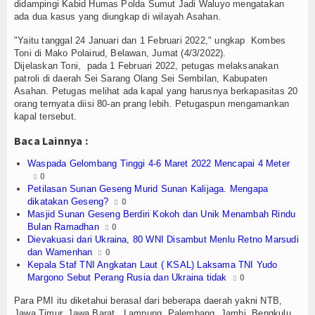
Olahraga
didampingi Kabid Humas Polda Sumut Jadi Waluyo mengatakan
ada dua kasus yang diungkap di wilayah Asahan.
Perhubungan
"Yaitu tanggal 24 Januari dan 1 Februari 2022," ungkap Kombes
Toni di Mako Polairud, Belawan, Jumat (4/3/2022).
Religi
Dijelaskan Toni, pada 1 Februari 2022, petugas melaksanakan
patroli di daerah Sei Sarang Olang Sei Sembilan, Kabupaten
Asahan. Petugas melihat ada kapal yang harusnya berkapasitas 20
Opini
orang ternyata diisi 80-an prang lebih. Petugaspun mengamankan
kapal tersebut.
Pelabuhan
Baca Lainnya :
Politik
Waspada Gelombang Tinggi 4-6 Maret 2022 Mencapai 4 Meter
0
Seni & Budaya
Petilasan Sunan Geseng Murid Sunan Kalijaga. Mengapa
dikatakan Geseng?
0
Sorot
Masjid Sunan Geseng Berdiri Kokoh dan Unik Menambah Rindu
Bulan Ramadhan
0
Dievakuasi dari Ukraina, 80 WNI Disambut Menlu Retno Marsudi
Tauziah
dan Wamenhan
0
Kepala Staf TNI Angkatan Laut ( KSAL) Laksama TNI Yudo
Tokoh
Margono Sebut Perang Rusia dan Ukraina tidak
0
Para PMI itu diketahui berasal dari beberapa daerah yakni NTB,
Wisata
Jawa Timur, Jawa Barat , Lampung, Palembang, Jambi, Bengkulu