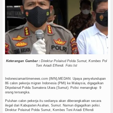
 Tinggi
IPC TPK-Kejari Jakut Perpanjang Kerja Sama Hukum
Hankam
 ABK
5 Motor Harley Pretelan dari China Diselundupkan Lewat Tanjung P
 Menyentuh Esensi Perlindungan Nyawa
Hukum
asikan Alat Pemindai Peti Kemas Ekspor
Internasional
ur Getarkan Laut Dabo Singkep
 Hajat dan Santuni Anak Yatim
Kelautan dan Perikanan
a Kampung Nelayan Merah Putih
ukasi Publik Lawan Pinjol Ilegal
Kesehatan
 Tinggi
IPC TPK-Kejari Jakut Perpanjang Kerja Sama Hukum
 ABK
5 Motor Harley Pretelan dari China Diselundupkan Lewat Tanjung P
Khazanah
Keterangan Gambar :
Direktur Polairud Polda Sumut, Kombes Pol
 Menyentuh Esensi Perlindungan Nyawa
Toni Ariadi Effendi. Foto:Ist
Logistik
asikan Alat Pemindai Peti Kemas Ekspor
ur Getarkan Laut Dabo Singkep
Indonesiamaritimenews.com (IMN),MEDAN: Upaya penyelundupan
Maritim
86 calon pekerja migran Indonesia (PMI) ke Malaysia, digagalkan
Ditpolairud Polda Sumatera Utara (Sumut). Polisi menangkap 9
Nasional
orang tersangka.
Puluhan calon pekerja itu sedianya akan diberangkatkan secara
News
ilegal dari Kabupaten Asahan, Sumut. Namun digagalkan polisi.
Direktur Polairud Polda Sumut, Kombes Toni Ariadi Effendi