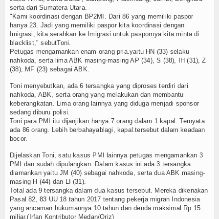
serta dari Sumatera Utara.
TV
"Kami koordinasi dengan BP2MI. Dari 86 yang memiliki paspor
hanya 23. Jadi yang memiliki paspor kita koordinasi dengan
Channel
Imigrasi, kita serahkan ke Imigrasi untuk paspornya kita minta di
blacklist," sebutToni.
Petugas mengamankan enam orang pria.yaitu HN (33) selaku
nahkoda, serta lima ABK masing-masing AP (34), S (38), IH (31), Z
(38), MF (23) sebagai ABK.
Toni menyebutkan, ada 6 tersangka yang diproses terdiri dari
nahkoda, ABK, serta orang yang melakukan dan membantu
keberangkatan. Lima orang lainnya yang diduga menjadi sponsor
sedang diburu polisi.
Toni para PMI itu dijanjikan hanya 7 orang dalam 1 kapal. Ternyata
ada 86 orang. Lebih berbahayablagi, kapal.tersebut dalam keadaan
bocor.
Dijelaskan Toni, satu kasus PMI lainnya petugas mengamankan 3
PMI dan sudah dipulangkan. Dalam kasus ini ada 3 tersangka
diamankan yaitu JM (40) sebagai nahkoda, serta dua ABK masing-
masing H (44) dan LI (31).
Total ada 9 tersangka dalam dua kasus tersebut. Mereka dikenakan
Pasal 82, 83 UU 18 tahun 2017 tentang pekerja migran Indonesia
yang ancaman hukumannya 10 tahun dan denda maksimal Rp 15
miliar.(Irfan Kontributor Medan/Oriz)