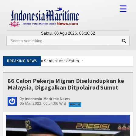
☰
Sabtu, 08 Agu 2026,
05:16:52
Tentang Kami
Susunan Redaksi
 Hajat dan Santuni Anak Yatim
BREAKING NEWS
Berita
a Kampung Nelayan Merah Putih
ukasi Publik Lawan Pinjol Ilegal
Bisnis
86 Calon Pekerja Migran Diselundupkan ke
 Tinggi
IPC TPK-Kejari Jakut Perpanjang Kerja Sama Hukum
Malaysia, Digagalkan Ditpolairud Sumut
 ABK
5 Motor Harley Pretelan dari China Diselundupkan Lewat Tanjung P
BUMN
 Menyentuh Esensi Perlindungan Nyawa
By
Indonesia Maritime News
Editorial
05 Mar 2022, 06:54:06 WIB
asikan Alat Pemindai Peti Kemas Ekspor
HUKUM
ur Getarkan Laut Dabo Singkep
Edukasi
 Hajat dan Santuni Anak Yatim
a Kampung Nelayan Merah Putih
Ekspose
ukasi Publik Lawan Pinjol Ilegal