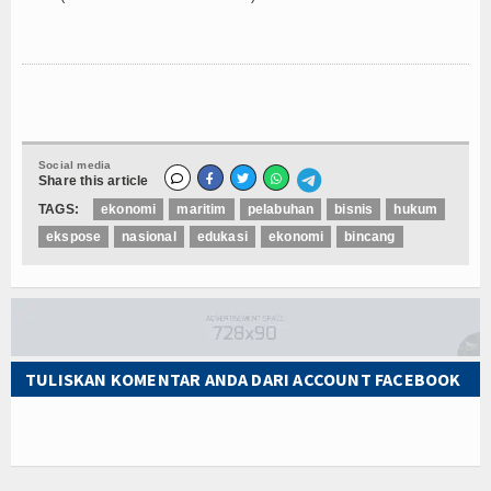
Social media
Share this article
TAGS:
ekonomi
maritim
pelabuhan
bisnis
hukum
ekspose
nasional
edukasi
ekonomi
bincang
TULISKAN KOMENTAR ANDA DARI ACCOUNT FACEBOOK