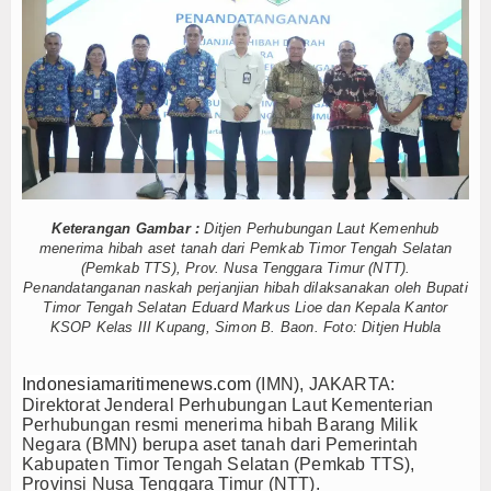
tuh Esensi Perlindungan Nyawa
Hankam
Alat Pemindai Peti Kemas Ekspor
ta Kelola
Hukum
gka Belitung
Internasional
ng Nelayan Merah Putih
ublik Lawan Pinjol Ilegal
Kelautan dan Perikanan
IPC TPK-Kejari Jakut Perpanjang Kerja Sama Hukum
5 Motor Harley Pretelan dari China Diselundupkan Lewat Tanjung Priok
Kesehatan
tuh Esensi Perlindungan Nyawa
Keterangan Gambar :
Ditjen Perhubungan Laut Kemenhub
menerima hibah aset tanah dari Pemkab Timor Tengah Selatan
Alat Pemindai Peti Kemas Ekspor
Khazanah
(Pemkab TTS), Prov. Nusa Tenggara Timur (NTT).
ta Kelola
Penandatanganan naskah perjanjian hibah dilaksanakan oleh Bupati
Logistik
gka Belitung
Timor Tengah Selatan Eduard Markus Lioe dan Kepala Kantor
KSOP Kelas III Kupang, Simon B. Baon. Foto: Ditjen Hubla
ng Nelayan Merah Putih
Maritim
Indonesiamaritimenews.com
(IMN), JAKARTA:
Nasional
Direktorat Jenderal Perhubungan Laut Kementerian
Perhubungan resmi menerima hibah Barang Milik
Negara (BMN) berupa aset tanah dari Pemerintah
News
Kabupaten Timor Tengah Selatan (Pemkab TTS),
Provinsi Nusa Tenggara Timur (NTT).