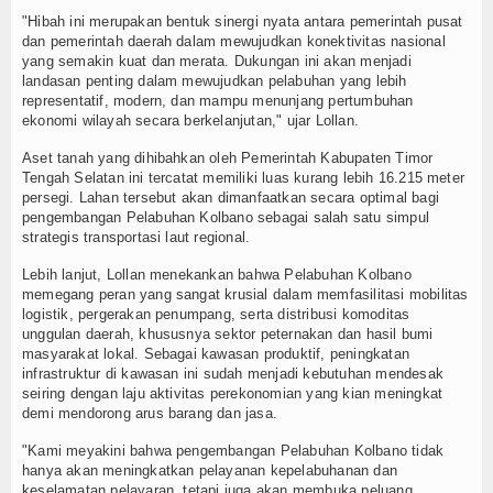
"Hibah ini merupakan bentuk sinergi nyata antara pemerintah pusat
TV
dan pemerintah daerah dalam mewujudkan konektivitas nasional
yang semakin kuat dan merata. Dukungan ini akan menjadi
Channel
landasan penting dalam mewujudkan pelabuhan yang lebih
representatif, modern, dan mampu menunjang pertumbuhan
ekonomi wilayah secara berkelanjutan," ujar Lollan.
Aset tanah yang dihibahkan oleh Pemerintah Kabupaten Timor
Tengah Selatan ini tercatat memiliki luas kurang lebih 16.215 meter
persegi. Lahan tersebut akan dimanfaatkan secara optimal bagi
pengembangan Pelabuhan Kolbano sebagai salah satu simpul
strategis transportasi laut regional.
Lebih lanjut, Lollan menekankan bahwa Pelabuhan Kolbano
memegang peran yang sangat krusial dalam memfasilitasi mobilitas
logistik, pergerakan penumpang, serta distribusi komoditas
unggulan daerah, khususnya sektor peternakan dan hasil bumi
masyarakat lokal. Sebagai kawasan produktif, peningkatan
infrastruktur di kawasan ini sudah menjadi kebutuhan mendesak
seiring dengan laju aktivitas perekonomian yang kian meningkat
demi mendorong arus barang dan jasa.
"Kami meyakini bahwa pengembangan Pelabuhan Kolbano tidak
hanya akan meningkatkan pelayanan kepelabuhanan dan
keselamatan pelayaran, tetapi juga akan membuka peluang