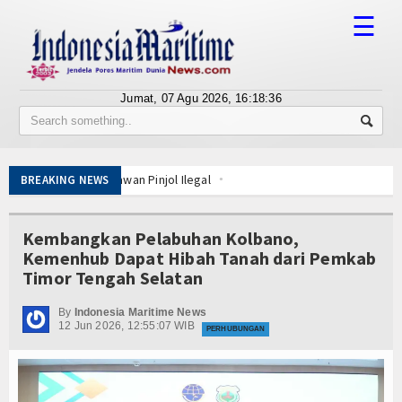
☰
Jumat, 07 Agu 2026,
16:18:36
Tentang Kami
Susunan Redaksi
ublik Lawan Pinjol Ilegal
BREAKING NEWS
Berita
IPC TPK-Kejari Jakut Perpanjang Kerja Sama Hukum
5 Motor Harley Pretelan dari China Diselundupkan Lewat Tanjung Priok
Bisnis
Kembangkan Pelabuhan Kolbano,
tuh Esensi Perlindungan Nyawa
Kemenhub Dapat Hibah Tanah dari Pemkab
Alat Pemindai Peti Kemas Ekspor
BUMN
Timor Tengah Selatan
ta Kelola
Editorial
gka Belitung
By
Indonesia Maritime News
12 Jun 2026, 12:55:07 WIB
ng Nelayan Merah Putih
PERHUBUNGAN
Edukasi
ublik Lawan Pinjol Ilegal
IPC TPK-Kejari Jakut Perpanjang Kerja Sama Hukum
Ekspose
5 Motor Harley Pretelan dari China Diselundupkan Lewat Tanjung Priok