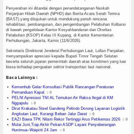
Olahraga
Penyerahan ini ditandai dengan penandatanganan Naskah
Perhubungan
Perjanjian Hibah Daerah (NPHD) dan Berita Acara Serah Terima
(BAST) yang ditujukan untuk mendukung penuh rencana
rehabilitasi, pembangunan, dan pengembangan Pelabuhan Kolbano
Religi
di bawah pengelolaan Kantor Kesyahbandaran dan Otoritas
Pelabuhan (KSOP) Kelas III Kupang, di Kantor Kementerian
Opini
Perhubungan, Jakarta, Kamis (11/6/2026).
Sekretaris Direktorat Jenderal Perhubungan Laut, Lollan Panjaitan,
Pelabuhan
menyampaikan apresiasi kepada Bupati Timor Tengah Selatan
beserta seluruh jajaran pemerintah daerah atas komitmen yang luar
Politik
biasa terhadap penguatan sektor transportasi laut nasional.
Baca Lainnya :
Seni & Budaya
Kemenhub Gelar Konsultasi Publik Rancangan Peraturan
Sorot
Pemanduan Kapal
0
PELNI Apresiasi TNI AL Temukan Air Raksa Ilegal di KM
Nggapulu
0
Tauziah
Dirut Krakatau Steel Gandeng Pelindo Dorong Layanan Logistik
Angkutan Laut, Kurangi Beban Jalur Darat
0
Tokoh
EAZI Bawa TPK Nilam Rekor Tertinggi Arus Petikemas 2026
0
Mulai Juni,Tiap Akhir Pekan ASDP Layani Penyeberangan
Wisata
Hunimua–Waipirit 24 Jam
0