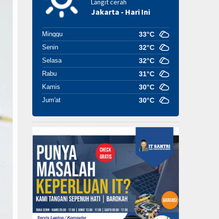
Langit cerah
Jakarta - Hari Ini
Minggu
33°C
Senin
32°C
Selasa
32°C
Rabu
31°C
Kamis
30°C
Jum'at
30°C