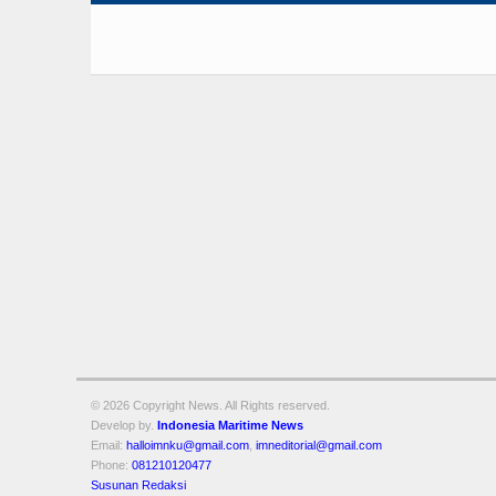
© 2026 Copyright
News. All Rights reserved.
Develop by.
Indonesia Maritime News
Email:
halloimnku@gmail.com
,
imneditorial@gmail.com
Phone:
081210120477
Susunan Redaksi