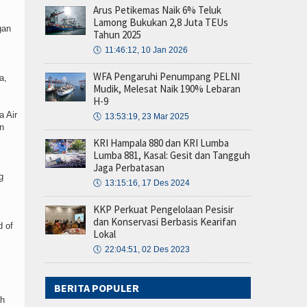
Arus Petikemas Naik 6% Teluk
Lamong Bukukan 2,8 Juta TEUs
gan
Tahun 2025
🕔
11:46:12, 10 Jan 2026
WFA Pengaruhi Penumpang PELNI
a,
Mudik, Melesat Naik 190% Lebaran
H-9
a Air
🕔
13:53:19, 23 Mar 2025
n
KRI Hampala 880 dan KRI Lumba
Lumba 881, Kasal: Gesit dan Tangguh
Jaga Perbatasan
g
🕔
13:15:16, 17 Des 2024
KKP Perkuat Pengelolaan Pesisir
dan Konservasi Berbasis Kearifan
d of
Lokal
🕔
22:04:51, 02 Des 2023
BERITA POPULER
ah