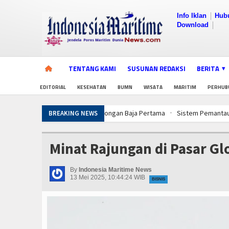
Info Iklan
Hub
Download
TENTANG KAMI
SUSUNAN REDAKSI
BERITA
EDITORIAL
KESEHATAN
BUMN
WISATA
MARITIM
PERHUB
Sistem Pemantauan & Ketertelusuran P
BREAKING NEWS
Jelang Latihan di Laut Dabo Singkep, T
Pembangunan Kapal Selam Scorpene Ev
Minat Rajungan di Pasar Gl
Rudal Kapal Perang TNI, Drone Kamik
Wuiih.. Lele Bandung Mendunia, Tembu
By
Indonesia Maritime News
Latihan Operasi TNI Terintegrasi 2026,
13 Mei 2025, 10:44:24 WIB
BISNIS
PWI dan AFPI Perkuat Literasi Pindar, 