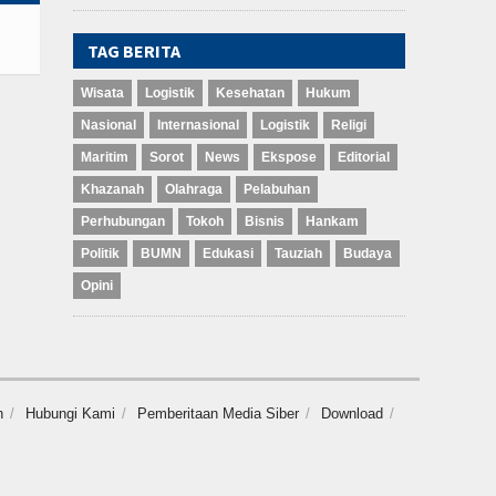
TAG BERITA
Wisata
Logistik
Kesehatan
Hukum
Nasional
Internasional
Logistik
Religi
Maritim
Sorot
News
Ekspose
Editorial
Khazanah
Olahraga
Pelabuhan
Perhubungan
Tokoh
Bisnis
Hankam
Politik
BUMN
Edukasi
Tauziah
Budaya
Opini
n
Hubungi Kami
Pemberitaan Media Siber
Download