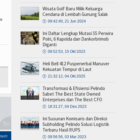
Wisata Golf Baru Milik Keluarga
Cendana di Lembah Gunung Salak
ma
🕔
09:42:40, 21 Jun 2024
Ini Daftar Lengkap Mutasi 55 Perwira
Polri, 6 Kapolda dan Dankorbrimob
Diganti
🕔
09:52:53, 15 Okt 2023
Heli Bell 412 Puspenerbal Manuver
Kekuatan Tempur di Laut
🕔
21:32:12, 04 Okt 2025
Transformasi & Efisiensi Pelindo
Sabet The Best State Owned
Enterprises dan The Best CFO
🕔
18:31:27, 04 Des 2023
Ini Susunan Komisaris dan Direksi
Subholding Pelindo Solusi Logistik
Terbaru Hasil RUPS
ment
🕔
09:56:56, 03 Mar 2023