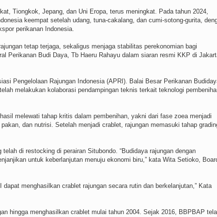
rikat, Tiongkok, Jepang, dan Uni Eropa, terus meningkat. Pada tahun 2024,
ndonesia keempat setelah udang, tuna-cakalang, dan cumi-sotong-gurita, den
ekspor perikanan Indonesia.
ajungan tetap terjaga, sekaligus menjaga stabilitas perekonomian bagi
deral Perikanan Budi Daya, Tb Haeru Rahayu dalam siaran resmi KKP di Jakart
iasi Pengelolaan Rajungan Indonesia (APRI). Balai Besar Perikanan Budiday
elah melakukan kolaborasi pendampingan teknis terkait teknologi pembeniha
sil melewati tahap kritis dalam pembenihan, yakni dari fase zoea menjadi
 pakan, dan nutrisi. Setelah menjadi crablet, rajungan memasuki tahap gradin
g telah di restocking di perairan Situbondo. “Budidaya rajungan dengan
anjikan untuk keberlanjutan menuju ekonomi biru,” kata Wita Setioko, Boar
PRI dapat menghasilkan crablet rajungan secara rutin dan berkelanjutan,” Kata
an hingga menghasilkan crablet mulai tahun 2004. Sejak 2016, BBPBAP tel