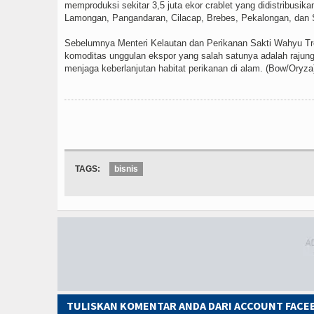
memproduksi sekitar 3,5 juta ekor crablet yang didistribus
Lamongan, Pangandaran, Cilacap, Brebes, Pekalongan, dan
Sebelumnya Menteri Kelautan dan Perikanan Sakti Wahyu T
komoditas unggulan ekspor yang salah satunya adalah raju
menjaga keberlanjutan habitat perikanan di alam. (Bow/Oryza
TAGS:
bisnis
TULISKAN KOMENTAR ANDA DARI ACCOUNT FAC