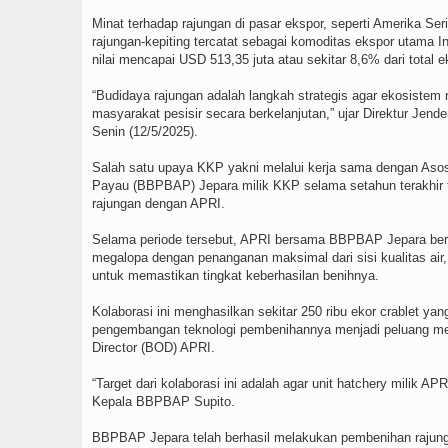
Minat terhadap rajungan di pasar ekspor, seperti Amerika Se
rajungan-kepiting tercatat sebagai komoditas ekspor utama I
nilai mencapai USD 513,35 juta atau sekitar 8,6% dari total 
“Budidaya rajungan adalah langkah strategis agar ekosistem r
masyarakat pesisir secara berkelanjutan,” ujar Direktur Jen
Senin (12/5/2025).
Salah satu upaya KKP yakni melalui kerja sama dengan Asos
Payau (BBPBAP) Jepara milik KKP selama setahun terakhir t
rajungan dengan APRI.
Selama periode tersebut, APRI bersama BBPBAP Jepara berha
megalopa dengan penanganan maksimal dari sisi kualitas air,
untuk memastikan tingkat keberhasilan benihnya.
Kolaborasi ini menghasilkan sekitar 250 ribu ekor crablet yan
pengembangan teknologi pembenihannya menjadi peluang menj
Director (BOD) APRI.
“Target dari kolaborasi ini adalah agar unit hatchery milik A
Kepala BBPBAP Supito.
BBPBAP Jepara telah berhasil melakukan pembenihan rajung