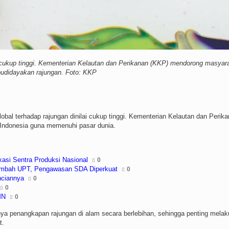
 cukup tinggi. Kementerian Kelautan dan Perikanan (KKP) mendorong masyar
udidayakan rajungan. Foto: KKP
bal terhadap rajungan dinilai cukup tinggi. Kementerian Kelautan dan Perik
Indonesia guna memenuhi pasar dunia.
asi Sentra Produksi Nasional
0
 Tambah UPT, Pengawasan SDA Diperkuat
0
nciannya
0
0
MN
0
inya penangkapan rajungan di alam secara berlebihan, sehingga penting mela
t.