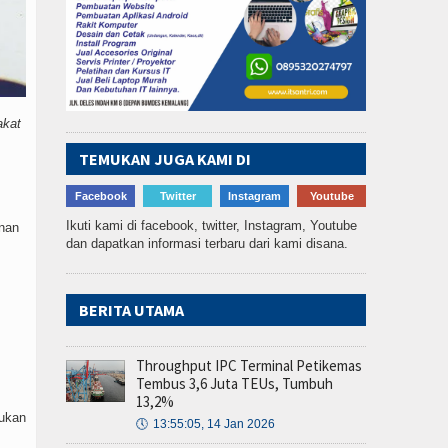
akat
TEMUKAN JUGA KAMI DI
Facebook
Twitter
Instagram
Youtube
Ikuti kami di facebook, twitter, Instagram, Youtube
anan
dan dapatkan informasi terbaru dari kami disana.
BERITA UTAMA
Throughput IPC Terminal Petikemas
Tembus 3,6 Juta TEUs, Tumbuh
13,2%
kukan
🕔
13:55:05, 14 Jan 2026