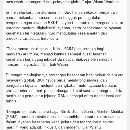
menjawab tantangan dunia pelayaran global,” ujar Wisnu Wardana.
TV
Ia menjelaskan, transformasi ini tidak hanya sekadar pergantian
nama, melainkan mencerminkan tonggak penting dalam
Channel
pengembangan layanan BKKP. Layan tersebut kini mengedepankan
branding modern, digitalisasi layanan, serta pendekatan pelayanan
kesehatan terintegrasi untuk mendukung keselamatan dan
produktivitas pelaut Indonesia.
“Tidak hanya untuk pelaut, Klinik SMM juga terbuka bagi
masyarakat umum, menjadikannya sebagai pusat layanan
kesehatan kerja yang inklusif dan dapat diakses oleh seluruh
lapisan masyarakat,” tambah Wisnu.
Di tengah meningkatnya tantangan kesehatan bagi pelaut dalam era
pelayaran global, BKKP juga terus mendorong inovasi dan
penguatan layanan, meliputi peningkatan mutu layanan berbasis
standar internasional, pengembangan digitalisasi dan integrasi data
medis dan penguatan jejaring RSKU sebagai mitra operasional dan
teknis.
“Dengan identitas baru sebagai Klinik Utama Sentra Maritim Medika
(SMM), kami optimistis dapat menghadirkan pusat rujukan nasional
dalam layanan kesehatan kerja pelaut dan tenaga kerja sektor
maritim yang adaptif, inklusif, dan modern,” ujar Wisnu.