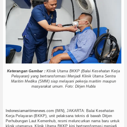
k, IPC TPK Operasikan Alat Pemindai Peti Kemas Ekspor
Hankam
 Rantai Produksi dan Tata Kelola
lasi Kerang Dara di Bangka Belitung
Hukum
ahas Pindar Inklusi Keuangan, dan Perlindungan Publik
Internasional
is, Bidang Energi hingga Ketahanan Pangan
, Seru dan Gelak Tawa
Kelautan dan Perikanan
PK Operasikan Alat Pemindai Peti Kemas Ekspor
 Sigap Evakuasi ABK
5 Motor Harley Pretelan dari China Diselundupkan
Kesehatan
 Pengelolaan K3 Menyentuh Esensi Perlindungan Nyawa
k, IPC TPK Operasikan Alat Pemindai Peti Kemas Ekspor
Khazanah
Keterangan Gambar :
Klinik Utama BKKP (Balai Kesehatan Kerja
 Rantai Produksi dan Tata Kelola
Pelayaran) yang bertransformasi Menjadi Klinik Utama Sentra
Logistik
lasi Kerang Dara di Bangka Belitung
Maritim Medika (SMM) siap melayani pekerja maritim maupun
ahas Pindar Inklusi Keuangan, dan Perlindungan Publik
masyarakat umum. Foto: Ditjen Hubla
Maritim
is, Bidang Energi hingga Ketahanan Pangan
, Seru dan Gelak Tawa
Nasional
PK Operasikan Alat Pemindai Peti Kemas Ekspor
Indonesiamaritimenews.com
(IMN), JAKARTA: Balai Kesehatan
 Sigap Evakuasi ABK
News
Kerja Pelayaran (BKKP), unit pelaksana teknis di bawah Ditjen
Perhubungan Laut Kemenhub, resmi meluncurkan nama baru untuk
klinik utamanya. Klinik Utama BKKP kini bertransformasi menjadi