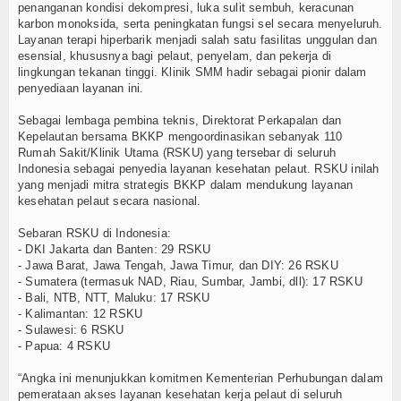
penanganan kondisi dekompresi, luka sulit sembuh, keracunan
karbon monoksida, serta peningkatan fungsi sel secara menyeluruh.
Layanan terapi hiperbarik menjadi salah satu fasilitas unggulan dan
esensial, khususnya bagi pelaut, penyelam, dan pekerja di
lingkungan tekanan tinggi. Klinik SMM hadir sebagai pionir dalam
penyediaan layanan ini.
Sebagai lembaga pembina teknis, Direktorat Perkapalan dan
Kepelautan bersama BKKP mengoordinasikan sebanyak 110
Rumah Sakit/Klinik Utama (RSKU) yang tersebar di seluruh
Indonesia sebagai penyedia layanan kesehatan pelaut. RSKU inilah
yang menjadi mitra strategis BKKP dalam mendukung layanan
kesehatan pelaut secara nasional.
Sebaran RSKU di Indonesia:
- DKI Jakarta dan Banten: 29 RSKU
- Jawa Barat, Jawa Tengah, Jawa Timur, dan DIY: 26 RSKU
- Sumatera (termasuk NAD, Riau, Sumbar, Jambi, dll): 17 RSKU
- Bali, NTB, NTT, Maluku: 17 RSKU
- Kalimantan: 12 RSKU
- Sulawesi: 6 RSKU
- Papua: 4 RSKU
“Angka ini menunjukkan komitmen Kementerian Perhubungan dalam
pemerataan akses layanan kesehatan kerja pelaut di seluruh