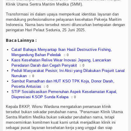
Olahraga
Klinik Utama Sentra Maritim Medika (SMM).
Perhubungan
Transformasi ini dalam upaya memperkuat identitas layanan dan
mendukung profesionalisme pelayanan kesehatan Pekerja Maritim
Indonesia. Nama baru tersebut resmi diluncurkan bertepatan dengan
Religi
peringatan Hari Pelaut Sedunia, 25 Juni 2025.
Opini
Baca Lainnya :
Catat! Bahaya Menyantap Ikan Hasil Destructive Fishing,
Pelabuhan
Mengandung Bahan Peledak
0
Kaos Kesehatan Relive Wear Inovasi Jepang, Lancarkan
Politik
Peredaran Darah dan Cegah Penyakit
0
Peduli Masyarakat Pesisir, Ini Aksi yang Dilakukan Prajurit Lanal
Nunukan
Seni & Budaya
0
Sambut Ramadhan dan HUT KSO TPK Koja, Donor Darah,
Peserta Antusias
0
Sorot
STIP Sosialisasikan Pemenuhan Aspek Keselamatan Kapal,
Diapresiasi KSOP Sunda Kelapa
0
Tauziah
Kepala BKKP, Wisnu Wardana mengatakan penamaan klinik
tersebut bukan sekadar perubahan nama. “Penamaan Klinik Utama
Tokoh
Sentra Maritim Medika bukan sekadar perubahan nama, tetapi
mencerminkan komitmen kuat kami untuk menjadikan klinik ini
Wisata
sebagai pusat layanan kesehatan kerja yang unggul dan siap