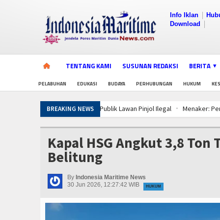
Info Iklan
Hub
Download
TENTANG KAMI
SUSUNAN REDAKSI
BERITA
PELABUHAN
EDUKASI
BUDAYA
PERHUBUNGAN
HUKUM
KE
Menaker: Penting, Penguatan Kompeten
BREAKING NEWS
Dorong Transparansi dan Kelancaran Lo
PWI dan AFPI Perkuat Literasi Pindar, 
Kapal HSG Angkut 3,8 Ton T
Tingkatkan Perlindungan Pekerja, Men
Belitung
Diklat Rampung, KKP Pastikan Ribuan 
5 Motor Harley Pretelan dari China Dis
By
Indonesia Maritime News
Diklat Rampung, KKP Pastikan Ribuan 
30 Jun 2026, 12:27:42 WIB
HUKUM