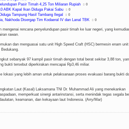
lundupan Pasir Timah 4,25 Ton Miliaran Rupiah
0
0 ABK Kapal Ikan Diduga Pakai Sabu
0
 Diduga Tampung Hasil Tambang Ilegal
0
sia, Nakhoda Disergap Tim Kodaeral IV dan Lanal TBK
0
en mengenai rencana penyelundupan pasir timah ke luar negeri, yang kemudia
airan rawan.
emukan dan menguasai satu unit High Speed Craft (HSC) bermesin enam unit
g Bedukang.
gkut sebanyak 97 kampil pasir timah dengan total berat sekitar 3,88 ton, ya
ng bukti tersebut diperkirakan mencapai Rp3,46 miliar.
 lokasi yang lebih aman untuk pelaksanaan proses evakuasi barang bukti d
f Angkatan Laut (Kasal) Laksamana TNI Dr. Muhammad Ali yang menekankan
aspadaan, memperkuat sinergi antarinstansi, serta menindak tegas segala b
aulatan, keamanan, dan kekayaan laut Indonesia. (Arry/Mar)