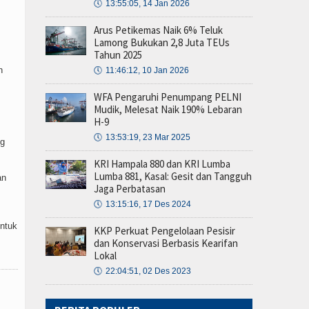
🕔
13:55:05, 14 Jan 2026
Arus Petikemas Naik 6% Teluk
Lamong Bukukan 2,8 Juta TEUs
Tahun 2025
n
🕔
11:46:12, 10 Jan 2026
WFA Pengaruhi Penumpang PELNI
Mudik, Melesat Naik 190% Lebaran
H-9
🕔
13:53:19, 23 Mar 2025
ng
KRI Hampala 880 dan KRI Lumba
Lumba 881, Kasal: Gesit dan Tangguh
an
Jaga Perbatasan
🕔
13:15:16, 17 Des 2024
entuk
KKP Perkuat Pengelolaan Pesisir
dan Konservasi Berbasis Kearifan
Lokal
🕔
22:04:51, 02 Des 2023