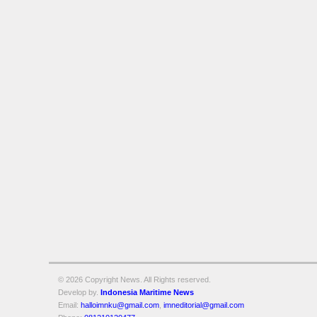
© 2026 Copyright
News. All Rights reserved.
Develop by.
Indonesia Maritime News
Email:
halloimnku@gmail.com
,
imneditorial@gmail.com