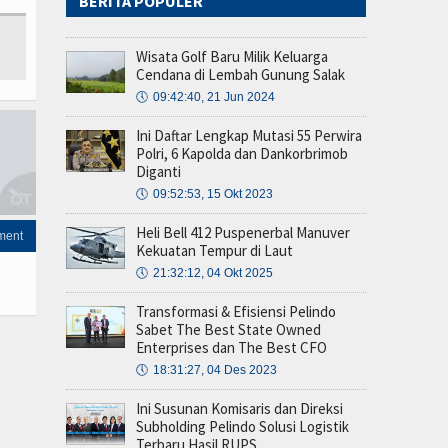
BERITA POPULER
Wisata Golf Baru Milik Keluarga
Cendana di Lembah Gunung Salak
🕔
09:42:40, 21 Jun 2024
Ini Daftar Lengkap Mutasi 55 Perwira
Polri, 6 Kapolda dan Dankorbrimob
Diganti
🕔
09:52:53, 15 Okt 2023
Heli Bell 412 Puspenerbal Manuver
ment
Kekuatan Tempur di Laut
🕔
21:32:12, 04 Okt 2025
Transformasi & Efisiensi Pelindo
Sabet The Best State Owned
Enterprises dan The Best CFO
🕔
18:31:27, 04 Des 2023
Ini Susunan Komisaris dan Direksi
Subholding Pelindo Solusi Logistik
Terbaru Hasil RUPS