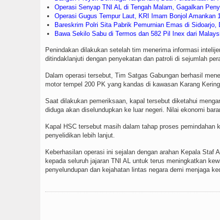
Operasi Senyap TNI AL di Tengah Malam, Gagalkan Penye
Operasi Gugus Tempur Laut, KRI Imam Bonjol Amankan 1
Bareskrim Polri Sita Pabrik Pemurnian Emas di Sidoarjo,
Bawa Sekilo Sabu di Termos dan 582 Pil Inex dari Malay
Penindakan dilakukan setelah tim menerima informasi intelij
ditindaklanjuti dengan penyekatan dan patroli di sejumlah per
Dalam operasi tersebut, Tim Satgas Gabungan berhasil men
motor tempel 200 PK yang kandas di kawasan Karang Kerin
Saat dilakukan pemeriksaan, kapal tersebut diketahui mengan
diduga akan diselundupkan ke luar negeri. Nilai ekonomi bara
Kapal HSC tersebut masih dalam tahap proses pemindahan ke
penyelidikan lebih lanjut.
Keberhasilan operasi ini sejalan dengan arahan Kepala Sta
kepada seluruh jajaran TNI AL untuk terus meningkatkan kew
penyelundupan dan kejahatan lintas negara demi menjaga ked