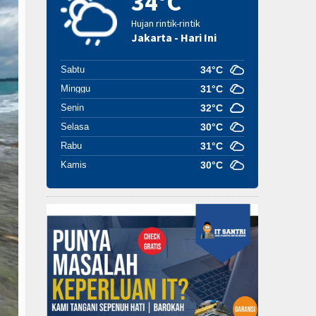
34°C
Hujan rintik-rintik
Jakarta - Hari Ini
Sabtu
34°C
Minggu
31°C
Senin
32°C
Selasa
30°C
Rabu
31°C
Kamis
30°C