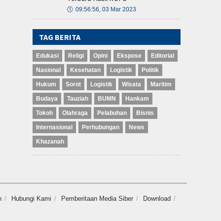
🕔
09:56:56, 03 Mar 2023
TAG BERITA
Edukasi
Religi
Opini
Ekspose
Editorial
Nasional
Kesehatan
Logistik
Politik
Hukum
Sorot
Logistik
Wisata
Maritim
Budaya
Tauziah
BUMN
Hankam
Tokoh
Olahraga
Pelabuhan
Bisnis
Internasional
Perhubungan
News
Khazanah
n
Hubungi Kami
Pemberitaan Media Siber
Download