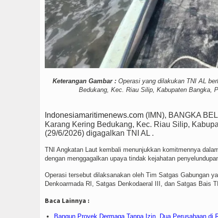
Keterangan Gambar :
Operasi yang dilakukan TNI AL berh
Bedukang, Kec. Riau Silip, Kabupaten Bangka, Pr
Indonesiamaritimenews.com
(IMN), BANGKA BELIT
Karang Kering Bedukang, Kec. Riau Silip, Kabup
(29/6/2026) digagalkan TNI AL .
TNI Angkatan Laut kembali menunjukkan komitmennya dalam
dengan menggagalkan upaya tindak kejahatan penyelundupan
Operasi tersebut dilaksanakan oleh Tim Satgas Gabungan yan
Denkoarmada RI, Satgas Denkodaeral III, dan Satgas Bais T
Baca Lainnya :
Bangun Proyek Dermaga Tanpa Izin, Dua Perusahaan di 