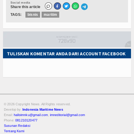
Social media
Share this article
TAGS:
bisnis
maritim
TULISKAN KOMENTAR ANDA DARI ACCOUNT FACEBOOK
© 2026 Copyright
News. All Rights reserved.
Develop by.
Indonesia Maritime News
Email:
halloimnku@gmail.com
,
imneditorial@gmail.com
Phone:
081210120477
Susunan Redaksi
Tentang Kami