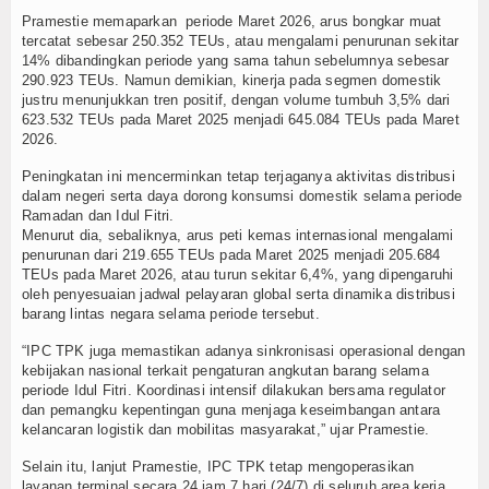
Pramestie memaparkan periode Maret 2026, arus bongkar muat
TV
tercatat sebesar 250.352 TEUs, atau mengalami penurunan sekitar
14% dibandingkan periode yang sama tahun sebelumnya sebesar
Channel
290.923 TEUs. Namun demikian, kinerja pada segmen domestik
justru menunjukkan tren positif, dengan volume tumbuh 3,5% dari
623.532 TEUs pada Maret 2025 menjadi 645.084 TEUs pada Maret
2026.
Peningkatan ini mencerminkan tetap terjaganya aktivitas distribusi
dalam negeri serta daya dorong konsumsi domestik selama periode
Ramadan dan Idul Fitri.
Menurut dia, sebaliknya, arus peti kemas internasional mengalami
penurunan dari 219.655 TEUs pada Maret 2025 menjadi 205.684
TEUs pada Maret 2026, atau turun sekitar 6,4%, yang dipengaruhi
oleh penyesuaian jadwal pelayaran global serta dinamika distribusi
barang lintas negara selama periode tersebut.
“IPC TPK juga memastikan adanya sinkronisasi operasional dengan
kebijakan nasional terkait pengaturan angkutan barang selama
periode Idul Fitri. Koordinasi intensif dilakukan bersama regulator
dan pemangku kepentingan guna menjaga keseimbangan antara
kelancaran logistik dan mobilitas masyarakat,” ujar Pramestie.
Selain itu, lanjut Pramestie, IPC TPK tetap mengoperasikan
layanan terminal secara 24 jam 7 hari (24/7) di seluruh area kerja.