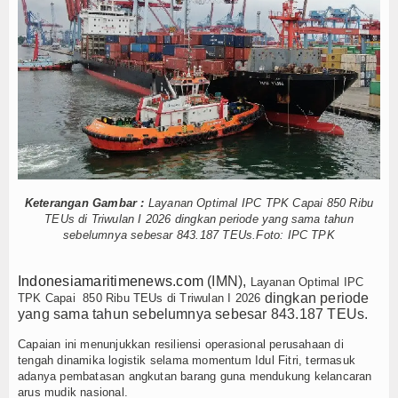
n Edukasi Publik Lawan Pinjol Ilegal
Hankam
ruan Tinggi
IPC TPK-Kejari Jakut Perpanjang Kerja Sama Hukum
asi ABK
Hukum
5 Motor Harley Pretelan dari China Diselundupkan Lewat Tanju
n K3 Menyentuh Esensi Perlindungan Nyawa
Internasional
ampingi Menhan RI, Panglima TNI dan Kepala Staf Angkatan
empur Getarkan Laut Dabo Singkep
Kelautan dan Perikanan
alat Hajat dan Santuni Anak Yatim
elola Kampung Nelayan Merah Putih
Kesehatan
n Edukasi Publik Lawan Pinjol Ilegal
Keterangan Gambar :
Layanan Optimal IPC TPK Capai 850 Ribu
ruan Tinggi
IPC TPK-Kejari Jakut Perpanjang Kerja Sama Hukum
Khazanah
TEUs di Triwulan I 2026 dingkan periode yang sama tahun
asi ABK
5 Motor Harley Pretelan dari China Diselundupkan Lewat Tanju
sebelumnya sebesar 843.187 TEUs.Foto: IPC TPK
Logistik
n K3 Menyentuh Esensi Perlindungan Nyawa
ampingi Menhan RI, Panglima TNI dan Kepala Staf Angkatan
Indonesiamaritimenews.com
(IMN),
Layanan Optimal IPC
Maritim
dingkan periode
TPK Capai 850 Ribu TEUs di Triwulan I 2026
yang sama tahun sebelumnya sebesar 843.187 TEUs.
Nasional
Capaian ini menunjukkan resiliensi operasional perusahaan di
tengah dinamika logistik selama momentum Idul Fitri, termasuk
News
adanya pembatasan angkutan barang guna mendukung kelancaran
arus mudik nasional.