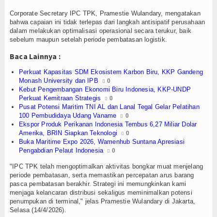
Olahraga
Corporate Secretary IPC TPK, Pramestie Wulandary, mengatakan
Perhubungan
bahwa capaian ini tidak terlepas dari langkah antisipatif perusahaan
dalam melakukan optimalisasi operasional secara terukur, baik
sebelum maupun setelah periode pembatasan logistik.
Religi
Baca Lainnya :
Opini
Perkuat Kapasitas SDM Ekosistem Karbon Biru, KKP Gandeng
Monash University dan IPB
0
Pelabuhan
Kebut Pengembangan Ekonomi Biru Indonesia, KKP-UNDP
Perkuat Kemitraan Strategis
0
Politik
Pusat Potensi Maritim TNI AL dan Lanal Tegal Gelar Pelatihan
100 Pembudidaya Udang Vaname
0
Ekspor Produk Perikanan Indonesia Tembus 6,27 Miliar Dolar
Seni & Budaya
Amerika, BRIN Siapkan Teknologi
0
Buka Maritime Expo 2026, Wamenhub Suntana Apresiasi
Sorot
Pengabdian Pelaut Indonesia
0
"IPC TPK telah mengoptimalkan aktivitas bongkar muat menjelang
Tauziah
periode pembatasan, serta memastikan percepatan arus barang
pasca pembatasan berakhir. Strategi ini memungkinkan kami
Tokoh
menjaga kelancaran distribusi sekaligus meminimalkan potensi
penumpukan di terminal," jelas Pramestie Wulandary di Jakarta,
Wisata
Selasa (14/4/2026).