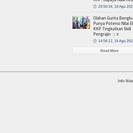
🕔
20:50:34, 16 Agu 20
Olahan Gurita Bengku
Punya Potensi Nilai 
KKP Tingkatkan Skill
Pengrajin
0
🕔
14:56:12, 16 Agu 20
Read More
Info Ikla