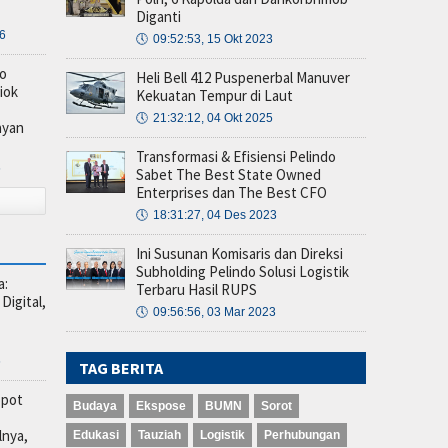
Diganti
26
🕔
09:52:53, 15 Okt 2023
o
Heli Bell 412 Puspenerbal Manuver
iok
Kekuatan Tempur di Laut
🕔
21:32:12, 04 Okt 2025
ayan
Transformasi & Efisiensi Pelindo
6
Sabet The Best State Owned
Enterprises dan The Best CFO
🕔
18:31:27, 04 Des 2023
Ini Susunan Komisaris dan Direksi
Subholding Pelindo Solusi Logistik
a:
Terbaru Hasil RUPS
igital,
🕔
09:56:56, 03 Mar 2023
6
TAG BERITA
opot
Budaya
Ekspose
BUMN
Sorot
lnya,
Edukasi
Tauziah
Logistik
Perhubungan