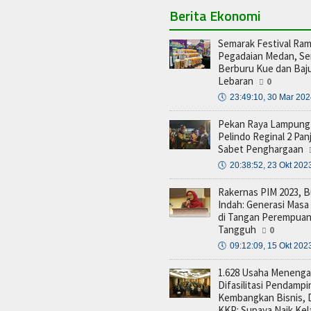
Berita Ekonomi
Semarak Festival Ra
Pegadaian Medan, Se
Berburu Kue dan Baj
Lebaran
0
🕔
23:49:10, 30 Mar 20
Pekan Raya Lampung 
Pelindo Reginal 2 Pan
Sabet Penghargaan
🕔
20:38:52, 23 Okt 202
Rakernas PIM 2023, 
Indah: Generasi Mas
di Tangan Perempua
Tangguh
0
🕔
09:12:09, 15 Okt 202
1.628 Usaha Menenga
Difasilitasi Pendamp
Kembangkan Bisnis, D
KKP: Supaya Naik Kel