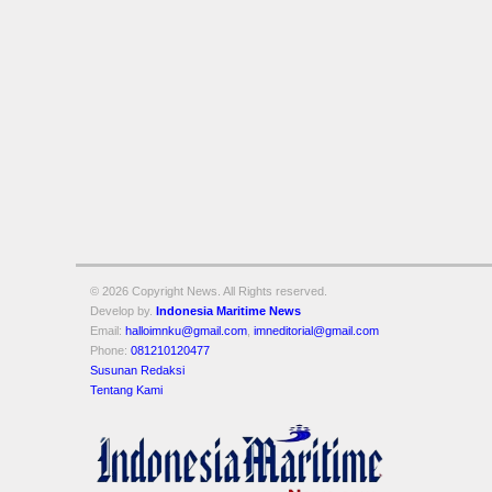
© 2026 Copyright
News. All Rights reserved.
Develop by.
Indonesia Maritime News
Email:
halloimnku@gmail.com
,
imneditorial@gmail.com
Phone:
081210120477
Susunan Redaksi
Tentang Kami