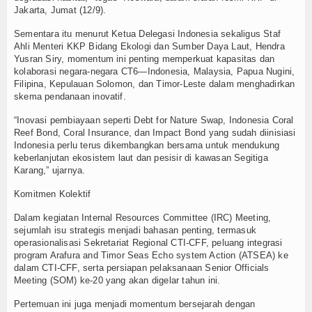
Jakarta, Jumat (12/9).
TV
Sementara itu menurut Ketua Delegasi Indonesia sekaligus Staf
Ahli Menteri KKP Bidang Ekologi dan Sumber Daya Laut, Hendra
Channel
Yusran Siry, momentum ini penting memperkuat kapasitas dan
kolaborasi negara-negara CT6—Indonesia, Malaysia, Papua Nugini,
Filipina, Kepulauan Solomon, dan Timor-Leste dalam menghadirkan
skema pendanaan inovatif.
“Inovasi pembiayaan seperti Debt for Nature Swap, Indonesia Coral
Reef Bond, Coral Insurance, dan Impact Bond yang sudah diinisiasi
Indonesia perlu terus dikembangkan bersama untuk mendukung
keberlanjutan ekosistem laut dan pesisir di kawasan Segitiga
Karang,” ujarnya.
Komitmen Kolektif
Dalam kegiatan Internal Resources Committee (IRC) Meeting,
sejumlah isu strategis menjadi bahasan penting, termasuk
operasionalisasi Sekretariat Regional CTI-CFF, peluang integrasi
program Arafura and Timor Seas Echo system Action (ATSEA) ke
dalam CTI-CFF, serta persiapan pelaksanaan Senior Officials
Meeting (SOM) ke-20 yang akan digelar tahun ini.
Pertemuan ini juga menjadi momentum bersejarah dengan