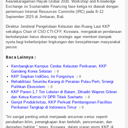
Olahraga
Keanekaragaman Hayati Global 2030. Workshop and Knowledge
Exchange on Sustainable Financing fase ketiga ini diawali dengan
pertemuan Internal Resources Committe (IRC) pada 8–12
Perhubungan
September 2025 di Jimbaran, Bali.
Religi
Direktur Jenderal Pengelolaan Kelautan dan Ruang Laut KKP
sekaligus Chair of CSO CTI-CFF, Koswara, mengatakan pendanaan
berkelanjutan harus dirancang strategis agar memberi dampak
Opini
nyata bagi keberlanjutan lingkungan dan kesejahteraan masyarakat
pesisir.
Pelabuhan
Baca Lainnya :
Politik
Kembangkan Kampus Cerdas Kelautan Perikanan, KKP
Gandeng Korea Selatan
0
Seni & Budaya
KKP Siapkan IndiGeo, Ini Fungsinya
0
Rehabilitasi Terumbu Karang di Perairan Pulau Pieh, Sinergi
Sorot
Pulihkan Ekosistem
0
KKP Panen 1,7 Ton Lobster di Batam, Dihadiri Wapres Gibran
dan Ketua Komisi IV DPR Titiek Soeharto
0
Tauziah
Genjot Produktivitas, KKP Perkuat Pembangunan Fasilitas
Perikanan Tangkap di Indonesia Timur
0
Tokoh
"Ini sangat penting untuk menjawab ancaman serius seperti
perubahan iklim, penangkapan ikan berlebih, pencemaran, dan
Wisata
degradasi habitat," tegas Koswara, dalam siaran resmi KKP di