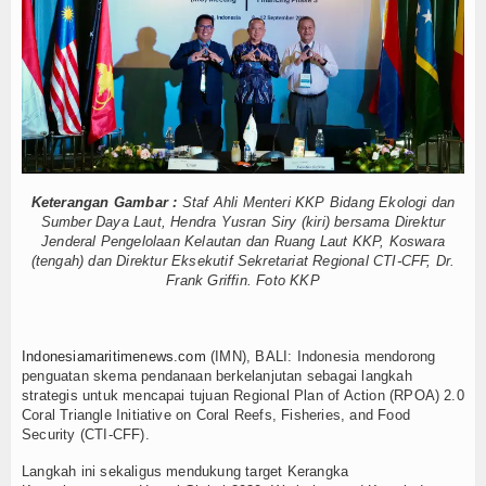
entuh Esensi Perlindungan Nyawa
Hankam
 Alat Pemindai Peti Kemas Ekspor
Tata Kelola
Hukum
angka Belitung
Internasional
pung Nelayan Merah Putih
Publik Lawan Pinjol Ilegal
Kelautan dan Perikanan
gi
IPC TPK-Kejari Jakut Perpanjang Kerja Sama Hukum
5 Motor Harley Pretelan dari China Diselundupkan Lewat Tanjung Priok
Keterangan Gambar :
Staf Ahli Menteri KKP Bidang Ekologi dan
Kesehatan
Sumber Daya Laut, Hendra Yusran Siry (kiri) bersama Direktur
entuh Esensi Perlindungan Nyawa
Jenderal Pengelolaan Kelautan dan Ruang Laut KKP, Koswara
 Alat Pemindai Peti Kemas Ekspor
Khazanah
(tengah) dan Direktur Eksekutif Sekretariat Regional CTI-CFF, Dr.
Tata Kelola
Frank Griffin. Foto KKP
Logistik
angka Belitung
pung Nelayan Merah Putih
Maritim
Indonesiamaritimenews.com
(IMN), BALI: Indonesia mendorong
penguatan skema pendanaan berkelanjutan sebagai langkah
Nasional
strategis untuk mencapai tujuan Regional Plan of Action (RPOA) 2.0
Coral Triangle Initiative on Coral Reefs, Fisheries, and Food
Security (CTI-CFF).
News
Langkah ini sekaligus mendukung target Kerangka