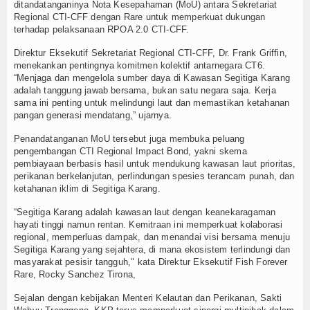
ditandatanganinya Nota Kesepahaman (MoU) antara Sekretariat
Regional CTI-CFF dengan Rare untuk memperkuat dukungan
terhadap pelaksanaan RPOA 2.0 CTI-CFF.
Direktur Eksekutif Sekretariat Regional CTI-CFF, Dr. Frank Griffin,
menekankan pentingnya komitmen kolektif antarnegara CT6.
“Menjaga dan mengelola sumber daya di Kawasan Segitiga Karang
adalah tanggung jawab bersama, bukan satu negara saja. Kerja
sama ini penting untuk melindungi laut dan memastikan ketahanan
pangan generasi mendatang,” ujarnya.
Penandatanganan MoU tersebut juga membuka peluang
pengembangan CTI Regional Impact Bond, yakni skema
pembiayaan berbasis hasil untuk mendukung kawasan laut prioritas,
perikanan berkelanjutan, perlindungan spesies terancam punah, dan
ketahanan iklim di Segitiga Karang.
“Segitiga Karang adalah kawasan laut dengan keanekaragaman
hayati tinggi namun rentan. Kemitraan ini memperkuat kolaborasi
regional, memperluas dampak, dan menandai visi bersama menuju
Segitiga Karang yang sejahtera, di mana ekosistem terlindungi dan
masyarakat pesisir tangguh," kata Direktur Eksekutif Fish Forever
Rare, Rocky Sanchez Tirona,
Sejalan dengan kebijakan Menteri Kelautan dan Perikanan, Sakti