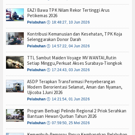
IPC TPK Operasikan Alat Pemindai Peti Kemas Ekspor
Hankam
EAZI Bawa TPK Nilam Rekor Tertinggi Arus
ntai Produksi dan Tata Kelola
Petikemas 2026
i Kerang Dara di Bangka Belitung
Hukum
Pelabuhan
🕔
18:48:27, 10 Jun 2026
s Pindar Inklusi Keuangan, dan Perlindungan Publik
Internasional
a Terdepan Edukasi Publik Lawan Pinjol Ilegal
Kontribusi Kemanusian dan Kesehatan, TPK Koja
Selenggarakan Donor Darah
an Perguruan Tinggi
IPC TPK-Kejari Jakut Perpanjang Kerja Sama Hu
Kelautan dan Perikanan
Pelabuhan
🕔
14:57:22, 04 Jun 2026
gap Evakuasi ABK
5 Motor Harley Pretelan dari China Diselundupkan Le
ngelolaan K3 Menyentuh Esensi Perlindungan Nyawa
TTL Sambut Maiden Voyage MV WANTAI,Rutin
Kesehatan
IPC TPK Operasikan Alat Pemindai Peti Kemas Ekspor
Setiap Minggu,Perkuat Akses Surabaya-Tiongkok
ntai Produksi dan Tata Kelola
Pelabuhan
🕔
17:24:43, 03 Jun 2026
Khazanah
i Kerang Dara di Bangka Belitung
ASDP Terapkan Transformasi Penyeberangan
Logistik
s Pindar Inklusi Keuangan, dan Perlindungan Publik
Modern Berorientasi Selamat, Aman dan Nyaman,
a Terdepan Edukasi Publik Lawan Pinjol Ilegal
Ujicoba 1Juni 2026
Maritim
Pelabuhan
🕔
14:21:54, 01 Jun 2026
Nasional
Program Berbagi Pelindo Regional 2 Priok Serahkan
Bantuan Hewan Qurban Tahun 2026
News
Pelabuhan
🕔
07:59:50, 25 Mei 2026
Kemenhub-Pemprov Papua Kembangkan Pelabuhan