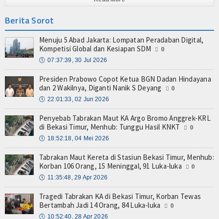
Berita Sorot
Menuju 5 Abad Jakarta: Lompatan Peradaban Digital,
Kompetisi Global dan Kesiapan SDM
0
🕔
07:37:39, 30 Jul 2026
Presiden Prabowo Copot Ketua BGN Dadan Hindayana
dan 2 Wakilnya, Diganti Nanik S Deyang
0
🕔
22:01:33, 02 Jun 2026
Penyebab Tabrakan Maut KA Argo Bromo Anggrek-KRL
di Bekasi Timur, Menhub: Tunggu Hasil KNKT
0
🕔
18:52:18, 04 Mei 2026
Tabrakan Maut Kereta di Stasiun Bekasi Timur, Menhub:
Korban 106 Orang, 15 Meninggal, 91 Luka-luka
0
🕔
11:35:48, 29 Apr 2026
Tragedi Tabrakan KA di Bekasi Timur, Korban Tewas
Bertambah Jadi 14 Orang, 84 Luka-luka
0
🕔
10:52:40, 28 Apr 2026