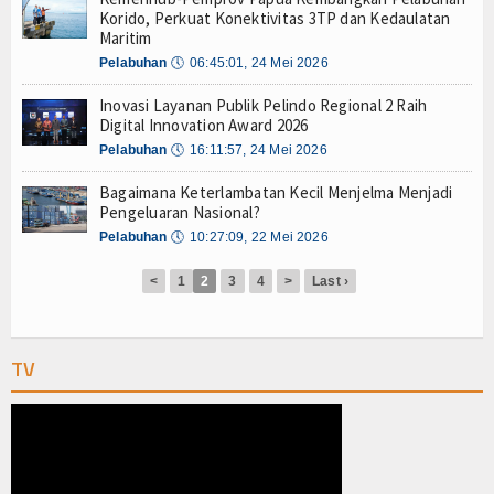
Olahraga
Korido, Perkuat Konektivitas 3TP dan Kedaulatan
Maritim
Perhubungan
Pelabuhan
🕔
06:45:01, 24 Mei 2026
Religi
Inovasi Layanan Publik Pelindo Regional 2 Raih
Digital Innovation Award 2026
Opini
Pelabuhan
🕔
16:11:57, 24 Mei 2026
Bagaimana Keterlambatan Kecil Menjelma Menjadi
Pelabuhan
Pengeluaran Nasional?
Pelabuhan
🕔
10:27:09, 22 Mei 2026
Politik
<
1
2
3
4
>
Last ›
Seni & Budaya
Sorot
TV
Tauziah
Tokoh
Wisata