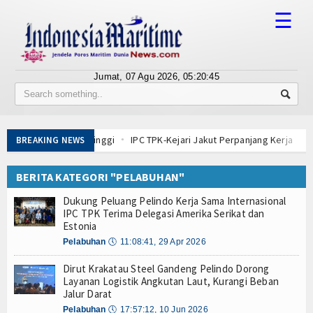
☰
Jumat, 07 Agu 2026,
05:20:45
Tentang Kami
Susunan Redaksi
an Perguruan Tinggi
IPC TPK-Kejari Jakut Perpanjang Kerja Sama Hu
BREAKING NEWS
Berita
gap Evakuasi ABK
5 Motor Harley Pretelan dari China Diselundupkan Le
ngelolaan K3 Menyentuh Esensi Perlindungan Nyawa
BERITA KATEGORI "PELABUHAN"
Bisnis
IPC TPK Operasikan Alat Pemindai Peti Kemas Ekspor
Dukung Peluang Pelindo Kerja Sama Internasional
ntai Produksi dan Tata Kelola
BUMN
IPC TPK Terima Delegasi Amerika Serikat dan
i Kerang Dara di Bangka Belitung
Estonia
Editorial
s Pindar Inklusi Keuangan, dan Perlindungan Publik
Pelabuhan
🕔
11:08:41, 29 Apr 2026
a Terdepan Edukasi Publik Lawan Pinjol Ilegal
Edukasi
Dirut Krakatau Steel Gandeng Pelindo Dorong
an Perguruan Tinggi
IPC TPK-Kejari Jakut Perpanjang Kerja Sama Hu
Layanan Logistik Angkutan Laut, Kurangi Beban
gap Evakuasi ABK
5 Motor Harley Pretelan dari China Diselundupkan Le
Jalur Darat
Ekspose
ngelolaan K3 Menyentuh Esensi Perlindungan Nyawa
Pelabuhan
🕔
17:57:12, 10 Jun 2026