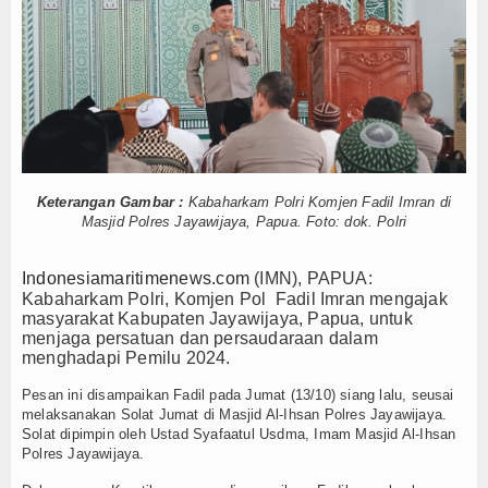
 Esensi Perlindungan Nyawa
Hankam
t Pemindai Peti Kemas Ekspor
Kelola
Hukum
 Belitung
Internasional
Nelayan Merah Putih
k Lawan Pinjol Ilegal
Kelautan dan Perikanan
IPC TPK-Kejari Jakut Perpanjang Kerja Sama Hukum
otor Harley Pretelan dari China Diselundupkan Lewat Tanjung Priok
Keterangan Gambar :
Kabaharkam Polri Komjen Fadil Imran di
Kesehatan
Masjid Polres Jayawijaya, Papua. Foto: dok. Polri
 Esensi Perlindungan Nyawa
t Pemindai Peti Kemas Ekspor
Khazanah
Indonesiamaritimenews.com
(IMN), PAPUA:
Kelola
Kabaharkam Polri, Komjen Pol Fadil Imran mengajak
Logistik
 Belitung
masyarakat Kabupaten Jayawijaya, Papua, untuk
Nelayan Merah Putih
menjaga persatuan dan persaudaraan dalam
Maritim
menghadapi Pemilu 2024.
Pesan ini disampaikan Fadil pada Jumat (13/10) siang lalu, seusai
Nasional
melaksanakan Solat Jumat di Masjid Al-Ihsan Polres Jayawijaya.
Solat dipimpin oleh Ustad Syafaatul Usdma, Imam Masjid Al-Ihsan
News
Polres Jayawijaya.