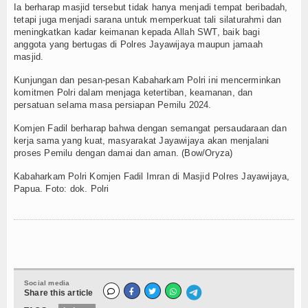
Ia berharap masjid tersebut tidak hanya menjadi tempat beribadah,
TV
tetapi juga menjadi sarana untuk memperkuat tali silaturahmi dan
meningkatkan kadar keimanan kepada Allah SWT, baik bagi
anggota yang bertugas di Polres Jayawijaya maupun jamaah
Channel
masjid.
Kunjungan dan pesan-pesan Kabaharkam Polri ini mencerminkan
komitmen Polri dalam menjaga ketertiban, keamanan, dan
persatuan selama masa persiapan Pemilu 2024.
Komjen Fadil berharap bahwa dengan semangat persaudaraan dan
kerja sama yang kuat, masyarakat Jayawijaya akan menjalani
proses Pemilu dengan damai dan aman. (Bow/Oryza)
Kabaharkam Polri Komjen Fadil Imran di Masjid Polres Jayawijaya,
Papua. Foto: dok. Polri
Social media
Share this article