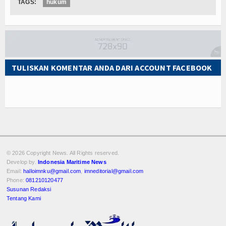
TAGS:
hukum
TULISKAN KOMENTAR ANDA DARI ACCOUNT FACEBOOK
© 2026 Copyright
News. All Rights reserved.
Develop by.
Indonesia Maritime News
Email:
halloimnku@gmail.com
,
imneditorial@gmail.com
Phone:
081210120477
Susunan Redaksi
Tentang Kami