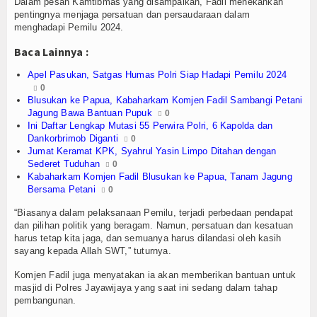
Olahraga
Dalam pesan Kamtibmas yang disampaikan, Fadil menekankan
pentingnya menjaga persatuan dan persaudaraan dalam
menghadapi Pemilu 2024.
Perhubungan
Baca Lainnya :
Religi
Apel Pasukan, Satgas Humas Polri Siap Hadapi Pemilu 2024
0
Opini
Blusukan ke Papua, Kabaharkam Komjen Fadil Sambangi Petani
Jagung Bawa Bantuan Pupuk
0
Pelabuhan
Ini Daftar Lengkap Mutasi 55 Perwira Polri, 6 Kapolda dan
Dankorbrimob Diganti
0
Jumat Keramat KPK, Syahrul Yasin Limpo Ditahan dengan
Politik
Sederet Tuduhan
0
Kabaharkam Komjen Fadil Blusukan ke Papua, Tanam Jagung
Seni & Budaya
Bersama Petani
0
“Biasanya dalam pelaksanaan Pemilu, terjadi perbedaan pendapat
Sorot
dan pilihan politik yang beragam. Namun, persatuan dan kesatuan
harus tetap kita jaga, dan semuanya harus dilandasi oleh kasih
Tauziah
sayang kepada Allah SWT,” tuturnya.
Komjen Fadil juga menyatakan ia akan memberikan bantuan untuk
Tokoh
masjid di Polres Jayawijaya yang saat ini sedang dalam tahap
pembangunan.
Wisata