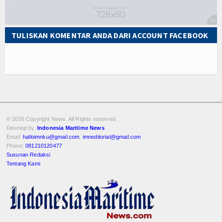
TULISKAN KOMENTAR ANDA DARI ACCOUNT FACEBOOK
© 2026 Copyright
News. All Rights reserved.
Develop by.
Indonesia Maritime News
Email:
halloimnku@gmail.com
,
imneditorial@gmail.com
Phone:
081210120477
Susunan Redaksi
Tentang Kami