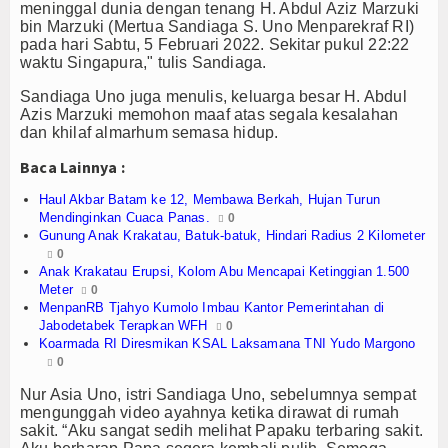
Olahraga
meninggal dunia dengan tenang H. Abdul Aziz Marzuki
bin Marzuki (Mertua Sandiaga S. Uno Menparekraf RI)
pada hari Sabtu, 5 Februari 2022. Sekitar pukul 22:22
Perhubungan
waktu Singapura," tulis Sandiaga.
Religi
Sandiaga Uno juga menulis, keluarga besar H. Abdul
Azis Marzuki memohon maaf atas segala kesalahan
Opini
dan khilaf almarhum semasa hidup.
Baca Lainnya :
Pelabuhan
Haul Akbar Batam ke 12, Membawa Berkah, Hujan Turun
Politik
Mendinginkan Cuaca Panas.
0
Gunung Anak Krakatau, Batuk-batuk, Hindari Radius 2 Kilometer
0
Seni & Budaya
Anak Krakatau Erupsi, Kolom Abu Mencapai Ketinggian 1.500
Meter
0
Sorot
MenpanRB Tjahyo Kumolo Imbau Kantor Pemerintahan di
Jabodetabek Terapkan WFH
0
Koarmada RI Diresmikan KSAL Laksamana TNI Yudo Margono
Tauziah
0
Tokoh
Nur Asia Uno, istri Sandiaga Uno, sebelumnya sempat
mengunggah video ayahnya ketika dirawat di rumah
sakit. “Aku sangat sedih melihat Papaku terbaring sakit.
Wisata