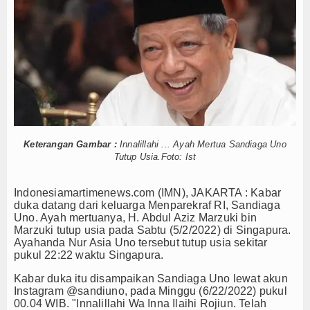
n Kelancaran Logistik, IPC TPK Operasikan Alat Pemindai Peti Kemas Eks
Hankam
 ke Jepang, KKP Jaga Rantai Produksi dan Tata Kelola
gi Mangrove dan Populasi Kerang Dara di Bangka Belitung
Hukum
rkshop Jurnalistik Bahas Pindar Inklusi Keuangan, dan Perlindungan Publ
Internasional
at Kemitraan Strategis, Bidang Energi hingga Ketahanan Pangan
uatan Kompetensi Lulusan Perguruan Tinggi
IPC TPK-Kejari Jakut Pe
Kelautan dan Perikanan
wan, Patkamla Rubiah Sigap Evakuasi ABK
5 Motor Harley Pretelan dari
n Pekerja, Menaker: Pengelolaan K3 Menyentuh Esensi Perlindungan Nya
Kesehatan
n Kelancaran Logistik, IPC TPK Operasikan Alat Pemindai Peti Kemas Eks
Keterangan Gambar :
Innalillahi ... Ayah Mertua Sandiaga Uno
Tutup Usia.Foto: Ist
 ke Jepang, KKP Jaga Rantai Produksi dan Tata Kelola
Khazanah
gi Mangrove dan Populasi Kerang Dara di Bangka Belitung
Indonesiamartimenews.com (IMN), JAKARTA : Kabar
Logistik
rkshop Jurnalistik Bahas Pindar Inklusi Keuangan, dan Perlindungan Publ
duka datang dari keluarga Menparekraf RI, Sandiaga
at Kemitraan Strategis, Bidang Energi hingga Ketahanan Pangan
Uno. Ayah mertuanya, H. Abdul Aziz Marzuki bin
Maritim
uatan Kompetensi Lulusan Perguruan Tinggi
Marzuki tutup usia pada Sabtu (5/2/2022) di Singapura.
Ayahanda Nur Asia Uno tersebut tutup usia sekitar
Nasional
pukul 22:22 waktu Singapura.
Kabar duka itu disampaikan Sandiaga Uno lewat akun
News
Instagram @sandiuno, pada Minggu (6/22/2022) pukul
00.04 WIB. "Innalillahi Wa Inna Ilaihi Rojiun. Telah