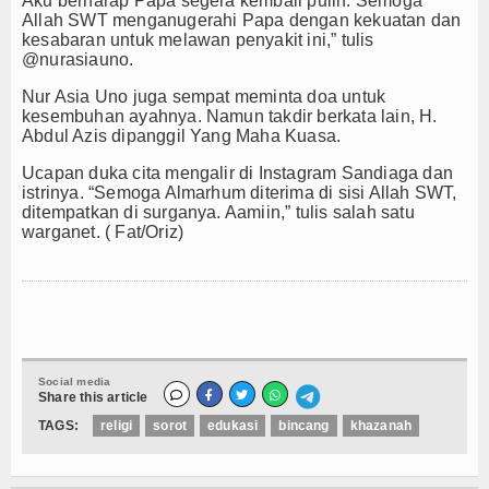
Aku berharap Papa segera kembali pulih. Semoga
Allah SWT menganugerahi Papa dengan kekuatan dan
TV
kesabaran untuk melawan penyakit ini,” tulis
@nurasiauno.
Channel
Nur Asia Uno juga sempat meminta doa untuk
kesembuhan ayahnya. Namun takdir berkata lain, H.
Abdul Azis dipanggil Yang Maha Kuasa.
Ucapan duka cita mengalir di Instagram Sandiaga dan
istrinya. “Semoga Almarhum diterima di sisi Allah SWT,
ditempatkan di surganya. Aamiin,” tulis salah satu
warganet. ( Fat/Oriz)
Social media
Share this article
TAGS:
religi
sorot
edukasi
bincang
khazanah