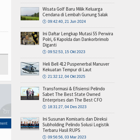
Wisata Golf Baru Milik Keluarga
Cendana di Lembah Gunung Salak
🕔
09:42:40, 21 Jun 2024
Ini Daftar Lengkap Mutasi 55 Perwira
Polri, 6 Kapolda dan Dankorbrimob
Diganti
🕔
09:52:53, 15 Okt 2023
Heli Bell 412 Puspenerbal Manuver
Kekuatan Tempur di Laut
🕔
21:32:12, 04 Okt 2025
Transformasi & Efisiensi Pelindo
Sabet The Best State Owned
Enterprises dan The Best CFO
🕔
18:31:27, 04 Des 2023
Ini Susunan Komisaris dan Direksi
ment
Subholding Pelindo Solusi Logistik
Terbaru Hasil RUPS
🕔
09:56:56, 03 Mar 2023