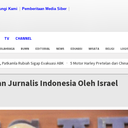
ungi Kami
Pemberitaan Media Siber
TV
CHANNEL
OLAHRAGA
BUMN
EDITORIAL
NEWS
EDUKASI
WISATA
RELIGI
LOGI
ubiah Sigap Evakuasi ABK
5 Motor Harley Pretelan dari China Diselundup
 Populasi Kerang Dara di Bangka Belitung
PWI Pusat-AFPI Gelar Workshop
ubiah Sigap Evakuasi ABK
5 Motor Harley Pretelan dari China Diselundup
 Jurnalis Indonesia Oleh Israel
 Populasi Kerang Dara di Bangka Belitung
PWI Pusat-AFPI Gelar Workshop
ubiah Sigap Evakuasi ABK
5 Motor Harley Pretelan dari China Diselundup
 Populasi Kerang Dara di Bangka Belitung
PWI Pusat-AFPI Gelar Workshop