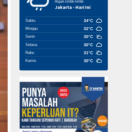
Hujan rintik-rintik
Jakarta - Hari Ini
Sabtu
34°C
Minggu
32°C
Senin
30°C
Selasa
30°C
Rabu
31°C
Kamis
30°C