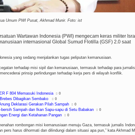
ua Umum PWI Pusat, Akhmad Munir. Foto: ist
satuan Wartawan Indonesia (PWI) mengecam keras militer Isra
usiaan internasional Global Sumud Flotilla (GSF) 2.0 saat
ndonesia yang sedang menjalankan tugas peliputan kemanusiaan.
atan terhadap misi sipil dan kemanusiaan, termasuk terhadap para jurnalis
ncederai prinsip perlindungan terhadap kerja pers di wilayah konflik.
ER F 804 Memasuki Indonesia
0
r Brebes Dibagikan Sembako
0
Anung Deklarasi Gerakan Pilah Sampah
0
-bersih Sampah dan Ikan Sapu-sapu di Setu Babakan
0
ngan Energi dan Ketahanan Pangan
0
menahan rombongan misi kemanusiaan menuju Gaza, termasuk jurnalis Indon
n pers harus dihormati dan dilindungi dalam situasi apa pun,” kata Akhmad M