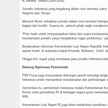
di Jakarta, Selasa (19/5/2026)
Jurnalis Indonesia yang tergabung dalam misi tersebut yakn
Nugroho dari Tempo.
Menurut Munir, kehadiran jurnalis dalam misi tersebut bertu
bagian dari konflik. Karena itu, seluruh pihak wajib mengho
“Pers hadir untuk menyampaikan fakta dan suara kemanusiaa
keselamatan jurnalis yang menjalankan tugas profesinya,” uj
Berdasarkan informasi Kementerian Luar Negeri Republik Indo
aparat Israel, di antaranya kapal Amanda, Barbaros, Josef, d
Hingga kini, kapal yang membawa para jurnalis Indonesia bel
Dukung Diplomasi Pemerintah
PWI Pusat juga menyatakan dukungan penuh terhadap langkah
Indonesia untuk memastikan keselamatan dan perlindungan se
Sementara itu, pemerintah Indonesia melalui Kementerian Ko
Kemlu serta perwakilan RI di berbagai negara guna memanta
WNI.
Kementerian Luar Negeri RI juga telah melakukan koordina