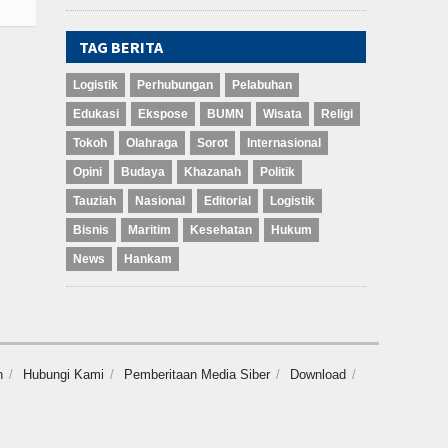
TAG BERITA
Logistik
Perhubungan
Pelabuhan
Edukasi
Ekspose
BUMN
Wisata
Religi
Tokoh
Olahraga
Sorot
Internasional
Opini
Budaya
Khazanah
Politik
Tauziah
Nasional
Editorial
Logistik
Bisnis
Maritim
Kesehatan
Hukum
News
Hankam
n
Hubungi Kami
Pemberitaan Media Siber
Download