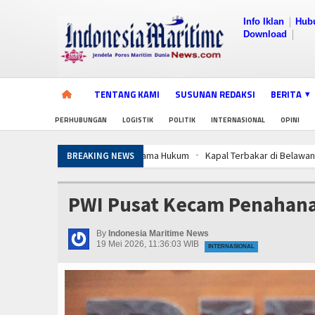
Info Iklan
Hub
Download
TENTANG KAMI
SUSUNAN REDAKSI
BERITA
PERHUBUNGAN
LOGISTIK
POLITIK
INTERNASIONAL
OPINI
Kapal Terbakar di Belawan, Patkamla R
BREAKING NEWS
Aksi Kolaborasi Lindungi Mangrove dan
Kapal Terbakar di Belawan, Patkamla R
PWI Pusat Kecam Penahanan
Aksi Kolaborasi Lindungi Mangrove dan
Kapal Terbakar di Belawan, Patkamla R
By
Indonesia Maritime News
Aksi Kolaborasi Lindungi Mangrove dan
19 Mei 2026, 11:36:03 WIB
INTERNASIONAL