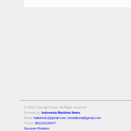
© 2026 Copyright
News. All Rights reserved.
Develop by.
Indonesia Maritime News
Email:
halloimnku@gmail.com
,
imneditorial@gmail.com
Phone:
081210120477
Susunan Redaksi