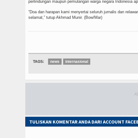
perlindungan maupun pemulangan warga negara Indonesia apa
“Doa dan harapan kami menyertai seluruh jurnalis dan relaw
selamat,” tutup Akhmad Munir. (Bow/Mar)
TAGS:
news
internasional
TULISKAN KOMENTAR ANDA DARI ACCOUNT FAC