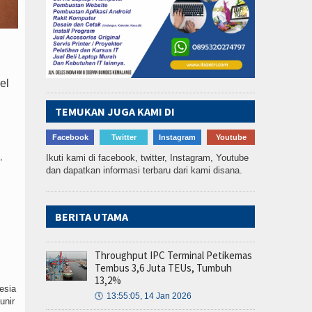
el
TEMUKAN JUGA KAMI DI
Facebook
Twitter
Instagram
Youtube
,
Ikuti kami di facebook, twitter, Instagram, Youtube
dan dapatkan informasi terbaru dari kami disana.
BERITA UTAMA
Throughput IPC Terminal Petikemas
Tembus 3,6 Juta TEUs, Tumbuh
13,2%
esia
🕔
13:55:05, 14 Jan 2026
unir