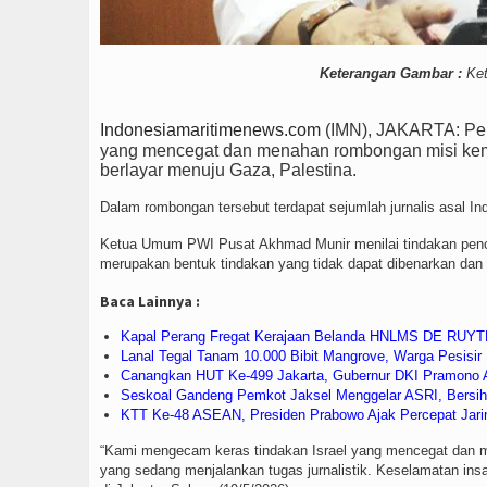
Keterangan Gambar :
Ket
Indonesiamaritimenews.com
(IMN), JAKARTA: Per
yang mencegat dan menahan rombongan misi keman
berlayar menuju Gaza, Palestina.
Dalam rombongan tersebut terdapat sejumlah jurnalis asal I
Ketua Umum PWI Pusat Akhmad Munir menilai tindakan penceg
merupakan bentuk tindakan yang tidak dapat dibenarkan dan me
Baca Lainnya :
Kapal Perang Fregat Kerajaan Belanda HNLMS DE RUYT
Lanal Tegal Tanam 10.000 Bibit Mangrove, Warga Pesisi
Canangkan HUT Ke-499 Jakarta, Gubernur DKI Pramono 
Seskoal Gandeng Pemkot Jaksel Menggelar ASRI, Bersih
KTT Ke-48 ASEAN, Presiden Prabowo Ajak Percepat Jari
“Kami mengecam keras tindakan Israel yang mencegat dan 
yang sedang menjalankan tugas jurnalistik. Keselamatan insa