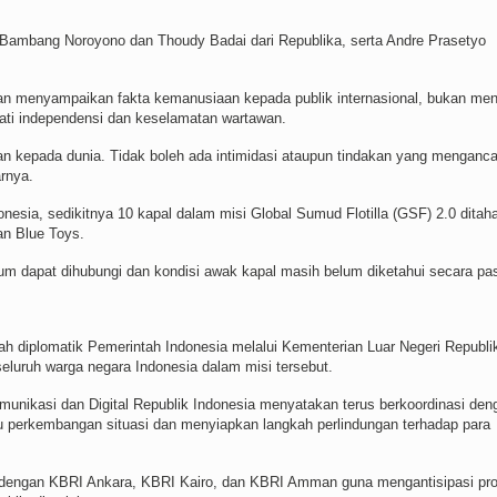
i Bambang Noroyono dan Thoudy Badai dari Republika, serta Andre Prasetyo
juan menyampaikan fakta kemanusiaan kepada publik internasional, bukan men
rmati independensi dan keselamatan wartawan.
n kepada dunia. Tidak boleh ada intimidasi ataupun tindakan yang menganc
arnya.
nesia, sedikitnya 10 kapal dalam misi Global Sumud Flotilla (GSF) 2.0 ditah
an Blue Toys.
um dapat dihubungi dan kondisi awak kapal masih belum diketahui secara pas
 diplomatik Pemerintah Indonesia melalui Kementerian Luar Negeri Republi
luruh warga negara Indonesia dalam misi tersebut.
munikasi dan Digital Republik Indonesia menyatakan terus berkoordinasi den
u perkembangan situasi dan menyiapkan langkah perlindungan terhadap para
si dengan KBRI Ankara, KBRI Kairo, dan KBRI Amman guna mengantisipasi pr