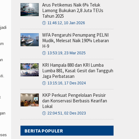
Arus Petikemas Naik 6% Teluk
Lamong Bukukan 2,8 Juta TEUs
Tahun 2025
🕔
11:46:12, 10 Jan 2026
jadi
WFA Pengaruhi Penumpang PELNI
Mudik, Melesat Naik 190% Lebaran
am
H-9
🕔
13:53:19, 23 Mar 2025
an
KRI Hampala 880 dan KRI Lumba
Lumba 881, Kasal: Gesit dan Tangguh
Jaga Perbatasan
ti.
🕔
13:15:16, 17 Des 2024
KKP Perkuat Pengelolaan Pesisir
k
dan Konservasi Berbasis Kearifan
Lokal
gan
🕔
22:04:51, 02 Des 2023
BERITA POPULER
oses