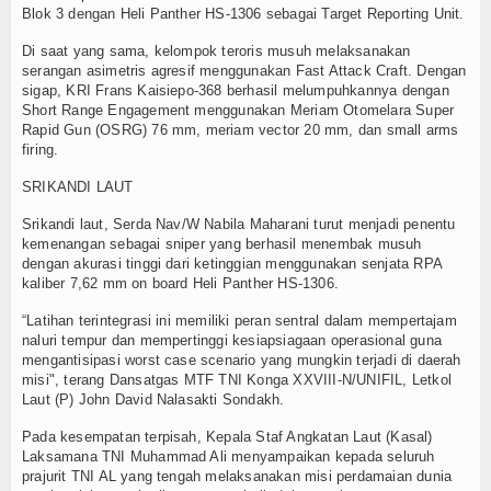
Blok 3 dengan Heli Panther HS-1306 sebagai Target Reporting Unit.
TV
Di saat yang sama, kelompok teroris musuh melaksanakan
serangan asimetris agresif menggunakan Fast Attack Craft. Dengan
Channel
sigap, KRI Frans Kaisiepo-368 berhasil melumpuhkannya dengan
Short Range Engagement menggunakan Meriam Otomelara Super
Rapid Gun (OSRG) 76 mm, meriam vector 20 mm, dan small arms
firing.
SRIKANDI LAUT
Srikandi laut, Serda Nav/W Nabila Maharani turut menjadi penentu
kemenangan sebagai sniper yang berhasil menembak musuh
dengan akurasi tinggi dari ketinggian menggunakan senjata RPA
kaliber 7,62 mm on board Heli Panther HS-1306.
“Latihan terintegrasi ini memiliki peran sentral dalam mempertajam
naluri tempur dan mempertinggi kesiapsiagaan operasional guna
mengantisipasi worst case scenario yang mungkin terjadi di daerah
misi", terang Dansatgas MTF TNI Konga XXVIII-N/UNIFIL, Letkol
Laut (P) John David Nalasakti Sondakh.
Pada kesempatan terpisah, Kepala Staf Angkatan Laut (Kasal)
Laksamana TNI Muhammad Ali menyampaikan kepada seluruh
prajurit TNI AL yang tengah melaksanakan misi perdamaian dunia