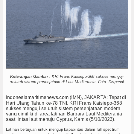
ampingi Menhan RI, Panglima TNI dan Kepala Staf Angkatan
Hankam
empur Getarkan Laut Dabo Singkep
alat Hajat dan Santuni Anak Yatim
Hukum
lola Kampung Nelayan Merah Putih
Internasional
 Edukasi Publik Lawan Pinjol Ilegal
uan Tinggi
IPC TPK-Kejari Jakut Perpanjang Kerja Sama Hukum
Kelautan dan Perikanan
asal Pimpin Pemotongan Baja Pertama
perkuat, KKP Terapkan Mekanisme Berlapis
Kesehatan
gkep Lancar dan Sukses
ampingi Menhan RI, Panglima TNI dan Kepala Staf Angkatan
Khazanah
empur Getarkan Laut Dabo Singkep
Keterangan Gambar :
KRI Frans Kaisiepo-368 sukses menguji
seluruh sistem persenjataan di Laut Mediterania. Foto: Dispenal
Logistik
alat Hajat dan Santuni Anak Yatim
lola Kampung Nelayan Merah Putih
Maritim
Indonesiamaritimenews.com
(IMN), JAKARTA: Tepat di
 Edukasi Publik Lawan Pinjol Ilegal
Hari Ulang Tahun ke-78 TNI, KRI Frans Kaisiepo-368
uan Tinggi
IPC TPK-Kejari Jakut Perpanjang Kerja Sama Hukum
sukses menguji seluruh sistem persenjataan modern
Nasional
asal Pimpin Pemotongan Baja Pertama
yang dimiliki di area latihan Barbara Laut Mediterania
saat lintas laut menuju Cyprus, Kamis (5/10/2023).
News
Latihan bertujuan untuk menguji kapabilitas dalam full spectrum