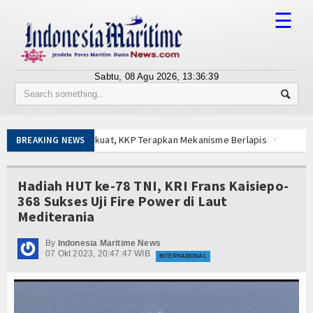
☰
Sabtu, 08 Agu 2026,
13:36:39
Tentang Kami
Susunan Redaksi
perkuat, KKP Terapkan Mekanisme Berlapis
BREAKING NEWS
Berita
gkep Lancar dan Sukses
ampingi Menhan RI, Panglima TNI dan Kepala Staf Angkatan
Bisnis
Hadiah HUT ke-78 TNI, KRI Frans Kaisiepo-
empur Getarkan Laut Dabo Singkep
368 Sukses Uji Fire Power di Laut
alat Hajat dan Santuni Anak Yatim
BUMN
Mediterania
lola Kampung Nelayan Merah Putih
Editorial
 Edukasi Publik Lawan Pinjol Ilegal
By
Indonesia Maritime News
07 Okt 2023, 20:47:47 WIB
uan Tinggi
IPC TPK-Kejari Jakut Perpanjang Kerja Sama Hukum
INTERNASIONAL
Edukasi
asal Pimpin Pemotongan Baja Pertama
perkuat, KKP Terapkan Mekanisme Berlapis
Ekspose
gkep Lancar dan Sukses