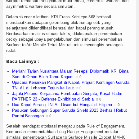
Olahraga
warfare termasuk menghadapi multi threat, electronic warfare, dan
asymmetric warfare secara simultan.
Perhubungan
Dalam skenario latihan, KRI Frans Kaisiepo-368 berhasil
mendapatkan sadapan gelombang elektromagnetik yang
Religi
selanjutnya diidentifikasi berasal dari kapal perang musuh.
Berdasarkan analisis situasi taktis, dilaksanakan penembakan
decoy sebagai upaya pengelabuhan dan simulasi penembakan
Opini
Surface to Air Missile Tetral Mistral untuk menangkis serangan
rudal.
Pelabuhan
Baca Lainnya :
Politik
Meriah! Tarian Nusantara Malam Resepsi Diplomatik KRI Bima
Suci di Oman Bikin Tamu Kagum
0
Seni & Budaya
Upacara Kenaikan Pangkat di Kapal, Prajurit Kontingen Garuda
TNI AL di Lebanon Terjun ke Laut
0
Jajaki Potensi Kerjasama Pembuatan Senjata, Kasal Hadiri
Sorot
PARTNER 23 - Defense Exhibition di Serbia
0
Dua Kapal Perang TNI AL Disambut Hangat di Filipina
0
Tauziah
Pasukan Gabungan Super Garuda Shield 2023 Berhasil Rebut
Pantai Banongan
0
Tokoh
Setelah mendapat otorisasi mengacu pada Rule of Engagement,
Komandan memerintahkan Long Range Engagement melalui
Wisata
simulasi penembakan Surface to Surface Missile Exocet MM-40