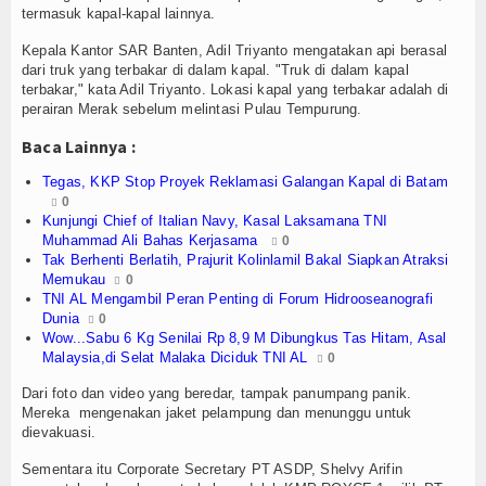
ja
Olahraga
termasuk kapal-kapal lainnya.
Perhubungan
Kepala Kantor SAR Banten, Adil Triyanto mengatakan api berasal
dari truk yang terbakar di dalam kapal. "Truk di dalam kapal
terbakar," kata Adil Triyanto. Lokasi kapal yang terbakar adalah di
Religi
perairan Merak sebelum melintasi Pulau Tempurung.
Opini
Baca Lainnya :
Tegas, KKP Stop Proyek Reklamasi Galangan Kapal di Batam
Pelabuhan
0
Kunjungi Chief of Italian Navy, Kasal Laksamana TNI
Politik
Muhammad Ali Bahas Kerjasama
0
Tak Berhenti Berlatih, Prajurit Kolinlamil Bakal Siapkan Atraksi
Memukau
0
Seni & Budaya
TNI AL Mengambil Peran Penting di Forum Hidrooseanografi
Dunia
0
Sorot
Wow...Sabu 6 Kg Senilai Rp 8,9 M Dibungkus Tas Hitam, Asal
Malaysia,di Selat Malaka Diciduk TNI AL
0
Tauziah
Dari foto dan video yang beredar, tampak panumpang panik.
Mereka mengenakan jaket pelampung dan menunggu untuk
Tokoh
dievakuasi.
Wisata
Sementara itu Corporate Secretary PT ASDP, Shelvy Arifin