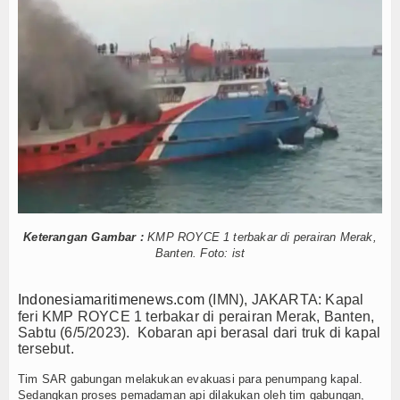
 Pulau 3T di Jawa Timur
Hankam
n Canggih KRI Golok-688
 Disergap KRI Kerambit-627
Hukum
Internasional
impin Pemotongan Baja Pertama
t, KKP Terapkan Mekanisme Berlapis
Kelautan dan Perikanan
ancar dan Sukses
i Menhan RI, Panglima TNI dan Kepala Staf Angkatan
Kesehatan
ja
ek Gratis hingga Kawal Jenazah
Khazanah
 Pulau 3T di Jawa Timur
Keterangan Gambar :
KMP ROYCE 1 terbakar di perairan Merak,
Logistik
n Canggih KRI Golok-688
Banten. Foto: ist
 Disergap KRI Kerambit-627
Maritim
Indonesiamaritimenews.com
(IMN), JAKARTA: Kapal
impin Pemotongan Baja Pertama
feri KMP ROYCE 1 terbakar di perairan Merak, Banten,
Nasional
Sabtu (6/5/2023). Kobaran api berasal dari truk di kapal
t, KKP Terapkan Mekanisme Berlapis
tersebut.
ancar dan Sukses
News
i Menhan RI, Panglima TNI dan Kepala Staf Angkatan
Tim SAR gabungan melakukan evakuasi para penumpang kapal.
Sedangkan proses pemadaman api dilakukan oleh tim gabungan,