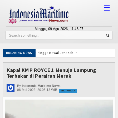
☰
Minggu, 09 Agu 2026,
11:48:27
Tentang Kami
Susunan Redaksi
ek Gratis hingga Kawal Jenazah
BREAKING NEWS
Berita
 Pulau 3T di Jawa Timur
n Canggih KRI Golok-688
Bisnis
Kapal KMP ROYCE 1 Menuju Lampung
 Disergap KRI Kerambit-627
Terbakar di Perairan Merak
BUMN
impin Pemotongan Baja Pertama
By
Indonesia Maritime News
Editorial
06 Mei 2023, 20:05:13 WIB
t, KKP Terapkan Mekanisme Berlapis
SEKITAR KITA
ancar dan Sukses
Edukasi
i Menhan RI, Panglima TNI dan Kepala Staf Angkatan
ja
Ekspose
ek Gratis hingga Kawal Jenazah