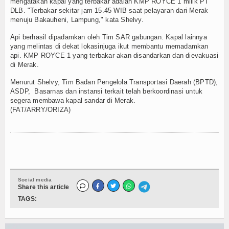
mengatakan kapal yang terbakar adalah KMP ROYCE 1 milik PT
DLB. "Terbakar sekitar jam 15.45 WIB saat pelayaran dari Merak
TV
menuju Bakauheni, Lampung," kata Shelvy.
Channel
Api berhasil dipadamkan oleh Tim SAR gabungan. Kapal lainnya
yang melintas di dekat lokasinjuga ikut membantu memadamkan
api. KMP ROYCE 1 yang terbakar akan disandarkan dan dievakuasi
di Merak.
Menurut Shelvy, Tim Badan Pengelola Transportasi Daerah (BPTD),
ASDP, Basarnas dan instansi terkait telah berkoordinasi untuk
segera membawa kapal sandar di Merak.
(FAT/ARRY/ORIZA)
Social media
Share this article
TAGS: