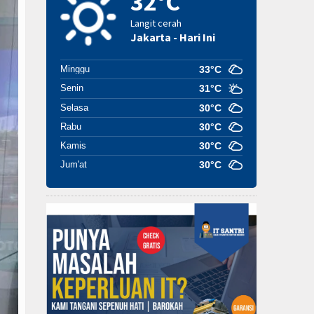
32°C
Langit cerah
Jakarta - Hari Ini
Minggu
33°C
Senin
31°C
Selasa
30°C
Rabu
30°C
Kamis
30°C
Jum'at
30°C