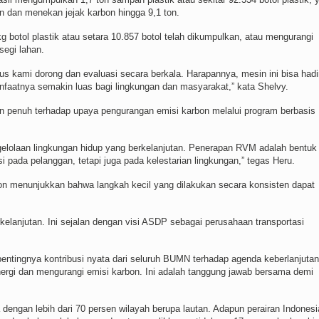
n dan menekan jejak karbon hingga 9,1 ton.
g botol plastik atau setara 10.857 botol telah dikumpulkan, atau mengurangi
segi lahan.
s kami dorong dan evaluasi secara berkala. Harapannya, mesin ini bisa hadir
anfaatnya semakin luas bagi lingkungan dan masyarakat,” kata Shelvy.
penuh terhadap upaya pengurangan emisi karbon melalui program berbasis
elolaan lingkungan hidup yang berkelanjutan. Penerapan RVM adalah bentuk
si pada pelanggan, tetapi juga pada kelestarian lingkungan,” tegas Heru.
bon menunjukkan bahwa langkah kecil yang dilakukan secara konsisten dapat
elanjutan. Ini sejalan dengan visi ASDP sebagai perusahaan transportasi
ntingnya kontribusi nyata dari seluruh BUMN terhadap agenda keberlanjutan
ergi dan mengurangi emisi karbon. Ini adalah tanggung jawab bersama demi
dengan lebih dari 70 persen wilayah berupa lautan. Adapun perairan Indonesi