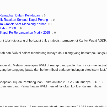
asa Ramadhan Dalam Kehidupan
0
udik Rasakan Sensasi Kapal Perang
0
ntam Ombak Saat Menolong Korban
0
 Tahun 2000
0
k Kapal Ro-Ro Lancarkan Mudik 2025
0
i telah dipasang di berbagai titik strategis, termasuk di Kantor Pusat ASDP,
rintah dan BUMN dalam mendorong budaya daur ulang yang berdampak langsu
endesak. Melalui penerapan RVM di ruang-ruang publik, kami ingin meningka
ang bertanggung jawab dan berkontribusi pada perlindungan ekosistem laut,"
pencapaian Tujuan Pembangunan Berkelanjutan (SDGs), khususnya SDG 13
osistem Laut. Pemanfaatan RVM menjadi langkah konkret dalam mitigasi
l mengumpulkan 1,7 ton sampah plastik atau sekitar 92.334 botol plastik, 