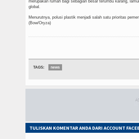
merupakan rumah bagi sebagian besar terumbu karang, lamun
global.
Menurutnya, polusi plastik menjadi salah satu prioritas peme
(Bow/Oryza)
TAGS:
news
TULISKAN KOMENTAR ANDA DARI ACCOUNT FAC