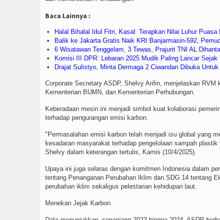
Baca Lainnya :
Halal Bihalal Idul Fitri, Kasal: Terapkan Nilai Luhur Pu
Balik ke Jakarta Gratis Naik KRI Banjarmasin-592, Pem
6 Wisatawan Tenggelam, 3 Tewas, Prajurit TNI AL Diha
Komisi III DPR: Lebaran 2025 Mudik Paling Lancar Sejak
Drajat Sulistyo, Minta Dermaga 2 Ciwandan Dibuka Untu
Corporate Secretary ASDP, Shelvy Arifin, menjelaskan RVM kin
Kementerian BUMN, dan Kementerian Perhubungan.
Keberadaan mesin ini menjadi simbol kuat kolaborasi peme
terhadap pengurangan emisi karbon.
"Permasalahan emisi karbon telah menjadi isu global yang m
kesadaran masyarakat terhadap pengelolaan sampah plastik y
Shelvy dalam keterangan tertulis, Kamis (10/4/2025).
Upaya ini juga selaras dengan komitmen Indonesia dalam 
tentang Penanganan Perubahan Iklim dan SDG 14 tentang Ek
perubahan iklim sekaligus pelestarian kehidupan laut.
Menekan Jejak Karbon
Data menunjukkan, sepanjang 2023 hingga 2024, ASDP berhasi