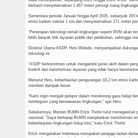
berhasil menyelamatkan 1.457 meter persegi ruang lingkunga
Sementara periode Januari hingga April 2025, sebanyak 203 k
emisi karbon sekitar 1 ton dan menyelamatkan 171 meter per
“Penerapan teknologi ramah lingkungan seperti RVM akan teru
lebih banyak titik layanan publik dan pelabuhan, sehingga m
Direktur Utama ASDP, Heru Widodo, menyampaikan dukungan 
teknologi ini.
“ASDP berkomitmen untuk mengambil peran aktif dalam peng
konkrit dari transformasi layanan yang tidak hanya berorienta
Menurut Heru, keberhasilan pengurangan 10,2 ton emisi kar
memberi dampak besar.
“Kami ingin menjadi pelopor dalam mendorong gaya hidup berk
terintegrasi yang berwawasan lingkungan,” ujar Heru.
Sebelumnya, Menteri BUMN Erick Thohir turut menegaskan pe
nasional. “Saya berharap BUMN menjalankan transformasi en
keberlanjutan lingkungan hidup kita,” kata Erick Thohir.
Erick mengatakan Indonesia merupakan penjaga lautan dunia 