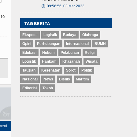
u
🕔
09:56:56, 03 Mar 2023
019.
TAG BERITA
Ekspose
Logistik
Budaya
Olahraga
Opini
Perhubungan
Internasional
BUMN
Edukasi
Hukum
Pelabuhan
Religi
Logistik
Hankam
Khazanah
Wisata
Tauziah
Kesehatan
Sorot
Politik
Nasional
News
Bisnis
Maritim
Editorial
Tokoh
ment