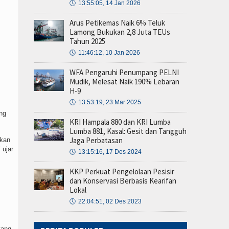
🕔
13:55:05, 14 Jan 2026
Arus Petikemas Naik 6% Teluk
Lamong Bukukan 2,8 Juta TEUs
Tahun 2025
🕔
11:46:12, 10 Jan 2026
WFA Pengaruhi Penumpang PELNI
Mudik, Melesat Naik 190% Lebaran
H-9
🕔
13:53:19, 23 Mar 2025
ng
KRI Hampala 880 dan KRI Lumba
Lumba 881, Kasal: Gesit dan Tangguh
Jaga Perbatasan
tkan
 ujar
🕔
13:15:16, 17 Des 2024
KKP Perkuat Pengelolaan Pesisir
dan Konservasi Berbasis Kearifan
Lokal
🕔
22:04:51, 02 Des 2023
yang