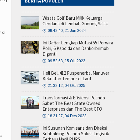
BERITA POPULER
Wisata Golf Baru Milik Keluarga
Cendana di Lembah Gunung Salak
🕔
09:42:40, 21 Jun 2024
 di
Ini Daftar Lengkap Mutasi 55 Perwira
Polri, 6 Kapolda dan Dankorbrimob
Diganti
🕔
09:52:53, 15 Okt 2023
Heli Bell 412 Puspenerbal Manuver
Kekuatan Tempur di Laut
🕔
21:32:12, 04 Okt 2025
Transformasi & Efisiensi Pelindo
Sabet The Best State Owned
Enterprises dan The Best CFO
🕔
18:31:27, 04 Des 2023
Ini Susunan Komisaris dan Direksi
Subholding Pelindo Solusi Logistik
a
Terbaru Hasil RUPS