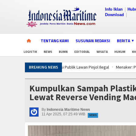
Info Iklan
Hub
Download
TENTANG KAMI
SUSUNAN REDAKSI
BERITA
LOGISTIK
NEWS
BUMN
EDITORIAL
WISATA
HUKUM
K
Menaker: Penting, Penguatan Kompeten
BREAKING NEWS
Dorong Transparansi dan Kelancaran Lo
PWI dan AFPI Perkuat Literasi Pindar, 
Kumpulkan Sampah Plastik,
Tingkatkan Perlindungan Pekerja, Men
Lewat Reverse Vending Ma
Diklat Rampung, KKP Pastikan Ribuan 
5 Motor Harley Pretelan dari China Dis
By
Indonesia Maritime News
Diklat Rampung, KKP Pastikan Ribuan 
11 Apr 2025, 07:25:49 WIB
NEWS