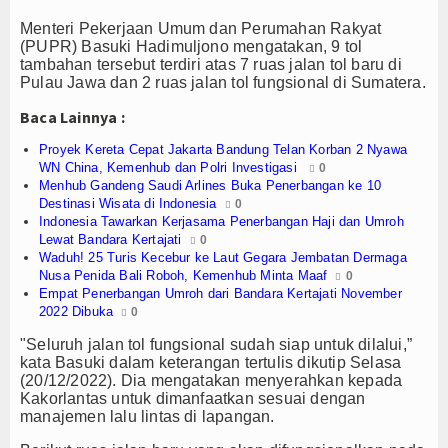
Olahraga
Menteri Pekerjaan Umum dan Perumahan Rakyat
Perhubungan
(PUPR) Basuki Hadimuljono mengatakan, 9 tol
tambahan tersebut terdiri atas 7 ruas jalan tol baru di
Pulau Jawa dan 2 ruas jalan tol fungsional di Sumatera.
Religi
Baca Lainnya :
Opini
Proyek Kereta Cepat Jakarta Bandung Telan Korban 2 Nyawa
WN China, Kemenhub dan Polri Investigasi
0
Pelabuhan
Menhub Gandeng Saudi Arlines Buka Penerbangan ke 10
Destinasi Wisata di Indonesia
0
Politik
Indonesia Tawarkan Kerjasama Penerbangan Haji dan Umroh
Lewat Bandara Kertajati
0
Waduh! 25 Turis Kecebur ke Laut Gegara Jembatan Dermaga
Seni & Budaya
Nusa Penida Bali Roboh, Kemenhub Minta Maaf
0
Empat Penerbangan Umroh dari Bandara Kertajati November
Sorot
2022 Dibuka
0
"Seluruh jalan tol fungsional sudah siap untuk dilalui,”
Tauziah
kata Basuki dalam keterangan tertulis dikutip Selasa
(20/12/2022). Dia mengatakan menyerahkan kepada
Tokoh
Kakorlantas untuk dimanfaatkan sesuai dengan
manajemen lalu lintas di lapangan.
Wisata