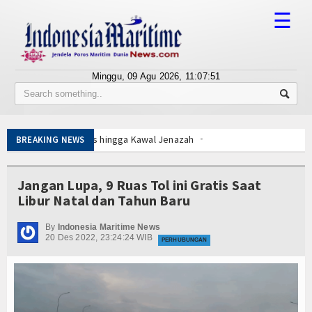
☰
Minggu, 09 Agu 2026,
11:07:51
Tentang Kami
Susunan Redaksi
 Gratis hingga Kawal Jenazah
BREAKING NEWS
Berita
ulau 3T di Jawa Timur
Canggih KRI Golok-688
Bisnis
Jangan Lupa, 9 Ruas Tol ini Gratis Saat
isergap KRI Kerambit-627
Libur Natal dan Tahun Baru
BUMN
pin Pemotongan Baja Pertama
By
Indonesia Maritime News
Editorial
20 Des 2022, 23:24:24 WIB
 KKP Terapkan Mekanisme Berlapis
PERHUBUNGAN
car dan Sukses
Edukasi
Menhan RI, Panglima TNI dan Kepala Staf Angkatan
Ekspose
 Gratis hingga Kawal Jenazah