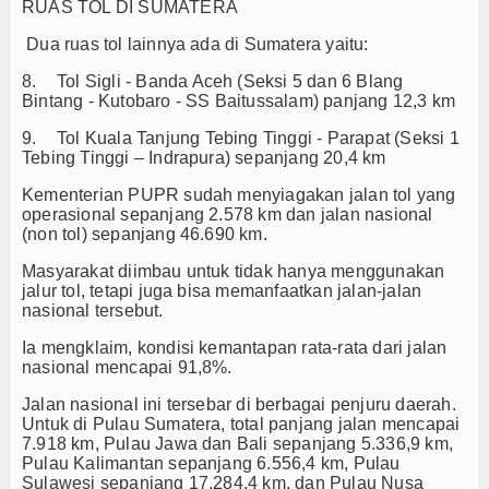
RUAS TOL DI SUMATERA
Dua ruas tol lainnya ada di Sumatera yaitu:
8.
Tol Sigli - Banda Aceh (Seksi 5 dan 6 Blang
Bintang - Kutobaro - SS Baitussalam) panjang 12,3 km
9.
Tol Kuala Tanjung Tebing Tinggi - Parapat (Seksi 1
Tebing Tinggi – Indrapura) sepanjang 20,4 km
Kementerian PUPR sudah menyiagakan jalan tol yang
operasional sepanjang 2.578 km dan jalan nasional
(non tol) sepanjang 46.690 km.
Masyarakat diimbau untuk tidak hanya menggunakan
jalur tol, tetapi juga bisa memanfaatkan jalan-jalan
nasional tersebut.
Ia mengklaim, kondisi kemantapan rata-rata dari jalan
nasional mencapai 91,8%.
Jalan nasional ini tersebar di berbagai penjuru daerah.
Untuk di Pulau Sumatera, total panjang jalan mencapai
7.918 km, Pulau Jawa dan Bali sepanjang 5.336,9 km,
Pulau Kalimantan sepanjang 6.556,4 km, Pulau
Sulawesi sepanjang 17.284,4 km, dan Pulau Nusa