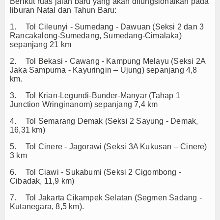
Berikut ruas jalan baru yang akan difungsionalkan pada
liburan Natal dan Tahun Baru:
TV
1.
Tol Cileunyi - Sumedang - Dawuan (Seksi 2 dan 3
Channel
Rancakalong-Sumedang, Sumedang-Cimalaka)
sepanjang 21 km
2.
Tol Bekasi - Cawang - Kampung Melayu (Seksi 2A
Jaka Sampurna - Kayuringin – Ujung) sepanjang 4,8
km.
3.
Tol Krian-Legundi-Bunder-Manyar (Tahap 1
Junction Wringinanom) sepanjang 7,4 km
4.
Tol Semarang Demak (Seksi 2 Sayung - Demak,
16,31 km)
5.
Tol Cinere - Jagorawi (Seksi 3A Kukusan – Cinere)
3 km
6.
Tol Ciawi - Sukabumi (Seksi 2 Cigombong -
Cibadak, 11,9 km)
7.
Tol Jakarta Cikampek Selatan (Segmen Sadang -
Kutanegara, 8,5 km).