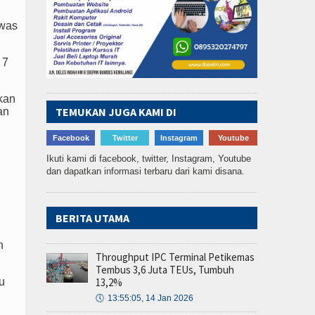
ewas
 7
kan
TEMUKAN JUGA KAMI DI
an
Facebook
Twitter
Instagram
Youtube
Ikuti kami di facebook, twitter, Instagram, Youtube
dan dapatkan informasi terbaru dari kami disana.
BERITA UTAMA
n
Throughput IPC Terminal Petikemas
Tembus 3,6 Juta TEUs, Tumbuh
13,2%
tu
🕔
13:55:05, 14 Jan 2026