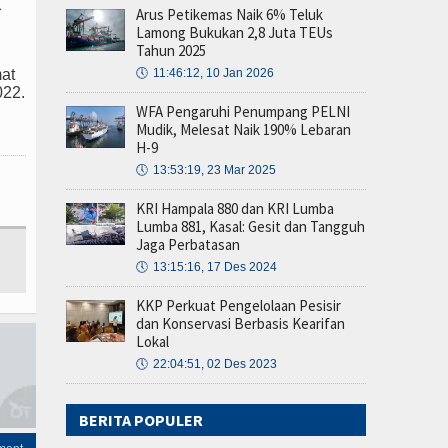
1
Arus Petikemas Naik 6% Teluk
Lamong Bukukan 2,8 Juta TEUs
Tahun 2025
🕔
11:46:12, 10 Jan 2026
mat
022.
WFA Pengaruhi Penumpang PELNI
Mudik, Melesat Naik 190% Lebaran
H-9
🕔
13:53:19, 23 Mar 2025
KRI Hampala 880 dan KRI Lumba
Lumba 881, Kasal: Gesit dan Tangguh
Jaga Perbatasan
🕔
13:15:16, 17 Des 2024
KKP Perkuat Pengelolaan Pesisir
dan Konservasi Berbasis Kearifan
Lokal
🕔
22:04:51, 02 Des 2023
BERITA POPULER