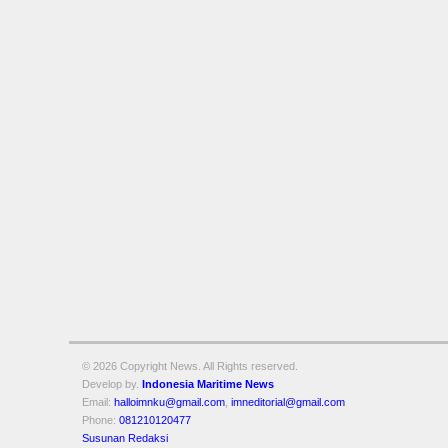
© 2026 Copyright
News. All Rights reserved.
Develop by.
Indonesia Maritime News
Email:
halloimnku@gmail.com
,
imneditorial@gmail.com
Phone:
081210120477
Susunan Redaksi