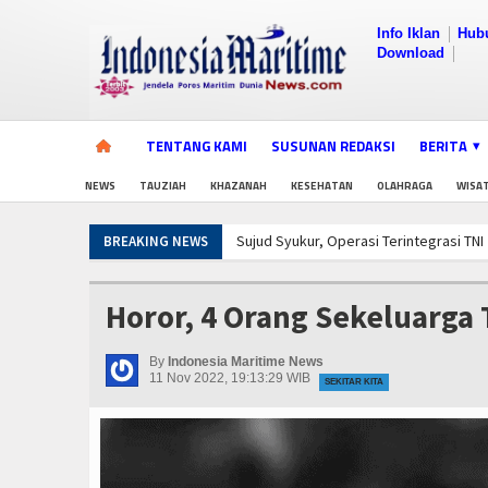
Info Iklan
Hub
Download
TENTANG KAMI
SUSUNAN REDAKSI
BERITA
NEWS
TAUZIAH
KHAZANAH
KESEHATAN
OLAHRAGA
WISA
Sujud Syukur, Operasi Terintegrasi TN
BREAKING NEWS
Diklat Rampung, KKP Pastikan Ribuan 
Sistem Pemantauan & Ketertelusuran P
Horor, 4 Orang Sekeluarga
Jelang Latihan di Laut Dabo Singkep, T
Pembangunan Kapal Selam Scorpene Ev
By
Indonesia Maritime News
Rudal Kapal Perang TNI, Drone Kamik
11 Nov 2022, 19:13:29 WIB
SEKITAR KITA
IPC TPK-Kejari Jakut Perpanjang Kerj