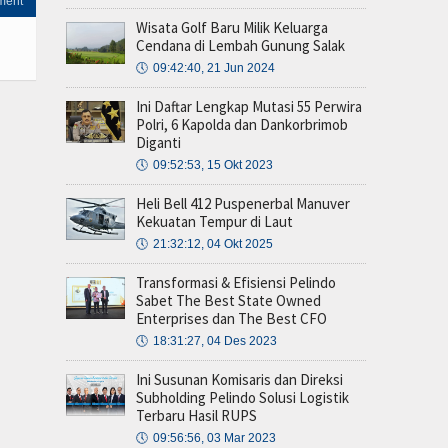
ment
Wisata Golf Baru Milik Keluarga
Cendana di Lembah Gunung Salak
🕔
09:42:40, 21 Jun 2024
Ini Daftar Lengkap Mutasi 55 Perwira
Polri, 6 Kapolda dan Dankorbrimob
Diganti
🕔
09:52:53, 15 Okt 2023
Heli Bell 412 Puspenerbal Manuver
Kekuatan Tempur di Laut
🕔
21:32:12, 04 Okt 2025
Transformasi & Efisiensi Pelindo
Sabet The Best State Owned
Enterprises dan The Best CFO
🕔
18:31:27, 04 Des 2023
Ini Susunan Komisaris dan Direksi
Subholding Pelindo Solusi Logistik
Terbaru Hasil RUPS
🕔
09:56:56, 03 Mar 2023