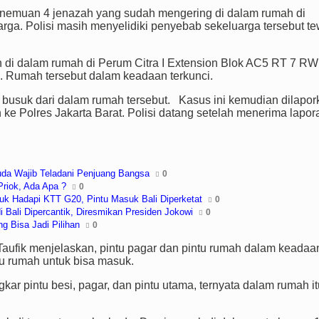
emuan 4 jenazah yang sudah mengering di dalam rumah di
warga. Polisi masih menyelidiki penyebab sekeluarga tersebut t
an di dalam rumah di Perum Citra I Extension Blok AC5 RT 7 RW
). Rumah tersebut dalam keadaan terkunci.
a busuk dari dalam rumah tersebut. Kasus ini kemudian dilapor
 ke Polres Jakarta Barat. Polisi datang setelah menerima lapor
uda Wajib Teladani Penjuang Bangsa
0
riok, Ada Apa ?
0
k Hadapi KTT G20, Pintu Masuk Bali Diperketat
0
Bali Dipercantik, Diresmikan Presiden Jokowi
0
g Bisa Jadi Pilihan
0
aufik menjelaskan, pintu pagar dan pintu rumah dalam keadaa
tu rumah untuk bisa masuk.
ngkar pintu besi, pagar, dan pintu utama, ternyata dalam rumah i