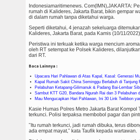
Indonesiamaritimenews. Com(IMN),JAKARTA: Pen
rumah di Kalideres, Jakarta Barat, bikin gempar 
di dalam rumah tanpa diketahui warga.
Seperti diketahui, 4 jenazah sekeluarga ditemuk
Kalideres, Jakarta Barat, pada Kamis (10/11/2022
Peristiwa ini terkuak ketika warga mencium arom
oleh RT setempat ke Polsek Kalideres, dilanjutkan
dari RT.
Baca Lainnya :
Upacara Hari Pahlawan di Atas Kapal, Kasal: Generasi M
Kapal Rumah Sakit China Seminggu Berlabuh di Tanjung P
Pelabuhan Ketapang-Gilimanuk & Padang Bai-Lembar Sibu
Sambut KTT G20, Bandara Ngurah Rai dan 3 Pelabuhan di 
Mau Mengucapkan Hari Pahlawan, Ini 30 Link Twibbon yan
Kasie Humas Polres Metro Jakarta Barat Kompol T
terkunci. Polisi terpaksa membobol pagar dan pin
"Itu rumah terkunci, jadi rumah dibuka, terus dibo
ada empat mayat," kata Taufik kepada wartawan.