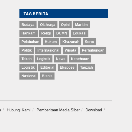
TAG BERITA
Budaya
Olahraga
Opini
Maritim
Hankam
Religi
BUMN
Edukasi
Pelabuhan
Hukum
Khazanah
Sorot
Politik
Internasional
Wisata
Perhubungan
Tokoh
Logistik
News
Kesehatan
Logistik
Editorial
Ekspose
Tauziah
Nasional
Bisnis
n
Hubungi Kami
Pemberitaan Media Siber
Download