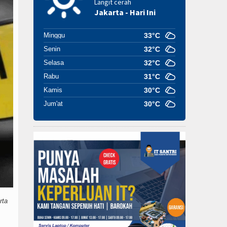
Langit cerah
Jakarta - Hari Ini
Minggu
33°C
Senin
32°C
Selasa
32°C
Rabu
31°C
Kamis
30°C
Jum'at
30°C
rta