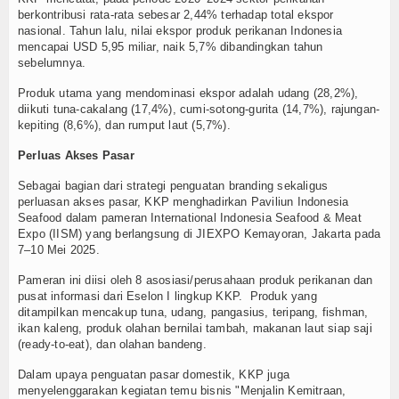
berkontribusi rata-rata sebesar 2,44% terhadap total ekspor
TV
nasional. Tahun lalu, nilai ekspor produk perikanan Indonesia
mencapai USD 5,95 miliar, naik 5,7% dibandingkan tahun
Channel
sebelumnya.
Produk utama yang mendominasi ekspor adalah udang (28,2%),
diikuti tuna-cakalang (17,4%), cumi-sotong-gurita (14,7%), rajungan-
kepiting (8,6%), dan rumput laut (5,7%).
Perluas Akses Pasar
Sebagai bagian dari strategi penguatan branding sekaligus
perluasan akses pasar, KKP menghadirkan Paviliun Indonesia
Seafood dalam pameran International Indonesia Seafood & Meat
Expo (IISM) yang berlangsung di JIEXPO Kemayoran, Jakarta pada
7–10 Mei 2025.
Pameran ini diisi oleh 8 asosiasi/perusahaan produk perikanan dan
pusat informasi dari Eselon I lingkup KKP. Produk yang
ditampilkan mencakup tuna, udang, pangasius, teripang, fishman,
ikan kaleng, produk olahan bernilai tambah, makanan laut siap saji
(ready-to-eat), dan olahan bandeng.
Dalam upaya penguatan pasar domestik, KKP juga
menyelenggarakan kegiatan temu bisnis "Menjalin Kemitraan,