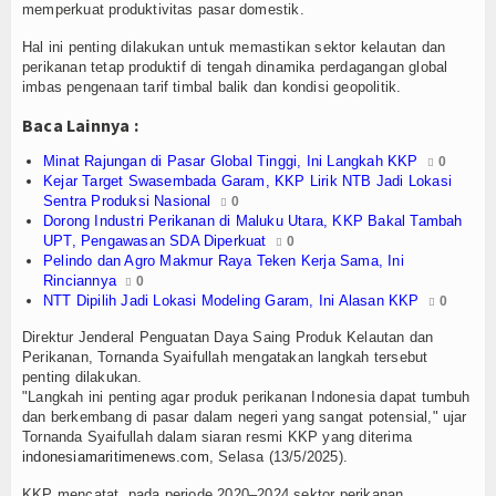
r, Posal dan Posbabinpotmar Kodaeral XII Bagikan Bendera
Olahraga
memperkuat produktivitas pasar domestik.
Hal ini penting dilakukan untuk memastikan sektor kelautan dan
Perhubungan
perikanan tetap produktif di tengah dinamika perdagangan global
imbas pengenaan tarif timbal balik dan kondisi geopolitik.
Religi
Baca Lainnya :
Opini
Minat Rajungan di Pasar Global Tinggi, Ini Langkah KKP
0
Kejar Target Swasembada Garam, KKP Lirik NTB Jadi Lokasi
Pelabuhan
Sentra Produksi Nasional
0
Dorong Industri Perikanan di Maluku Utara, KKP Bakal Tambah
Politik
UPT, Pengawasan SDA Diperkuat
0
Pelindo dan Agro Makmur Raya Teken Kerja Sama, Ini
Rinciannya
0
Seni & Budaya
NTT Dipilih Jadi Lokasi Modeling Garam, Ini Alasan KKP
0
Sorot
Direktur Jenderal Penguatan Daya Saing Produk Kelautan dan
Perikanan, Tornanda Syaifullah mengatakan langkah tersebut
penting dilakukan.
Tauziah
"Langkah ini penting agar produk perikanan Indonesia dapat tumbuh
dan berkembang di pasar dalam negeri yang sangat potensial," ujar
Tokoh
Tornanda Syaifullah dalam siaran resmi KKP yang diterima
indonesiamaritimenews.com
, Selasa (13/5/2025).
Wisata
KKP mencatat, pada periode 2020–2024 sektor perikanan