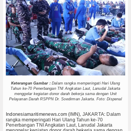
al dan Posbabinpotmar Kodaeral XII Bagikan Bendera
Hankam
ecelakaan Kerja
, Layanan Derek Gratis hingga Kawal Jenazah
Hukum
an BI Menembus Pulau 3T di Jawa Timur
Internasional
 Kapal Siluman Canggih KRI Golok-688
a MV King Sun Disergap KRI Kerambit-627
Kelautan dan Perikanan
iwan
ulai, Kasal Pimpin Pemotongan Baja Pertama
Kesehatan
inta Rupiah
ar, Warga: Sumpah, Keren Banget!
Khazanah
al dan Posbabinpotmar Kodaeral XII Bagikan Bendera
Logistik
ecelakaan Kerja
Keterangan Gambar :
Dalam rangka memperingati Hari Ulang
, Layanan Derek Gratis hingga Kawal Jenazah
Tahun ke-70 Penerbangan TNI Angkatan Laut, Lanudal Jakarta
Maritim
menggelar kegiatan donor darah bekerja sama dengan Unit
an BI Menembus Pulau 3T di Jawa Timur
Pelayanan Darah RSPPN Dr. Soedirman Jakarta. Foto: Dispenal
 Kapal Siluman Canggih KRI Golok-688
Nasional
a MV King Sun Disergap KRI Kerambit-627
Indonesiamaritimenews.com
(IMN), JAKARTA: Dalam
iwan
News
rangka memperingati Hari Ulang Tahun ke-70
ulai, Kasal Pimpin Pemotongan Baja Pertama
Penerbangan TNI Angkatan Laut, Lanudal Jakarta
menggelar kegiatan donor darah bekerja sama dengan