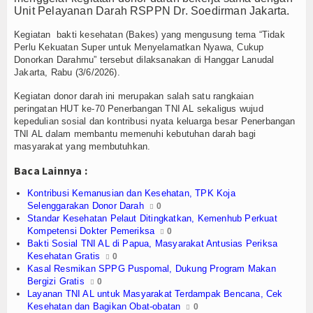
inta Rupiah
Olahraga
Unit Pelayanan Darah RSPPN Dr. Soedirman Jakarta.
Perhubungan
Kegiatan bakti kesehatan (Bakes) yang mengusung tema “Tidak
Perlu Kekuatan Super untuk Menyelamatkan Nyawa, Cukup
Donorkan Darahmu” tersebut dilaksanakan di Hanggar Lanudal
Religi
Jakarta, Rabu (3/6/2026).
Opini
Kegiatan donor darah ini merupakan salah satu rangkaian
peringatan HUT ke-70 Penerbangan TNI AL sekaligus wujud
kepedulian sosial dan kontribusi nyata keluarga besar Penerbangan
Pelabuhan
TNI AL dalam membantu memenuhi kebutuhan darah bagi
masyarakat yang membutuhkan.
Politik
Baca Lainnya :
Seni & Budaya
Kontribusi Kemanusian dan Kesehatan, TPK Koja
Selenggarakan Donor Darah
0
Sorot
Standar Kesehatan Pelaut Ditingkatkan, Kemenhub Perkuat
Kompetensi Dokter Pemeriksa
0
Tauziah
Bakti Sosial TNI AL di Papua, Masyarakat Antusias Periksa
Kesehatan Gratis
0
Kasal Resmikan SPPG Puspomal, Dukung Program Makan
Tokoh
Bergizi Gratis
0
Layanan TNI AL untuk Masyarakat Terdampak Bencana, Cek
Wisata
Kesehatan dan Bagikan Obat-obatan
0