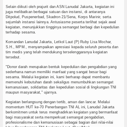
Selain diikuti oleh prajurit dan ASN Lanudal Jakarta, kegiatan ini
TV
juga melibatkan berbagai satuan dan instansi, di antaranya
Ditpolud, Puspenerbad, Skadron 21/Sena, Korps Marinir, serta
Channel
sejumlah instansi lainnya. Antusiasme peserta terlihat sejak awal
kegiatan, menunjukkan tingginya semangat berbagi dan kepedulian
terhadap sesama.
Komandan Lanudal Jakarta, Letkol Laut (P) Ruby Lisa Mochar,
S.H., MPM., menyampaikan apresiasi kepada seluruh peserta dan
tim medis yang telah mendukung terselenggaranya kegiatan
tersebut.
"Donor darah merupakan bentuk kepedulian dan pengabdian yang
sederhana namun memiliki manfaat yang sangat besar bagi
sesama. Melalui kegiatan ini, kami berharap dapat membantu
memenuhi kebutuhan darah sekaligus menumbuhkan semangat
kemanusiaan, solidaritas dan kepedulian sosial di lingkungan TNI
maupun masyarakat," ujarnya.
Kegiatan berlangsung dengan tertib, aman dan lancar. Melalui
momentum HUT ke-70 Penerbangan TNI AL ini, Lanudal Jakarta
berkomitmen untuk terus menghadirkan kegiatan yang bermanfaat
bagi masyarakat serta memperkuat semangat pengabdian,
profesionalisme dan kemanusiaan sebagai bagian dari nilai-nilai