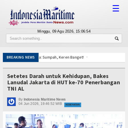
☰
Minggu, 09 Agu 2026,
15:06:54
Tentang Kami
Susunan Redaksi
ar, Warga: Sumpah, Keren Banget!
BREAKING NEWS
Berita
al dan Posbabinpotmar Kodaeral XII Bagikan Bendera
ecelakaan Kerja
Bisnis
Setetes Darah untuk Kehidupan, Bakes
, Layanan Derek Gratis hingga Kawal Jenazah
Lanudal Jakarta di HUT ke-70 Penerbangan
an BI Menembus Pulau 3T di Jawa Timur
BUMN
TNI AL
 Kapal Siluman Canggih KRI Golok-688
Editorial
a MV King Sun Disergap KRI Kerambit-627
By
Indonesia Maritime News
04 Jun 2026, 19:46:52 WIB
iwan
KESEHATAN
Edukasi
ulai, Kasal Pimpin Pemotongan Baja Pertama
inta Rupiah
Ekspose
ar, Warga: Sumpah, Keren Banget!